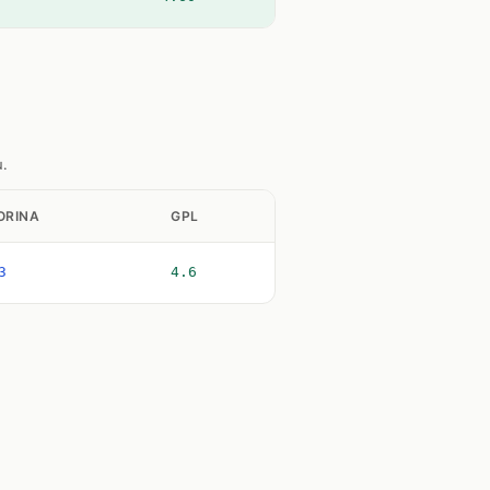
u.
ORINA
GPL
3
4.6