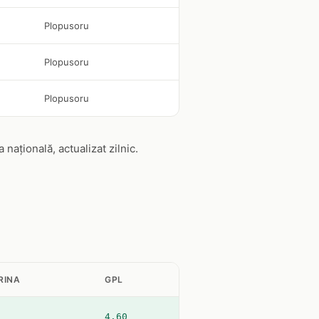
Plopusoru
Plopusoru
Plopusoru
ațională, actualizat zilnic.
RINA
GPL
4.60