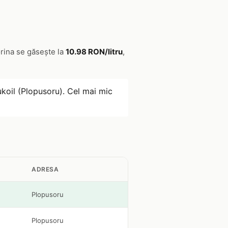
orina se găsește la
10.98 RON/litru
,
ukoil (Plopusoru). Cel mai mic
ADRESA
Plopusoru
Plopusoru