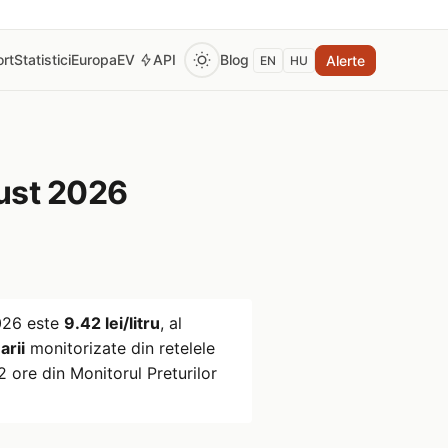
rt
Statistici
Europa
EV
API
Blog
Alerte
EN
HU
ust 2026
026
este
9.42 lei/litru
, al
arii
monitorizate din retelele
 ore din Monitorul Preturilor