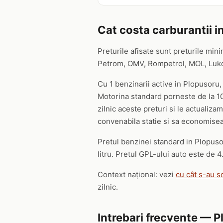
Cat costa carburantii i
Preturile afisate sunt preturile mini
Petrom, OMV, Rompetrol, MOL, Lukoil,
Cu 1 benzinarii active in Plopusoru,
Motorina standard porneste de la 10.
zilnic aceste preturi si le actualiza
convenabila statie si sa economiseas
Pretul benzinei standard in Plopusor
litru. Pretul GPL-ului auto este de 4.6
Context național: vezi
cu cât s-au s
zilnic.
Intrebari frecvente — 