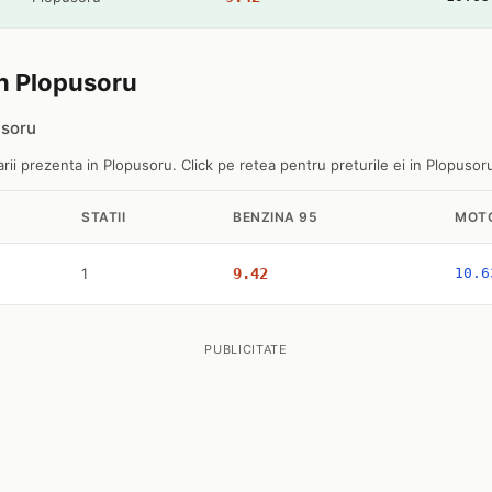
in Plopusoru
usoru
rii prezenta in Plopusoru. Click pe retea pentru preturile ei in Plopusor
STATII
BENZINA 95
MOT
1
9.42
10.6
PUBLICITATE