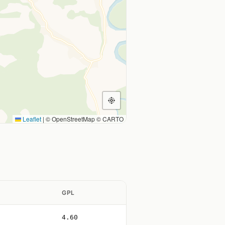
Leaflet
|
© OpenStreetMap © CARTO
GPL
4.60