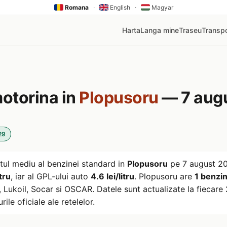
Romana
·
English
·
Magyar
Harta
Langa mine
Traseu
Transpo
motorina in
Plopusoru
— 7 aug
29
tul mediu al benzinei standard in
Plopusoru
pe
7 august 2
tru
, iar al GPL-ului auto
4.6 lei/litru
. Plopusoru are
1 benzin
ukoil, Socar si OSCAR. Datele sunt actualizate la fiecare 2
rile oficiale ale retelelor.