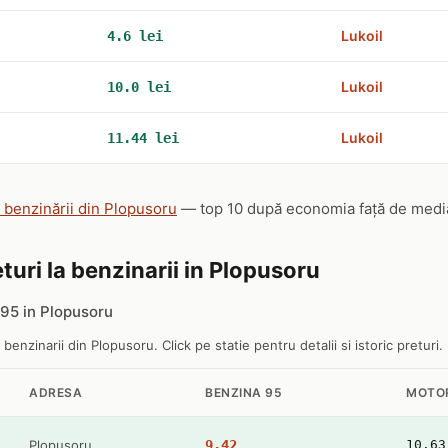
Lukoil
4.6 lei
Lukoil
10.0 lei
Lukoil
11.44 lei
e benzinării din Plopusoru
— top 10 după economia față de media n
turi la benzinarii in Plopusoru
95 in Plopusoru
e benzinarii din Plopusoru. Click pe statie pentru detalii si istoric preturi.
ADRESA
BENZINA 95
MOTO
Plopusoru
9.42
10.63