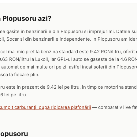
n Plopusoru azi?
me gasite in benzinariile din Plopusoru si imprejurimi. Datele sun
 Socar si din benzinariile independente. In Plopusoru am identifi
 cel mai mic pret la benzina standard este 9.42 RON/litru, oferi
63 RON/litru la Lukoil, iar GPL-ul auto se gaseste de la 4.6 RON
m automat de mai multe ori pe zi, astfel incat soferii din Plopusor
ca la fiecare plin.
u este in prezent de 9.42 lei pe litru, in timp ce motorina stand
 lei pe litru.
cumpit carburanții după ridicarea plafonării
— comparativ live faț
Plopusoru