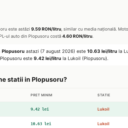
soru este astăzi
9.59 RON/litru
, similar cu media națională. Mot
GPL-ul auto din Plopusoru costă
4.60 RON/litru
.
n
Plopusoru
astazi (7 august 2026) este
10.63 lei/litru
la L
n Plopusoru este
9.42 lei/litru
la Lukoil (Plopusoru).
ne statii in Plopusoru?
PRET MINIM
STATIE
Lukoil
9.42 lei
Lukoil
10.63 lei