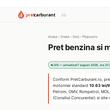
Acasa
›
Orase
›
Gorj
›
Plopusoru
Pret benzina si 
LIVE — actualizat
7 august 2026, ora 21:
Conform PretCarburant.ro, pre
motorinei standard
10.63 lei/li
Petrom, OMV, Rompetrol, MOL, L
(Consiliul Concurentei) si site-u