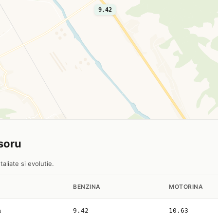
9.42
usoru
aliate si evolutie.
BENZINA
MOTORINA
u
9.42
10.63