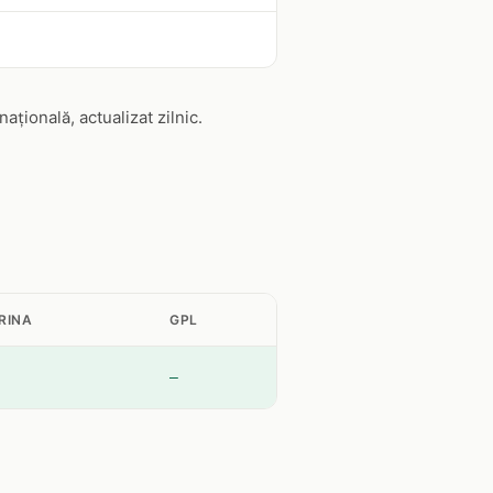
țională, actualizat zilnic.
RINA
GPL
—