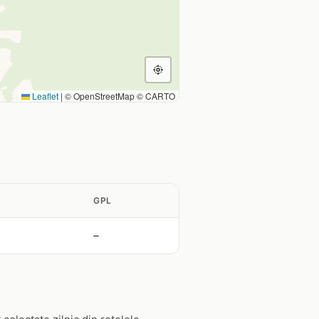
Leaflet
|
© OpenStreetMap © CARTO
GPL
—