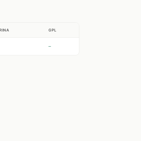
RINA
GPL
—