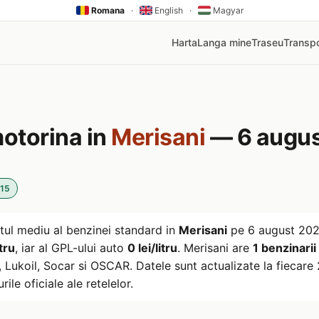
Romana
·
English
·
Magyar
Harta
Langa mine
Traseu
Transpo
motorina in
Merisani
— 6 augus
:15
tul mediu al benzinei standard in
Merisani
pe
6 august 20
tru
, iar al GPL-ului auto
0 lei/litru
. Merisani are
1 benzinarii
ukoil, Socar si OSCAR. Datele sunt actualizate la fiecare 2
rile oficiale ale retelelor.