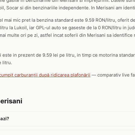
me gasite in benzinariile din Merisani si imprejurimi. Datele sunt
 Socar si din benzinariile independente. In Merisani am identific
cel mai mic pret la benzina standard este 9.59 RON/litru, oferit d
tru la Lukoil, iar GPL-ul auto se gaseste de la 0 RON/litru in jud
ai multe ori pe zi, astfel incat soferii din Merisani sa identifice
este in prezent de 9.59 lei pe litru, in timp ce motorina standard
 litru.
cumpit carburanții după ridicarea plafonării
— comparativ live faț
erisani
 azi?