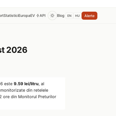
rt
Statistici
Europa
EV
API
Blog
Alerte
EN
HU
t 2026
26
este
9.59 lei/litru
, al
monitorizate din retelele
 ore din Monitorul Preturilor