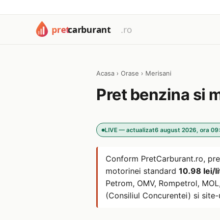
Acasa
›
Orase
›
Merisani
Pret benzina si 
LIVE — actualizat
6 august 2026, ora 09
Conform PretCarburant.ro, pre
motorinei standard
10.98 lei/li
Petrom, OMV, Rompetrol, MOL, L
(Consiliul Concurentei) si site-u