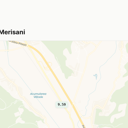
 Merisani
9.59