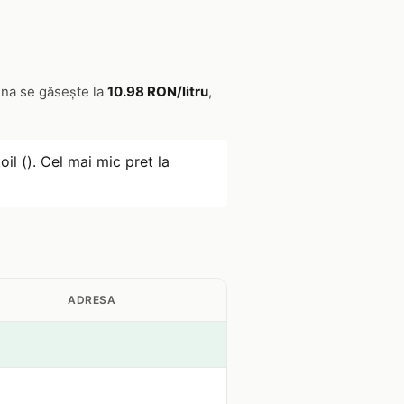
ina se găsește la
10.98 RON/litru
,
oil (). Cel mai mic pret la
ADRESA