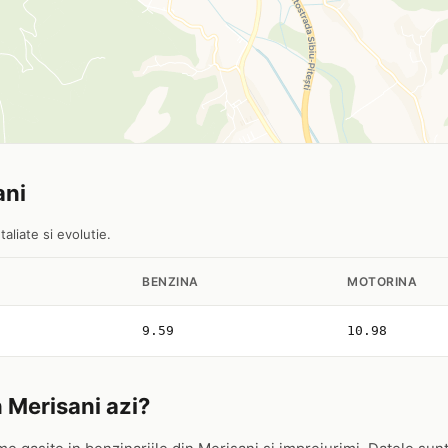
ani
aliate si evolutie.
BENZINA
MOTORINA
9.59
10.98
n Merisani azi?