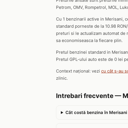
Preturile afisate sunt preturile mini
Petrom, OMV, Rompetrol, MOL, Lukoil,
Cu 1 benzinarii active in Merisani, 
standard porneste de la 10.98 RON/li
preturi si le actualizam automat de m
sa economiseasca la fiecare plin.
Pretul benzinei standard in Merisani 
Pretul GPL-ului auto este de 0 lei pe
Context național: vezi
cu cât s-au s
zilnic.
Intrebari frecvente — M
Cât costă benzina în Merisani