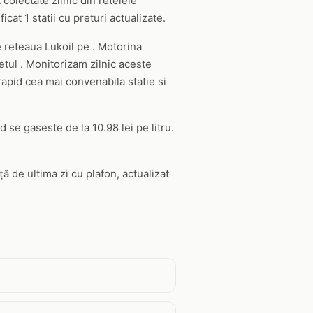
 colectate zilnic din retelele
at 1 statii cu preturi actualizate.
e reteaua Lukoil pe . Motorina
etul . Monitorizam zilnic aceste
 rapid cea mai convenabila statie si
 se gaseste de la 10.98 lei pe litru.
ă de ultima zi cu plafon, actualizat