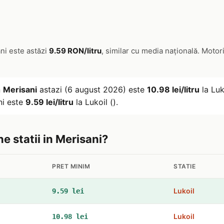
ni este astăzi
9.59 RON/litru
, similar cu media națională. Motor
n
Merisani
astazi (6 august 2026) este
10.98 lei/litru
la Luk
ni este
9.59 lei/litru
la Lukoil ().
ne statii in Merisani?
PRET MINIM
STATIE
Lukoil
9.59 lei
Lukoil
10.98 lei