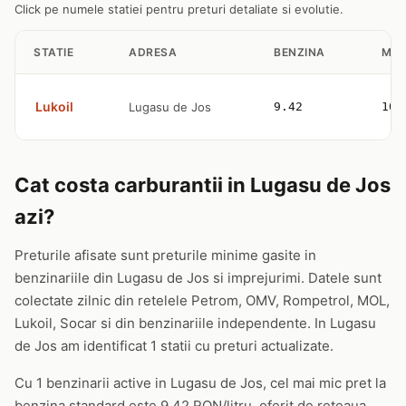
Click pe numele statiei pentru preturi detaliate si evolutie.
STATIE
ADRESA
BENZINA
MOT
Lukoil
Lugasu de Jos
9.42
10.
Cat costa carburantii in Lugasu de Jos
azi?
Preturile afisate sunt preturile minime gasite in
benzinariile din Lugasu de Jos si imprejurimi. Datele sunt
colectate zilnic din retelele Petrom, OMV, Rompetrol, MOL,
Lukoil, Socar si din benzinariile independente. In Lugasu
de Jos am identificat 1 statii cu preturi actualizate.
Cu 1 benzinarii active in Lugasu de Jos, cel mai mic pret la
benzina standard este 9.42 RON/litru, oferit de reteaua