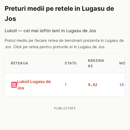
Preturi medii pe retele in Lugasu de
Jos
Lukoil — cel mai ieftin lant in Lugasu de Jos
Pretul mediu pe fiecare retea de benzinarii prezenta in Lugasu de
Jos. Click pe retea pentru preturile ei in Lugasu de Jos.
BENZINA
RETEAUA
STATII
MOTO
95
Lukoil Lugasu de
1
9.42
10.6
Jos
PUBLICITATE