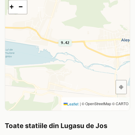
+
−
9.42
|
© OpenStreetMap © CARTO
Leaflet
Toate statiile din Lugasu de Jos