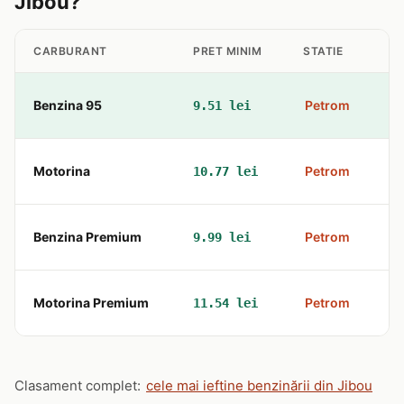
Jibou?
CARBURANT
PRET MINIM
STATIE
A
Benzina 95
Petrom
9.51 lei
st
Motorina
Petrom
10.77 lei
st
Benzina Premium
Petrom
9.99 lei
st
Motorina Premium
Petrom
11.54 lei
st
Clasament complet:
cele mai ieftine benzinării din Jibou