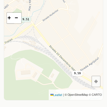
+
−
9.51
9.59
|
© OpenStreetMap © CARTO
Leaflet