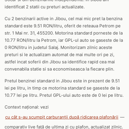
identificat 2 statii cu preturi actualizate.
Cu 2 benzinarii active in Jibou, cel mai mic pret la benzina
standard este 9.51 RON/litru, oferit de reteaua Petrom pe
str. 1 Mai nr. 31, 455200. Motorina standard porneste de la
10.77 RON/litru la Petrom, iar GPL-ul auto se gaseste de la
0 RON/litru in judetul Salaj. Monitorizam zilnic aceste
preturi si le actualizam automat de mai multe ori pe zi,
astfel incat soferii din Jibou sa identifice rapid cea mai
convenabila statie si sa economiseasca la fiecare plin.
Pretul benzinei standard in Jibou este in prezent de 9.51
lei pe litru, in timp ce motorina standard se gaseste de la
10.77 lei pe litru. Pretul GPL-ului auto este de 0 lei pe litru.
Context național: vezi
cu cât s-au scumpit carburanții după ridicarea plafonării
—
comparativ live față de ultima zi cu plafon, actualizat zilnic.