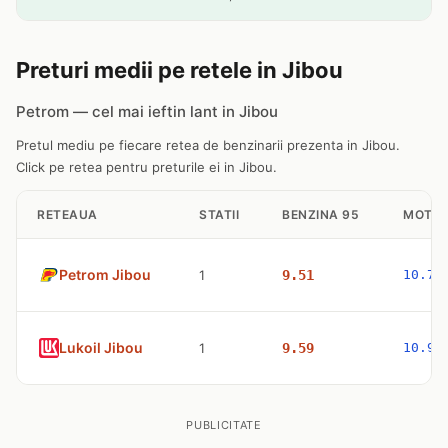
Preturi medii pe retele in Jibou
Petrom — cel mai ieftin lant in Jibou
Pretul mediu pe fiecare retea de benzinarii prezenta in Jibou.
Click pe retea pentru preturile ei in Jibou.
RETEAUA
STATII
BENZINA 95
MOTOR
Petrom Jibou
1
9.51
10.77
Lukoil Jibou
1
9.59
10.98
PUBLICITATE