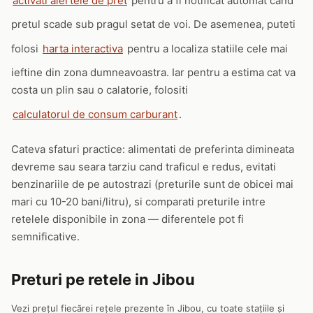
activati alertele de pret
pentru a fi notificat automat cand
pretul scade sub pragul setat de voi. De asemenea, puteti
folosi
harta interactiva
pentru a localiza statiile cele mai
ieftine din zona dumneavoastra. Iar pentru a estima cat va
costa un plin sau o calatorie, folositi
calculatorul de consum carburant
.
Cateva sfaturi practice: alimentati de preferinta dimineata
devreme sau seara tarziu cand traficul e redus, evitati
benzinariile de pe autostrazi (preturile sunt de obicei mai
mari cu 10-20 bani/litru), si comparati preturile intre
retelele disponibile in zona — diferentele pot fi
semnificative.
Preturi pe retele in Jibou
Vezi prețul fiecărei rețele prezente în Jibou, cu toate stațiile și