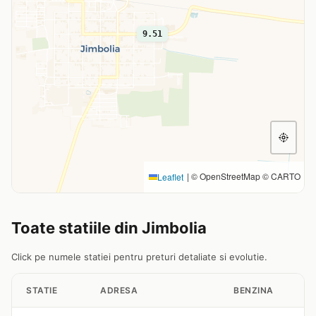
9.51
|
© OpenStreetMap © CARTO
Leaflet
Toate statiile din Jimbolia
Click pe numele statiei pentru preturi detaliate si evolutie.
STATIE
ADRESA
BENZINA
M