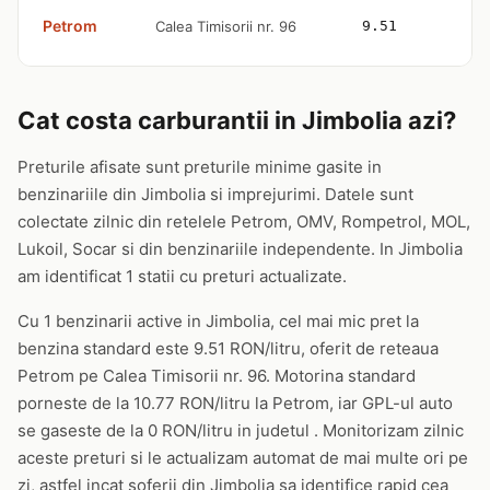
Petrom
Calea Timisorii nr. 96
9.51
1
Cat costa carburantii in Jimbolia azi?
Preturile afisate sunt preturile minime gasite in
benzinariile din Jimbolia si imprejurimi. Datele sunt
colectate zilnic din retelele Petrom, OMV, Rompetrol, MOL,
Lukoil, Socar si din benzinariile independente. In Jimbolia
am identificat 1 statii cu preturi actualizate.
Cu 1 benzinarii active in Jimbolia, cel mai mic pret la
benzina standard este 9.51 RON/litru, oferit de reteaua
Petrom pe Calea Timisorii nr. 96. Motorina standard
porneste de la 10.77 RON/litru la Petrom, iar GPL-ul auto
se gaseste de la 0 RON/litru in judetul . Monitorizam zilnic
aceste preturi si le actualizam automat de mai multe ori pe
zi, astfel incat soferii din Jimbolia sa identifice rapid cea