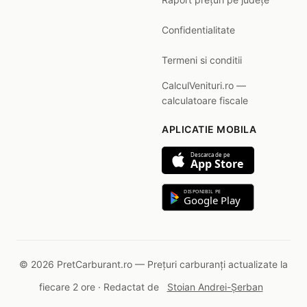
Confidentialitate
Termeni si conditii
CalculVenituri.ro —
calculatoare fiscale
APLICATIE MOBILA
Descarca de pe
App Store
DISPONIBIL PE
Google Play
© 2026 PretCarburant.ro — Prețuri carburanți actualizate la
fiecare 2 ore · Redactat de
Stoian Andrei-Șerban