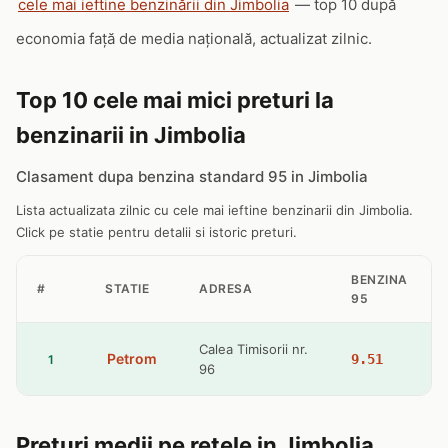
cele mai ieftine benzinării din Jimbolia
— top 10 după
economia față de media națională, actualizat zilnic.
Top 10 cele mai mici preturi la
benzinarii in Jimbolia
Clasament dupa benzina standard 95 in Jimbolia
Lista actualizata zilnic cu cele mai ieftine benzinarii din Jimbolia.
Click pe statie pentru detalii si istoric preturi.
BENZINA
#
STATIE
ADRESA
95
Calea Timisorii nr.
Petrom
9.51
1
96
Preturi medii pe retele in Jimbolia