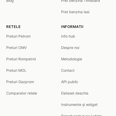
Blog
Pret benzina Timisoara
Pret benzina Iasi
RETELE
INFORMATII
Preturi Petrom
Info hub
Preturi OMV
Despre noi
Preturi Rompetrol
Metodologie
Preturi MOL
Contact
Preturi Gazprom
API public
Comparator retele
Dataset deschis
Instrumente și widget
Raport prețuri pe județe