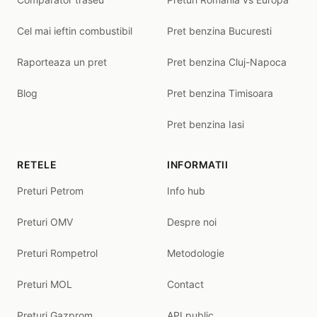
Cel mai ieftin combustibil
Pret benzina Bucuresti
Raporteaza un pret
Pret benzina Cluj-Napoca
Blog
Pret benzina Timisoara
Pret benzina Iasi
RETELE
INFORMATII
Preturi Petrom
Info hub
Preturi OMV
Despre noi
Preturi Rompetrol
Metodologie
Preturi MOL
Contact
Preturi Gazprom
API public