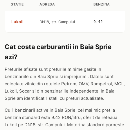
STATIE
ADRESA
BENZINA
M
Lukoil
DN18, str. Campului
9.42
1
Cat costa carburantii in Baia Sprie
azi?
Preturile afisate sunt preturile minime gasite in
benzinariile din Baia Sprie si imprejurimi. Datele sunt
colectate zilnic din retelele Petrom, OMV, Rompetrol, MOL,
Lukoil, Socar si din benzinariile independente. In Baia
Sprie am identificat 1 statii cu preturi actualizate.
Cu 1 benzinarii active in Baia Sprie, cel mai mic pret la
benzina standard este 9.42 RON/litru, oferit de reteaua
Lukoil pe DN18, str. Campului. Motorina standard porneste