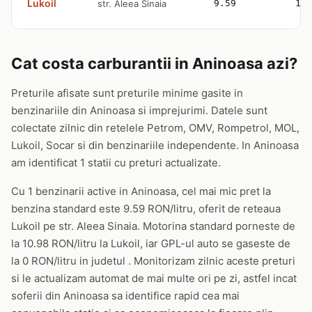
Lukoil
str. Aleea Sinaia
9.59
10.
Cat costa carburantii in Aninoasa azi?
Preturile afisate sunt preturile minime gasite in
benzinariile din Aninoasa si imprejurimi. Datele sunt
colectate zilnic din retelele Petrom, OMV, Rompetrol, MOL,
Lukoil, Socar si din benzinariile independente. In Aninoasa
am identificat 1 statii cu preturi actualizate.
Cu 1 benzinarii active in Aninoasa, cel mai mic pret la
benzina standard este 9.59 RON/litru, oferit de reteaua
Lukoil pe str. Aleea Sinaia. Motorina standard porneste de
la 10.98 RON/litru la Lukoil, iar GPL-ul auto se gaseste de
la 0 RON/litru in judetul . Monitorizam zilnic aceste preturi
si le actualizam automat de mai multe ori pe zi, astfel incat
soferii din Aninoasa sa identifice rapid cea mai