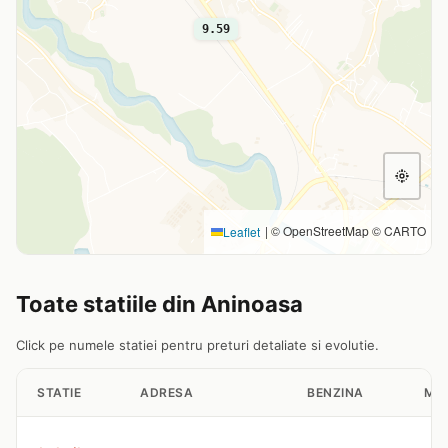
9.59
|
© OpenStreetMap © CARTO
Leaflet
Toate statiile din Aninoasa
Click pe numele statiei pentru preturi detaliate si evolutie.
STATIE
ADRESA
BENZINA
MO