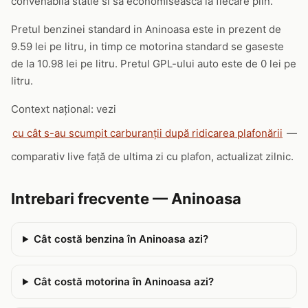
convenabila statie si sa economiseasca la fiecare plin.
Pretul benzinei standard in Aninoasa este in prezent de
9.59 lei pe litru, in timp ce motorina standard se gaseste
de la 10.98 lei pe litru. Pretul GPL-ului auto este de 0 lei pe
litru.
Context național: vezi
cu cât s-au scumpit carburanții după ridicarea plafonării
—
comparativ live față de ultima zi cu plafon, actualizat zilnic.
Intrebari frecvente — Aninoasa
Cât costă benzina în Aninoasa azi?
Cât costă motorina în Aninoasa azi?