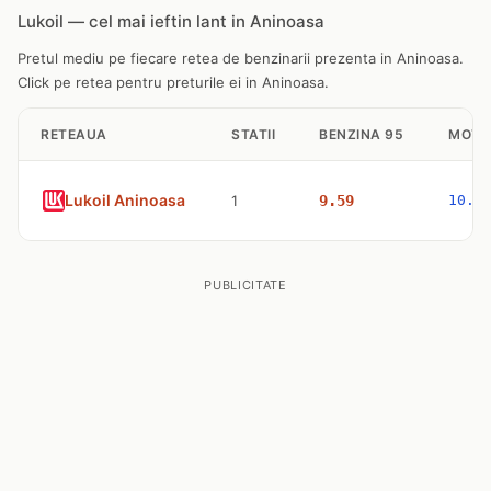
Lukoil — cel mai ieftin lant in Aninoasa
Pretul mediu pe fiecare retea de benzinarii prezenta in Aninoasa.
Click pe retea pentru preturile ei in Aninoasa.
RETEAUA
STATII
BENZINA 95
MOTO
Lukoil Aninoasa
1
9.59
10.9
PUBLICITATE