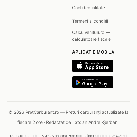
Confidentialitate
Termeni si conditii
CalculVenituri.ro —
calculatoare fiscale
APLICATIE MOBILA
Descarca de pe
App Store
DISPONIBIL PE
Google Play
© 2026 PretCarburant.ro — Prețuri carburanți actualizate la
fiecare 2 ore · Redactat de
Stoian Andrei-Șerban
Date agregate din
ANPC Monitorul Prețurilor
, feed-uri directe SOCAR și