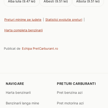
Alba Iulia (9.47 lei)
Albesti (9.51 lei)
Albota (9.51 lei)
Preturi minime pe judete
|
Statistici evolutie preturi
|
Harta completa benzinarii
Publicat de
Echipa PretCarburant.ro
NAVIGARE
PRETURI CARBURANTI
Harta benzinarii
Pret benzina azi
Benzinarii langa mine
Pret motorina azi