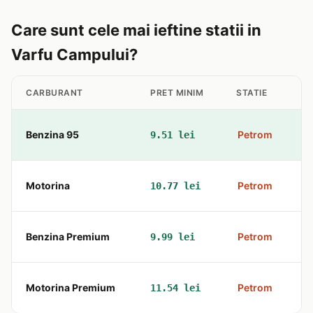
Care sunt cele mai ieftine statii in
Varfu Campului?
CARBURANT
PRET MINIM
STATIE
A
Benzina 95
Petrom
9.51 lei
c
Motorina
Petrom
10.77 lei
c
Benzina Premium
Petrom
9.99 lei
c
Motorina Premium
Petrom
11.54 lei
c