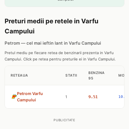
Preturi medii pe retele in Varfu
Campului
Petrom — cel mai ieftin lant in Varfu Campului
Pretul mediu pe fiecare retea de benzinarii prezenta in Varfu
Campului. Click pe retea pentru preturile ei in Varfu Campului.
BENZINA
RETEAUA
STATII
MOTO
95
Petrom Varfu
1
9.51
10.7
Campului
PUBLICITATE