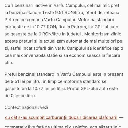
Cu 1 benzinarii active in Varfu Campului, cel mai mic pret
la benzina standard este 9.51 RON/litru, oferit de reteaua
Petrom pe comuna Varfu Campului. Motorina standard
porneste de la 10.77 RON/litru la Petrom, iar GPL-ul auto
se gaseste de la 0 RON/litru in judetul . Monitorizam zilnic
aceste preturi si le actualizam automat de mai multe ori pe
zi, astfel incat soferii din Varfu Campului sa identifice rapid
cea mai convenabila statie si sa economiseasca la fiecare
plin.
Pretul benzinei standard in Varfu Campului este in prezent
de 9.51 lei pe litru, in timp ce motorina standard se
gaseste de la 10.77 lei pe litru. Pretul GPL-ului auto este
de 0 lei pe litru.
Context național: vezi
cu cât s-au scumpit carburanții după ridicarea plafonării
—
comparativ live față de ultima zi cu plafon, actualizat zilnic.