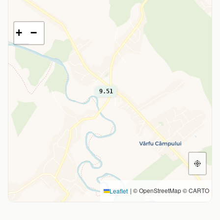
+
−
9.51
|
© OpenStreetMap © CARTO
Leaflet