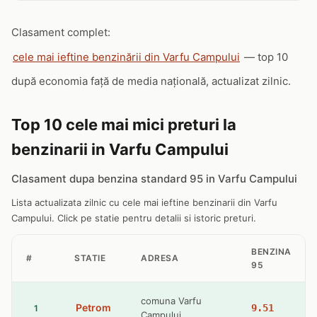
Clasament complet:
cele mai ieftine benzinării din Varfu Campului
— top 10
după economia față de media națională, actualizat zilnic.
Top 10 cele mai mici preturi la
benzinarii in Varfu Campului
Clasament dupa benzina standard 95 in Varfu Campului
Lista actualizata zilnic cu cele mai ieftine benzinarii din Varfu
Campului. Click pe statie pentru detalii si istoric preturi.
BENZINA
#
STATIE
ADRESA
95
comuna Varfu
Petrom
9.51
1
Campului