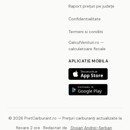
Raport prețuri pe județe
Confidentialitate
Termeni si conditii
CalculVenituri.ro —
calculatoare fiscale
APLICATIE MOBILA
Descarca de pe
App Store
DISPONIBIL PE
Google Play
© 2026 PretCarburant.ro — Prețuri carburanți actualizate la
fiecare 2 ore · Redactat de
Stoian Andrei-Șerban