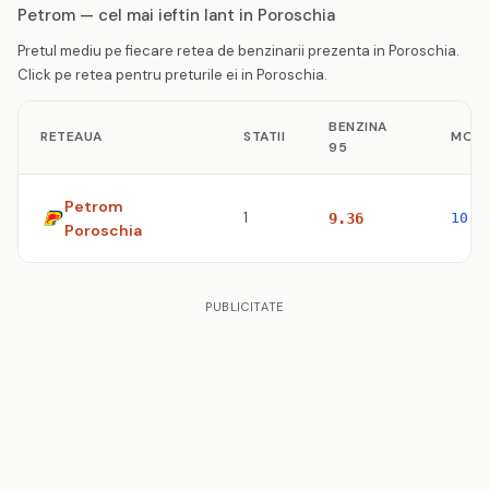
Petrom — cel mai ieftin lant in Poroschia
Pretul mediu pe fiecare retea de benzinarii prezenta in Poroschia.
Click pe retea pentru preturile ei in Poroschia.
BENZINA
RETEAUA
STATII
MOTO
95
Petrom
1
9.36
10.5
Poroschia
PUBLICITATE