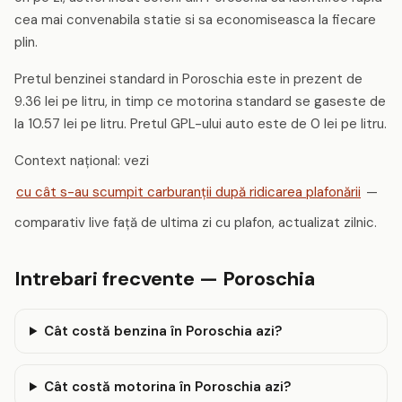
cea mai convenabila statie si sa economiseasca la fiecare
plin.
Pretul benzinei standard in Poroschia este in prezent de
9.36 lei pe litru, in timp ce motorina standard se gaseste de
la 10.57 lei pe litru. Pretul GPL-ului auto este de 0 lei pe litru.
Context național: vezi
cu cât s-au scumpit carburanții după ridicarea plafonării
—
comparativ live față de ultima zi cu plafon, actualizat zilnic.
Intrebari frecvente — Poroschia
Cât costă benzina în Poroschia azi?
Cât costă motorina în Poroschia azi?