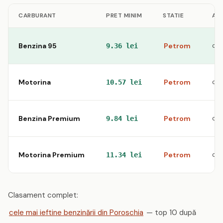
CARBURANT
PRET MINIM
STATIE
AD
Benzina 95
Petrom
com
9.36 lei
Motorina
Petrom
com
10.57 lei
Benzina Premium
Petrom
com
9.84 lei
Motorina Premium
Petrom
com
11.34 lei
Clasament complet:
cele mai ieftine benzinării din Poroschia
— top 10 după