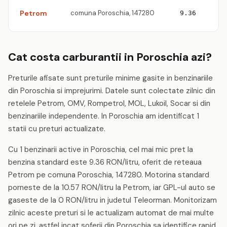
Petrom
comuna Poroschia, 147280
9.36
Cat costa carburantii in Poroschia azi?
Preturile afisate sunt preturile minime gasite in benzinariile
din Poroschia si imprejurimi. Datele sunt colectate zilnic din
retelele Petrom, OMV, Rompetrol, MOL, Lukoil, Socar si din
benzinariile independente. In Poroschia am identificat 1
statii cu preturi actualizate.
Cu 1 benzinarii active in Poroschia, cel mai mic pret la
benzina standard este 9.36 RON/litru, oferit de reteaua
Petrom pe comuna Poroschia, 147280. Motorina standard
porneste de la 10.57 RON/litru la Petrom, iar GPL-ul auto se
gaseste de la 0 RON/litru in judetul Teleorman. Monitorizam
zilnic aceste preturi si le actualizam automat de mai multe
ori pe zi, astfel incat soferii din Poroschia sa identifice rapid