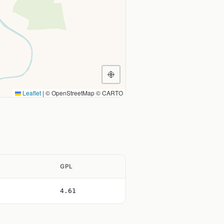
Leaflet
|
© OpenStreetMap © CARTO
GPL
4.61