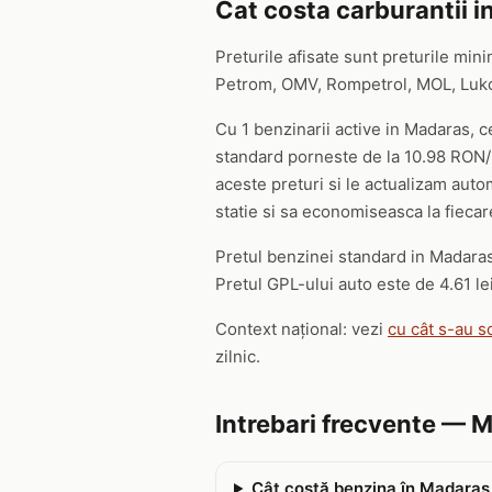
Cat costa carburantii i
Preturile afisate sunt preturile mini
Petrom, OMV, Rompetrol, MOL, Lukoil,
Cu 1 benzinarii active in Madaras, c
standard porneste de la 10.98 RON/li
aceste preturi si le actualizam auto
statie si sa economiseasca la fiecare
Pretul benzinei standard in Madaras 
Pretul GPL-ului auto este de 4.61 lei
Context național: vezi
cu cât s-au s
zilnic.
Intrebari frecvente — 
Cât costă benzina în Madaras