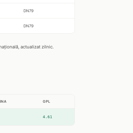
DN79
DN79
ională, actualizat zilnic.
INA
GPL
4.61