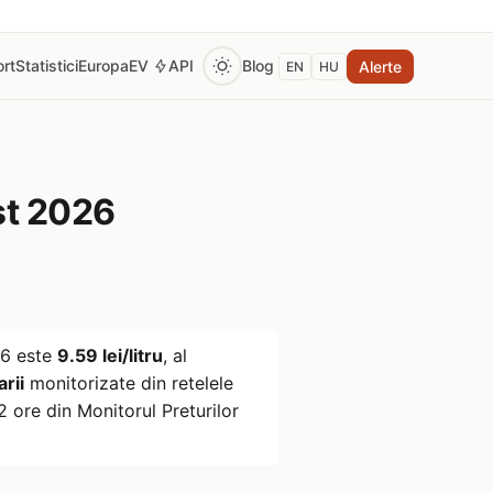
rt
Statistici
Europa
EV
API
Blog
Alerte
EN
HU
t 2026
26
este
9.59 lei/litru
, al
rii
monitorizate din retelele
 ore din Monitorul Preturilor