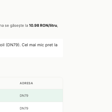
ina se găsește la
10.98 RON/litru
,
oil (DN79). Cel mai mic pret la
ADRESA
DN79
DN79