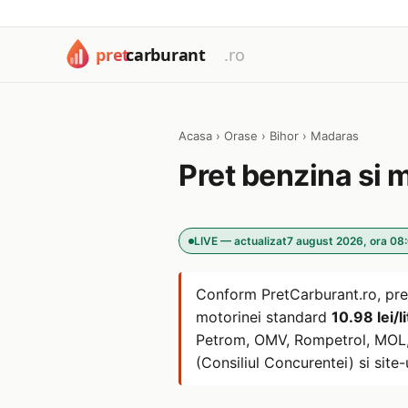
Acasa
›
Orase
›
Bihor
›
Madaras
Pret benzina si 
LIVE — actualizat
7 august 2026, ora 08
Conform PretCarburant.ro, pre
motorinei standard
10.98 lei/li
Petrom, OMV, Rompetrol, MOL, L
(Consiliul Concurentei) si site-u