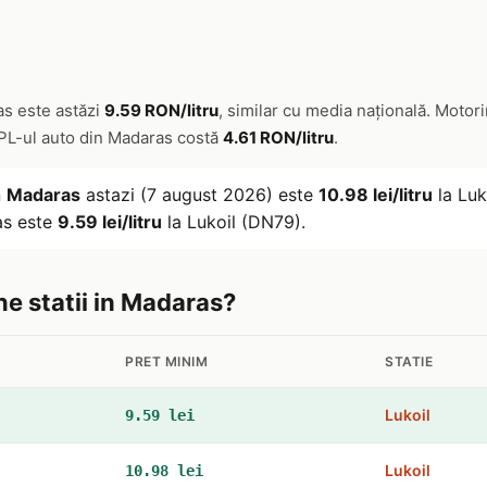
as este astăzi
9.59 RON/litru
, similar cu media națională. Motor
GPL-ul auto din Madaras costă
4.61 RON/litru
.
n
Madaras
astazi (7 august 2026) este
10.98 lei/litru
la Luk
as este
9.59 lei/litru
la Lukoil (DN79).
ne statii in Madaras?
PRET MINIM
STATIE
Lukoil
9.59 lei
Lukoil
10.98 lei