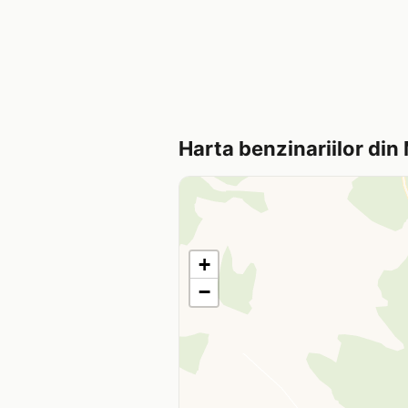
Harta benzinariilor di
+
−