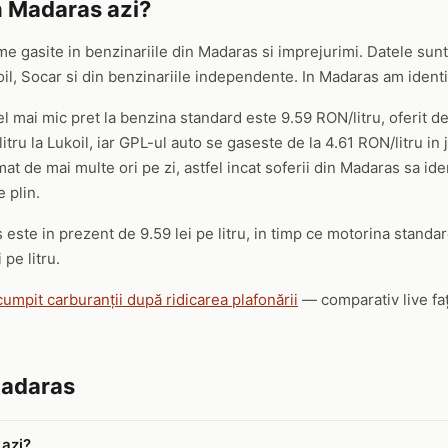
n Madaras azi?
me gasite in benzinariile din Madaras si imprejurimi. Datele sunt 
 Socar si din benzinariile independente. In Madaras am identific
el mai mic pret la benzina standard este 9.59 RON/litru, oferit 
tru la Lukoil, iar GPL-ul auto se gaseste de la 4.61 RON/litru in 
mat de mai multe ori pe zi, astfel incat soferii din Madaras sa id
 plin.
este in prezent de 9.59 lei pe litru, in timp ce motorina standard
 pe litru.
cumpit carburanții după ridicarea plafonării
— comparativ live faț
Madaras
 azi?