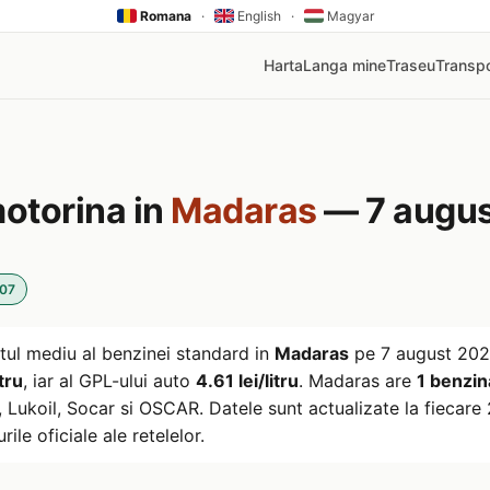
Romana
·
English
·
Magyar
Harta
Langa mine
Traseu
Transpo
motorina in
Madaras
— 7 augus
:07
tul mediu al benzinei standard in
Madaras
pe
7 august 20
tru
, iar al GPL-ului auto
4.61 lei/litru
. Madaras are
1 benzina
ukoil, Socar si OSCAR. Datele sunt actualizate la fiecare 2
rile oficiale ale retelelor.