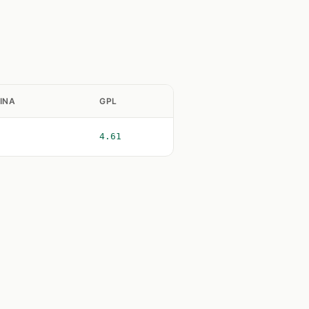
INA
GPL
4.61