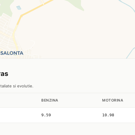
ras
aliate si evolutie.
BENZINA
MOTORINA
9.59
10.98