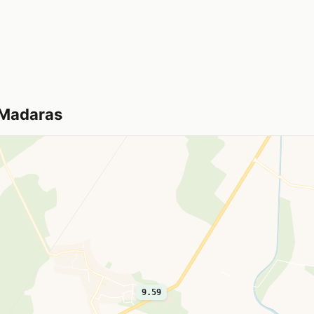
n Madaras
9.59