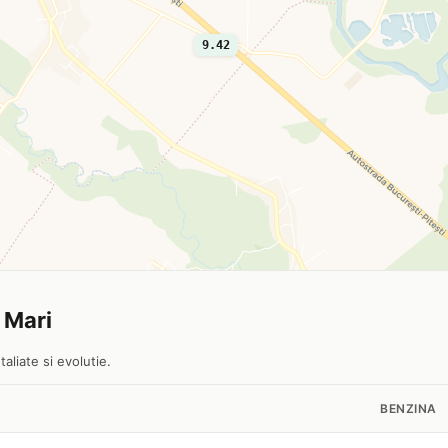
9.42
i Mari
aliate si evolutie.
BENZINA