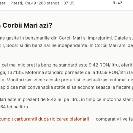
sti - Pitesti, Km.49+280 stanga, 137135
9.42
 Corbii Mari azi?
me gasite in benzinariile din Corbii Mari si imprejurimi. Datele su
 Socar si din benzinariile independente. In Corbii Mari am identi
i, cel mai mic pret la benzina standard este 9.42 RON/litru, ofer
ga, 137135. Motorina standard porneste de la 10.59 RON/litru la
ta. Monitorizam zilnic aceste preturi si le actualizam automat de 
 rapid cea mai convenabila statie si sa economiseasca la fiecare p
ari este in prezent de 9.42 lei pe litru, in timp ce motorina stan
64 lei pe litru.
cumpit carburanții după ridicarea plafonării
— comparativ live faț