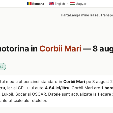
Romana
·
English
·
Magyar
Harta
Langa mine
Traseu
Transpo
motorina in
Corbii Mari
— 8 aug
:42
tul mediu al benzinei standard in
Corbii Mari
pe
8 august 
tru
, iar al GPL-ului auto
4.64 lei/litru
. Corbii Mari are
1 benz
ukoil, Socar si OSCAR. Datele sunt actualizate la fiecare 2
rile oficiale ale retelelor.