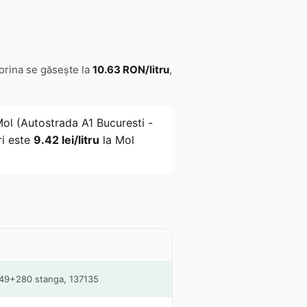
torina se găsește la
10.63 RON/litru
,
ol (Autostrada A1 Bucuresti -
ri este
9.42 lei/litru
la Mol
m.49+280 stanga, 137135