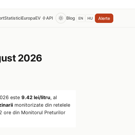
rt
Statistici
Europa
EV
API
Blog
Alerte
EN
HU
ust 2026
2026
este
9.42 lei/litru
, al
inarii
monitorizate din retelele
 ore din Monitorul Preturilor