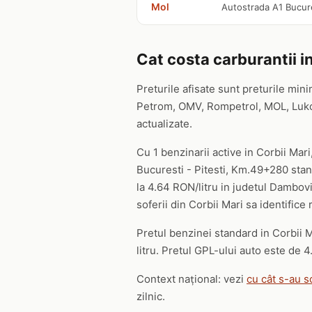
Mol
Autostrada A1 Bucure
Cat costa carburantii in
Preturile afisate sunt preturile mini
Petrom, OMV, Rompetrol, MOL, Lukoil,
actualizate.
Cu 1 benzinarii active in Corbii Mar
Bucuresti - Pitesti, Km.49+280 stan
la 4.64 RON/litru in judetul Dambovi
soferii din Corbii Mari sa identifice
Pretul benzinei standard in Corbii M
litru. Pretul GPL-ului auto este de 4.
Context național: vezi
cu cât s-au s
zilnic.