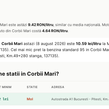
 Mari este astăzi
9.42 RON/litru
, similar cu media națională. Mo
auto din Corbii Mari costă
4.64 RON/litru
.
n
Corbii Mari
astazi (8 august 2026) este
10.59 lei/litru
la M
135). Cel mai mic pret la benzina standard 95 in Corbii Ma
esti, Km.49+280 stanga, 137135).
ne statii in Corbii Mari?
T MINIM
STATIE
ADRESA
Mol
2 lei
Autostrada A1 Bucuresti - Pitesti, K