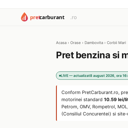
Acasa
›
Orase
›
Dambovita
›
Corbii Mari
Pret benzina si 
LIVE — actualizat
8 august 2026, ora 16
Conform PretCarburant.ro, pre
motorinei standard
10.59 lei/li
Petrom, OMV, Rompetrol, MOL, L
(Consiliul Concurentei) si site-u