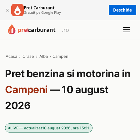
Pret Carburant
×
Deschide
Gratuit pe Google Play
Acasa
›
Orase
›
Alba
›
Campeni
Pret benzina si motorina in
Campeni
— 10 august
2026
LIVE — actualizat
10 august 2026, ora 15:21