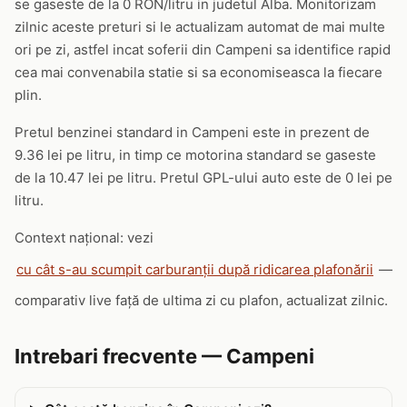
se gaseste de la 0 RON/litru in judetul Alba. Monitorizam
zilnic aceste preturi si le actualizam automat de mai multe
ori pe zi, astfel incat soferii din Campeni sa identifice rapid
cea mai convenabila statie si sa economiseasca la fiecare
plin.
Pretul benzinei standard in Campeni este in prezent de
9.36 lei pe litru, in timp ce motorina standard se gaseste
de la 10.47 lei pe litru. Pretul GPL-ului auto este de 0 lei pe
litru.
Context național: vezi
cu cât s-au scumpit carburanții după ridicarea plafonării
—
comparativ live față de ultima zi cu plafon, actualizat zilnic.
Intrebari frecvente — Campeni