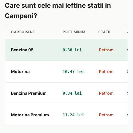
Care sunt cele mai ieftine statii in
Campeni?
CARBURANT
PRET MINIM
STATIE
AD
Benzina 95
Petrom
9.36 lei
Str
Motorina
Petrom
10.47 lei
Str
Benzina Premium
Petrom
9.84 lei
Str
Motorina Premium
Petrom
11.24 lei
Str