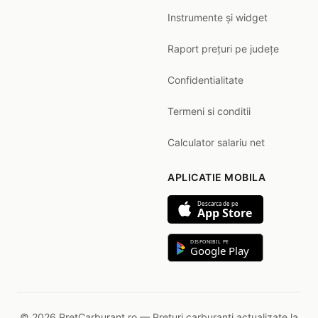
Instrumente și widget
Raport prețuri pe județe
Confidentialitate
Termeni si conditii
Calculator salariu net
APLICATIE MOBILA
Descarca de pe
App Store
DISPONIBIL PE
Google Play
© 2026 PretCarburant.ro — Prețuri carburanți actualizate la