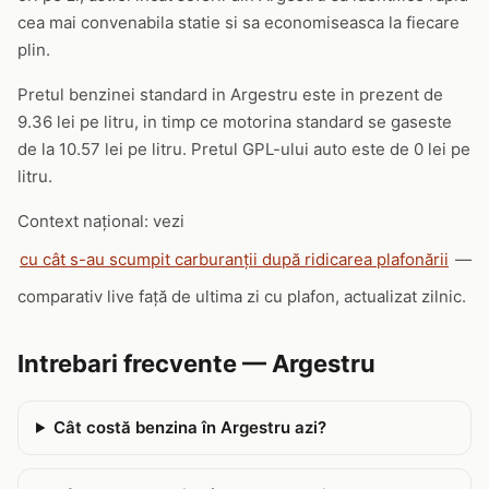
cea mai convenabila statie si sa economiseasca la fiecare
plin.
Pretul benzinei standard in Argestru este in prezent de
9.36 lei pe litru, in timp ce motorina standard se gaseste
de la 10.57 lei pe litru. Pretul GPL-ului auto este de 0 lei pe
litru.
Context național: vezi
cu cât s-au scumpit carburanții după ridicarea plafonării
—
comparativ live față de ultima zi cu plafon, actualizat zilnic.
Intrebari frecvente — Argestru
Cât costă benzina în Argestru azi?