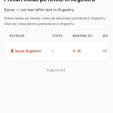
Socar — cel mai ieftin lant in Argestru
Pretul mediu pe fiecare retea de benzinarii prezenta in Argestru.
Click pe retea pentru preturile ei in Argestru.
RETEAUA
STATII
BENZINA 95
MOTO
Socar Argestru
1
9.36
10.57
PUBLICITATE