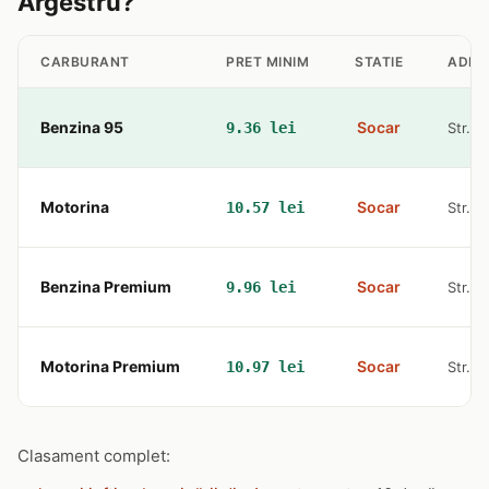
Argestru?
CARBURANT
PRET MINIM
STATIE
ADRE
Benzina 95
Socar
9.36 lei
Str. A
Motorina
Socar
10.57 lei
Str. A
Benzina Premium
Socar
9.96 lei
Str. A
Motorina Premium
Socar
10.97 lei
Str. A
Clasament complet: