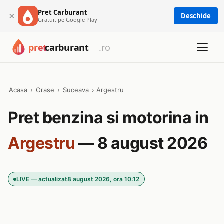
Pret Carburant
×
Deschide
Gratuit pe Google Play
Acasa
›
Orase
›
Suceava
›
Argestru
Pret benzina si motorina in
Argestru
— 8 august 2026
LIVE — actualizat
8 august 2026, ora 10:12