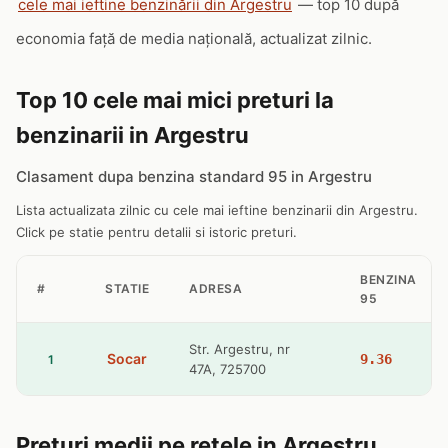
cele mai ieftine benzinării din Argestru
— top 10 după
economia față de media națională, actualizat zilnic.
Top 10 cele mai mici preturi la
benzinarii in Argestru
Clasament dupa benzina standard 95 in Argestru
Lista actualizata zilnic cu cele mai ieftine benzinarii din Argestru.
Click pe statie pentru detalii si istoric preturi.
BENZINA
#
STATIE
ADRESA
95
Str. Argestru, nr
Socar
9.36
1
47A, 725700
Preturi medii pe retele in Argestru