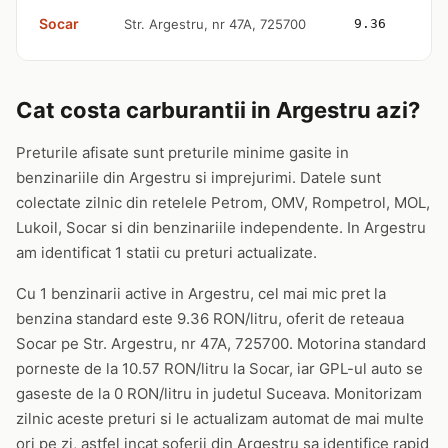
Socar
Str. Argestru, nr 47A, 725700
9.36
Cat costa carburantii in Argestru azi?
Preturile afisate sunt preturile minime gasite in
benzinariile din Argestru si imprejurimi. Datele sunt
colectate zilnic din retelele Petrom, OMV, Rompetrol, MOL,
Lukoil, Socar si din benzinariile independente. In Argestru
am identificat 1 statii cu preturi actualizate.
Cu 1 benzinarii active in Argestru, cel mai mic pret la
benzina standard este 9.36 RON/litru, oferit de reteaua
Socar pe Str. Argestru, nr 47A, 725700. Motorina standard
porneste de la 10.57 RON/litru la Socar, iar GPL-ul auto se
gaseste de la 0 RON/litru in judetul Suceava. Monitorizam
zilnic aceste preturi si le actualizam automat de mai multe
ori pe zi, astfel incat soferii din Argestru sa identifice rapid