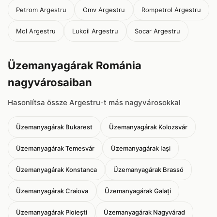
Petrom Argestru
Omv Argestru
Rompetrol Argestru
Mol Argestru
Lukoil Argestru
Socar Argestru
Üzemanyagárak Románia
nagyvárosaiban
Hasonlítsa össze Argestru-t más nagyvárosokkal
Üzemanyagárak Bukarest
Üzemanyagárak Kolozsvár
Üzemanyagárak Temesvár
Üzemanyagárak Iași
Üzemanyagárak Konstanca
Üzemanyagárak Brassó
Üzemanyagárak Craiova
Üzemanyagárak Galați
Üzemanyagárak Ploiești
Üzemanyagárak Nagyvárad