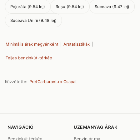
Pojorâta (9.54 lej)
Roşu (9.54 lej)
Suceava (9.47 lej)
Suceava Unirii (9.48 lej)
Minimális árak megyénként
|
Árstatisztikák
|
Teljes benzinkút-térkép
Közzétette:
PretCarburant.ro Csapat
NAVIGÁCIÓ
ÜZEMANYAG ÁRAK
Benzinkút térkép
Benzin ár ma