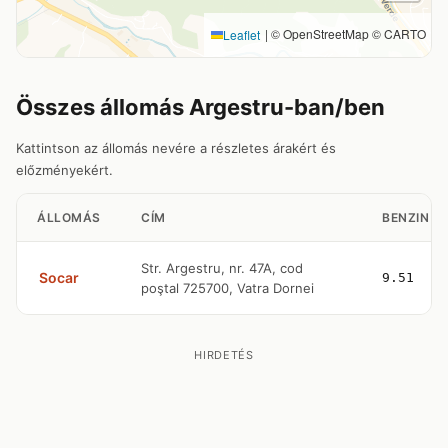
|
© OpenStreetMap © CARTO
Leaflet
Összes állomás Argestru-ban/ben
Kattintson az állomás nevére a részletes árakért és
előzményekért.
ÁLLOMÁS
CÍM
BENZIN
Str. Argestru, nr. 47A, cod
Socar
9.51
poştal 725700, Vatra Dornei
HIRDETÉS