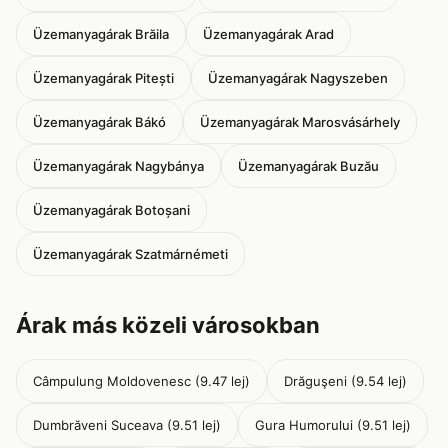
Üzemanyagárak Brăila
Üzemanyagárak Arad
Üzemanyagárak Pitești
Üzemanyagárak Nagyszeben
Üzemanyagárak Bákó
Üzemanyagárak Marosvásárhely
Üzemanyagárak Nagybánya
Üzemanyagárak Buzău
Üzemanyagárak Botoșani
Üzemanyagárak Szatmárnémeti
Árak más közeli városokban
Câmpulung Moldovenesc (9.47 lej)
Drăguşeni (9.54 lej)
Dumbrăveni Suceava (9.51 lej)
Gura Humorului (9.51 lej)