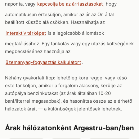
naponta, vagy
kapcsolja be az árriasztásokat
, hogy
automatikusan értesüljön, amikor az ár az Ön által
beállított küszöb alá csökken. Használhatja az
interaktív térképet
is a legolcsóbb állomások
megtalálásához. Egy tankolás vagy egy utazás költségének
megbecsléséhez használja az
üzemanyag-fogyasztás kalkulátort
.
Néhány gyakorlati tipp: lehetőleg kora reggel vagy késő
este tankoljon, amikor a forgalom alacsony, kerülje az
autópálya benzinkutakat (az árak általában 10-20
bani/literrel magasabbak), és hasonlítsa össze az elérhető
hálózatok árait — a különbségek jelentősek lehetnek.
Árak hálózatonként Argestru-ban/ben