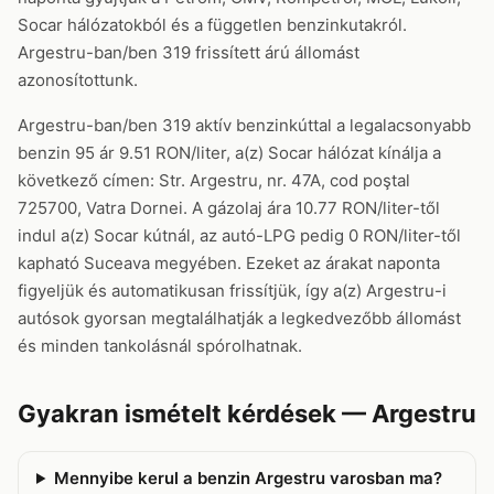
Socar hálózatokból és a független benzinkutakról.
Argestru-ban/ben 319 frissített árú állomást
azonosítottunk.
Argestru-ban/ben 319 aktív benzinkúttal a legalacsonyabb
benzin 95 ár 9.51 RON/liter, a(z) Socar hálózat kínálja a
következő címen: Str. Argestru, nr. 47A, cod poştal
725700, Vatra Dornei. A gázolaj ára 10.77 RON/liter-től
indul a(z) Socar kútnál, az autó-LPG pedig 0 RON/liter-től
kapható Suceava megyében. Ezeket az árakat naponta
figyeljük és automatikusan frissítjük, így a(z) Argestru-i
autósok gyorsan megtalálhatják a legkedvezőbb állomást
és minden tankolásnál spórolhatnak.
Gyakran ismételt kérdések — Argestru
Mennyibe kerul a benzin Argestru varosban ma?