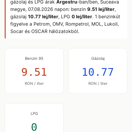
gázolaj és LPG árak
Argestru
-ban/ben, Suceava
megye,
07.08.2026
napon: benzin
9.51 lej/liter
,
gázolaj
10.77 lej/liter
, LPG
0 lej/liter
. 1 benzinkút
figyelve a Petrom, OMV, Rompetrol, MOL, Lukoil,
Socar és OSCAR hálózatokból.
Benzin 95
Gázolaj
9.51
10.77
RON / liter
RON / liter
LPG
0