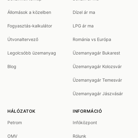
Állomások a közelben
Dízel ár ma
Fogyasztás-kalkulátor
LPG ár ma
Útvonaltervező
Románia vs Európa
Legolcsóbb üzemanyag
Üzemanyagár Bukarest
Blog
Üzemanyagár Kolozsvár
Üzemanyagár Temesvár
Üzemanyagár Jászvásár
HÁLÓZATOK
INFORMÁCIÓ
Petrom
Infóközpont
OMV
Rólunk