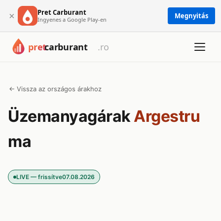
Pret Carburant
×
Megnyitás
Ingyenes a Google Play-en
← Vissza az országos árakhoz
Üzemanyagárak
Argestru
ma
LIVE — frissítve
07.08.2026