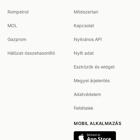
Rompetrol
Módszertan
MOL
Kapcsolat
Gazprom
Nyilvános API
Hálózat-összehasonlító
Nyílt adat
Eszközök és widget
Megyei árjelentés
Adatvédelem
Feltételek
MOBIL ALKALMAZÁS
Elérhető itt:
App Store