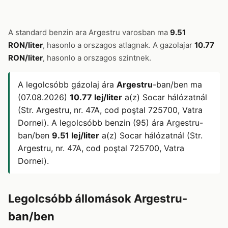
A standard benzin ara Argestru varosban ma
9.51
RON/liter
, hasonlo a orszagos atlagnak. A gazolajar
10.77
RON/liter
, hasonlo a orszagos szintnek.
A legolcsóbb gázolaj ára
Argestru
-ban/ben ma
(07.08.2026)
10.77 lej/liter
a(z) Socar hálózatnál
(Str. Argestru, nr. 47A, cod poştal 725700, Vatra
Dornei). A legolcsóbb benzin (95) ára Argestru-
ban/ben
9.51 lej/liter
a(z) Socar hálózatnál (Str.
Argestru, nr. 47A, cod poştal 725700, Vatra
Dornei).
Legolcsóbb állomások Argestru-
ban/ben