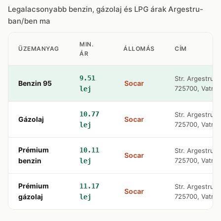
Legalacsonyabb benzin, gázolaj és LPG árak Argestru-
ban/ben ma
MIN.
ÜZEMANYAG
ÁLLOMÁS
CÍM
ÁR
9.51
Str. Argestru, 
Benzin 95
Socar
725700, Vatra 
lej
10.77
Str. Argestru, 
Gázolaj
Socar
725700, Vatra 
lej
Prémium
10.11
Str. Argestru, 
Socar
benzin
725700, Vatra 
lej
Prémium
11.17
Str. Argestru, 
Socar
gázolaj
725700, Vatra 
lej