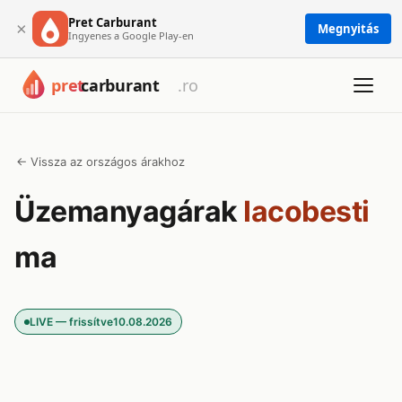
Pret Carburant
×
Megnyitás
Ingyenes a Google Play-en
← Vissza az országos árakhoz
Üzemanyagárak
Iacobesti
ma
LIVE — frissítve
10.08.2026