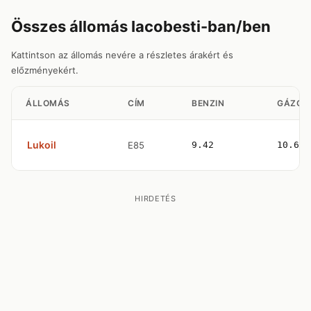
Összes állomás Iacobesti-ban/ben
Kattintson az állomás nevére a részletes árakért és
előzményekért.
ÁLLOMÁS
CÍM
BENZIN
GÁZOL
Lukoil
E85
9.42
10.63
HIRDETÉS