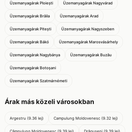
Üzemanyagárak Ploiești
Üzemanyagárak Nagyvárad
Üzemanyagárak Brăila
Üzemanyagárak Arad
Üzemanyagárak Pitești
Üzemanyagárak Nagyszeben
Üzemanyagárak Bákó
Üzemanyagárak Marosvásárhely
Üzemanyagárak Nagybánya
Üzemanyagárak Buzău
Üzemanyagárak Botoșani
Üzemanyagárak Szatmárnémeti
Árak más közeli városokban
Argestru (9.36 lej)
Campulung Moldovenesc (9.32 lej)
Câmpulung Moldovenesc (9.39 lej)
Drăguşeni (9.39 lej)