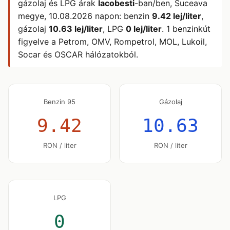
gázolaj és LPG árak
Iacobesti
-ban/ben, Suceava
megye,
10.08.2026
napon: benzin
9.42 lej/liter
,
gázolaj
10.63 lej/liter
, LPG
0 lej/liter
. 1 benzinkút
figyelve a Petrom, OMV, Rompetrol, MOL, Lukoil,
Socar és OSCAR hálózatokból.
Benzin 95
Gázolaj
9.42
10.63
RON / liter
RON / liter
LPG
0