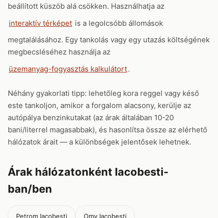
beállított küszöb alá csökken. Használhatja az
interaktív térképet
is a legolcsóbb állomások
megtalálásához. Egy tankolás vagy egy utazás költségének
megbecsléséhez használja az
üzemanyag-fogyasztás kalkulátort
.
Néhány gyakorlati tipp: lehetőleg kora reggel vagy késő
este tankoljon, amikor a forgalom alacsony, kerülje az
autópálya benzinkutakat (az árak általában 10-20
bani/literrel magasabbak), és hasonlítsa össze az elérhető
hálózatok árait — a különbségek jelentősek lehetnek.
Árak hálózatonként Iacobesti-
ban/ben
Petrom Iacobesti
Omv Iacobesti