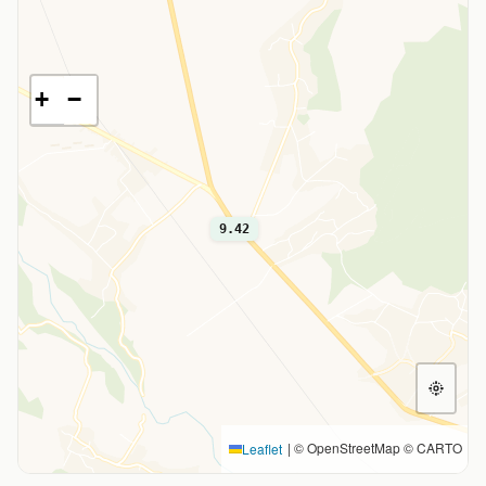
+
−
9.42
|
© OpenStreetMap © CARTO
Leaflet