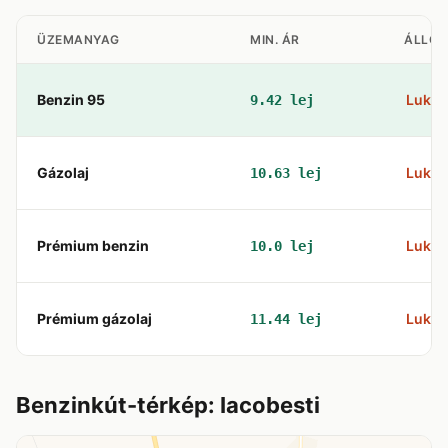
ÜZEMANYAG
MIN. ÁR
ÁLLO
Benzin 95
Lukoil
9.42 lej
Gázolaj
Lukoil
10.63 lej
Prémium benzin
Lukoil
10.0 lej
Prémium gázolaj
Lukoil
11.44 lej
Benzinkút-térkép: Iacobesti