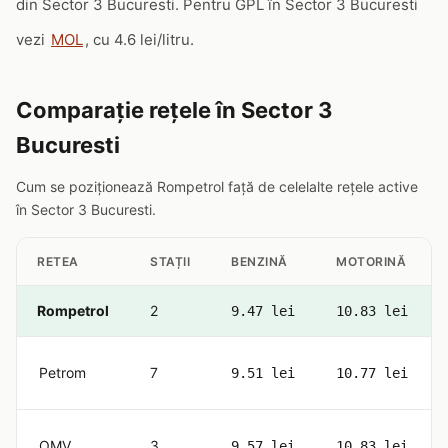
din Sector 3 Bucuresti. Pentru GPL în Sector 3 Bucuresti
vezi
MOL
, cu 4.6 lei/litru.
Comparație rețele în Sector 3
Bucuresti
Cum se poziționează Rompetrol față de celelalte rețele active
în Sector 3 Bucuresti.
RETEA
STAȚII
BENZINĂ
MOTORINĂ
Rompetrol
2
9.47 lei
10.83 lei
Petrom
7
9.51 lei
10.77 lei
OMV
3
9.57 lei
10.83 lei