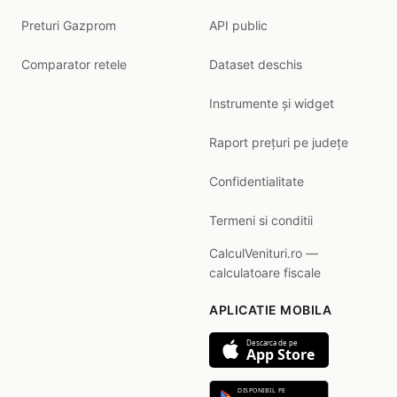
Preturi Gazprom
API public
Comparator retele
Dataset deschis
Instrumente și widget
Raport prețuri pe județe
Confidentialitate
Termeni si conditii
CalculVenituri.ro —
calculatoare fiscale
APLICATIE MOBILA
Descarca de pe
App Store
DISPONIBIL PE