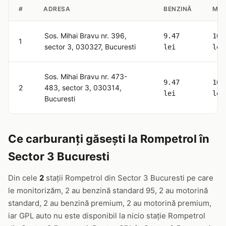
#
ADRESA
BENZINĂ
MOT
Sos. Mihai Bravu nr. 396,
9.47
10.
1
sector 3, 030327, Bucuresti
lei
lei
Sos. Mihai Bravu nr. 473-
9.47
10.
2
483, sector 3, 030314,
lei
lei
Bucuresti
Ce carburanți găsești la Rompetrol în
Sector 3 Bucuresti
Din cele
2
stații Rompetrol din Sector 3 Bucuresti pe care
le monitorizăm, 2 au benzină standard 95, 2 au motorină
standard, 2 au benzină premium, 2 au motorină premium,
iar GPL auto nu este disponibil la nicio stație Rompetrol