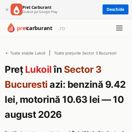
Pret Carburant
×
Deschide
Gratuit pe Google Play
|
← Toate stațiile Lukoil
Toate prețurile Sector 3 Bucuresti
Preț
Lukoil
în
Sector 3
Bucuresti
azi: benzină 9.42
lei, motorină 10.63 lei — 10
august 2026