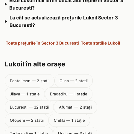
Este Lukoil mai ieftin decât alte rețele în Sector 3
Bucuresti?
La cât se actualizează prețurile Lukoil Sector 3
Bucuresti?
Toate prețurile în Sector 3 Bucuresti
Toate stațiile Lukoil
Lukoil în alte orașe
Pantelimon — 2 stații
Glina — 2 stații
Jilava — 1 stație
Bragadiru — 1 stație
Bucuresti — 32 stații
Afumati — 2 stații
Otopeni — 2 stații
Chitila — 1 stație
Tartasesti — 1 stație
Urziceni — 3 stații