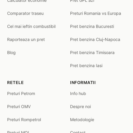
Calculator economie
Pret GPL azi
Comparator traseu
Preturi Romania vs Europa
Cel mai ieftin combustibil
Pret benzina Bucuresti
Raporteaza un pret
Pret benzina Cluj-Napoca
Blog
Pret benzina Timisoara
Pret benzina Iasi
RETELE
INFORMATII
Preturi Petrom
Info hub
Preturi OMV
Despre noi
Preturi Rompetrol
Metodologie
Preturi MOL
Contact