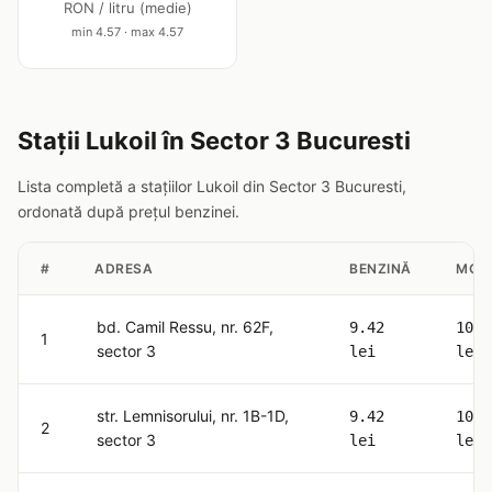
RON / litru (medie)
min 4.57 · max 4.57
Stații Lukoil în Sector 3 Bucuresti
Lista completă a stațiilor Lukoil din Sector 3 Bucuresti,
ordonată după prețul benzinei.
#
ADRESA
BENZINĂ
MOT
bd. Camil Ressu, nr. 62F,
9.42
10.6
1
sector 3
lei
lei
str. Lemnisorului, nr. 1B-1D,
9.42
10.6
2
sector 3
lei
lei