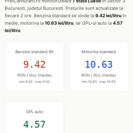
PretCarburant.ro monitorizează
7 stații Lukoil
în Sector 3
Bucuresti, județul Bucuresti. Prețurile sunt actualizate la
fiecare 2 ore. Benzina standard se vinde la
9.42 lei/litru
în
medie, motorina la
10.63 lei/litru
, iar GPL-ul auto la
4.57
lei/litru
.
Benzina standard 95
Motorina standard
9.42
10.63
RON / litru (medie)
RON / litru (medie)
min 9.42 · max 9.42
min 10.63 · max 10.63
GPL auto
4.57