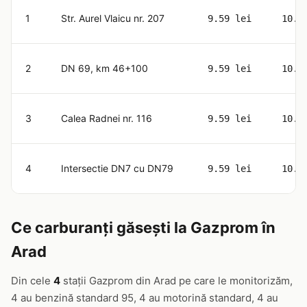
1
Str. Aurel Vlaicu nr. 207
9.59 lei
10.8
2
DN 69, km 46+100
9.59 lei
10.8
3
Calea Radnei nr. 116
9.59 lei
10.8
4
Intersectie DN7 cu DN79
9.59 lei
10.8
Ce carburanți găsești la Gazprom în
Arad
Din cele
4
stații Gazprom din Arad pe care le monitorizăm,
4 au benzină standard 95, 4 au motorină standard, 4 au