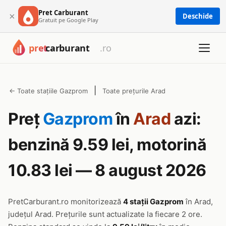
Pret Carburant
×
Deschide
Gratuit pe Google Play
|
← Toate stațiile Gazprom
Toate prețurile Arad
Preț
Gazprom
în
Arad
azi:
benzină 9.59 lei, motorină
10.83 lei — 8 august 2026
PretCarburant.ro monitorizează
4 stații Gazprom
în Arad,
județul Arad. Prețurile sunt actualizate la fiecare 2 ore.