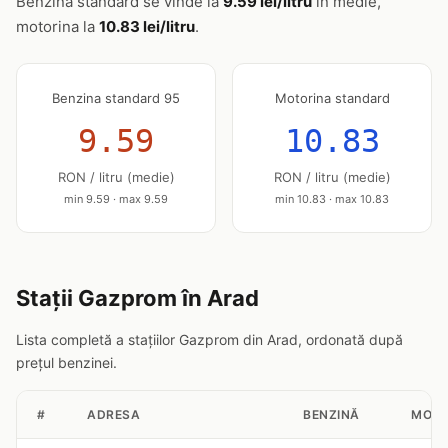
Benzina standard se vinde la
9.59 lei/litru
în medie,
motorina la
10.83 lei/litru
.
Benzina standard 95
Motorina standard
9.59
10.83
RON / litru (medie)
RON / litru (medie)
min 9.59 · max 9.59
min 10.83 · max 10.83
Stații Gazprom în Arad
Lista completă a stațiilor Gazprom din Arad, ordonată după
prețul benzinei.
#
ADRESA
BENZINĂ
MOTO