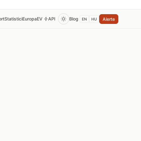
rt
Statistici
Europa
EV
API
Blog
Alerte
EN
HU