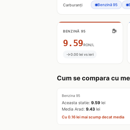
Benzină 95
Carburanți
BENZINĂ 95
9.59
RON/L
0.00 lei vs ieri
Cum se compara cu med
Benzina 95
Aceasta statie:
9.59
lei
Media Arad:
9.43
lei
Cu 0.16 lei mai scump decat media