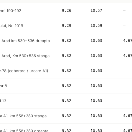
nei 190-192
9.26
10.57
—
ului, Nr. 101B
9.29
10.59
—
c-Arad km 530+536 dreapta
9.32
10.63
4.6
c-Arad, Km 530+536 stanga
9.32
10.63
4.6
nr.78 (coborare / urcare A1)
9.32
10.63
—
lor 8
9.32
10.63
—
i 13
9.32
10.63
—
a A1, km 558+380 stanga
9.32
10.63
4.6
a A1, km 558+380 dreapta
9.32
10.63
4.6