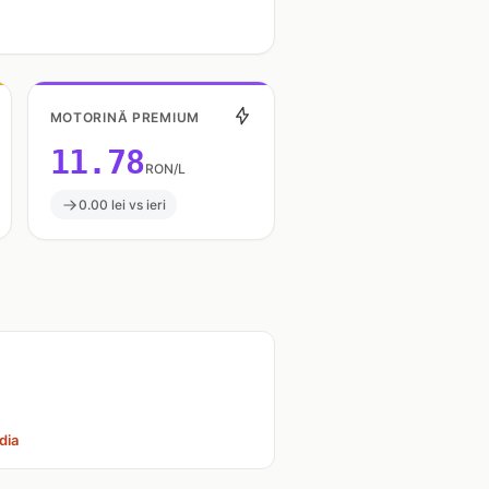
MOTORINĂ PREMIUM
11.78
RON/L
0.00 lei vs ieri
dia