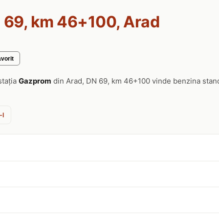
 69, km 46+100, Arad
vorit
stația
Gazprom
din Arad, DN 69, km 46+100 vinde benzina stan
-l
0