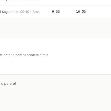
i Șaguna, nr. 99-101, Arad
9.33
10.53
—
nt nota ta pentru aceasta statie.
a o parere!