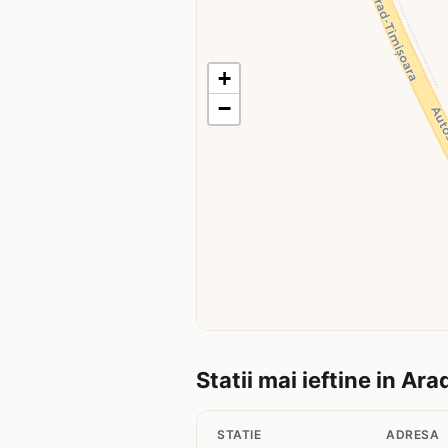
+
−
Statii mai ieftine in Ara
STATIE
ADRESA