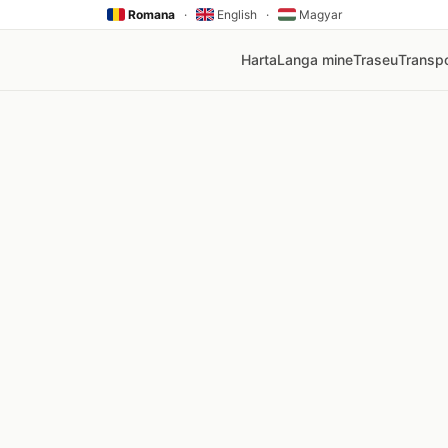
Romana
·
English
·
Magyar
Harta
Langa mine
Traseu
Transpo