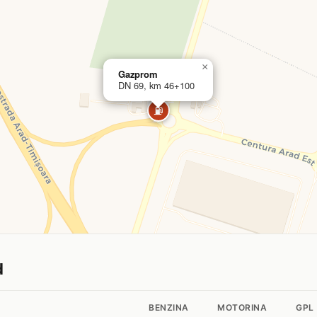
×
Gazprom
DN 69, km 46+100
⛽
d
BENZINA
MOTORINA
GPL