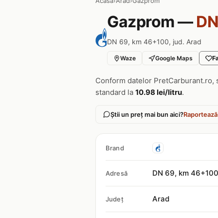
Acasa
›
Arad
›
Gazprom
Gazprom —
DN
DN 69, km 46+100, jud. Arad
Waze
Google Maps
Fa
Conform datelor PretCarburant.ro, 
standard la
10.98 lei/litru
.
Știi un preț mai bun aici?
Raportează
Brand
DN 69, km 46+10
Adresă
Arad
Județ