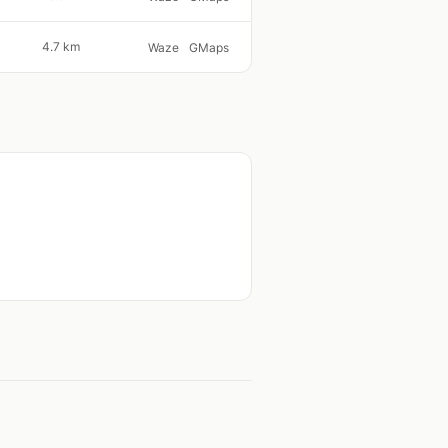
4.7 km
Waze
GMaps