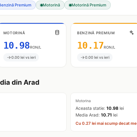
Benzină Premium
Motorină
Motorină Premium
MOTORINĂ
BENZINĂ PREMIUM
10.98
10.17
RON/L
RON/L
0.00 lei vs ieri
0.00 lei vs ieri
ia din Arad
Motorina
Aceasta statie:
10.98
lei
Media Arad:
10.71
lei
Cu 0.27 lei mai scump decat me