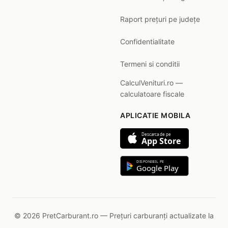
Raport prețuri pe județe
Confidentialitate
Termeni si conditii
CalculVenituri.ro —
calculatoare fiscale
APLICATIE MOBILA
Descarca de pe
App Store
DISPONIBIL PE
Google Play
© 2026 PretCarburant.ro — Prețuri carburanți actualizate la