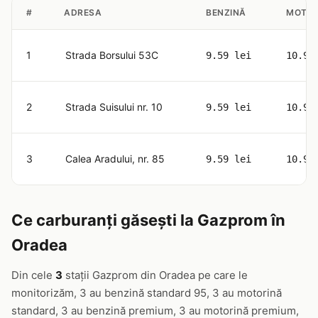
#
ADRESA
BENZINĂ
MOTOR
1
Strada Borsului 53C
9.59 lei
10.98
2
Strada Suisului nr. 10
9.59 lei
10.98
3
Calea Aradului, nr. 85
9.59 lei
10.98
Ce carburanți găsești la Gazprom în
Oradea
Din cele
3
stații Gazprom din Oradea pe care le
monitorizăm, 3 au benzină standard 95, 3 au motorină
standard, 3 au benzină premium, 3 au motorină premium,