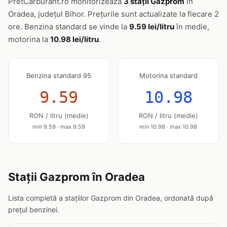
PretCarburant.ro monitorizează
3 stații Gazprom
în
Oradea, județul Bihor. Prețurile sunt actualizate la fiecare 2
ore. Benzina standard se vinde la
9.59 lei/litru
în medie,
motorina la
10.98 lei/litru
.
Benzina standard 95
Motorina standard
9.59
10.98
RON / litru (medie)
RON / litru (medie)
min 9.59 · max 9.59
min 10.98 · max 10.98
Stații Gazprom în Oradea
Lista completă a stațiilor Gazprom din Oradea, ordonată după
prețul benzinei.