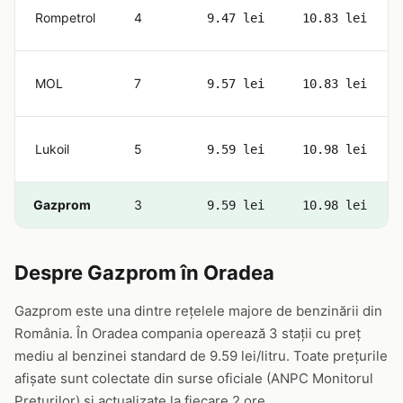
Rompetrol
4
9.47 lei
10.83 lei
MOL
7
9.57 lei
10.83 lei
Lukoil
5
9.59 lei
10.98 lei
Gazprom
3
9.59 lei
10.98 lei
Despre Gazprom în Oradea
Gazprom este una dintre rețelele majore de benzinării din
România. În Oradea compania operează 3 stații cu preț
mediu al benzinei standard de 9.59 lei/litru. Toate prețurile
afișate sunt colectate din surse oficiale (ANPC Monitorul
Prețurilor) și actualizate la fiecare 2 ore.