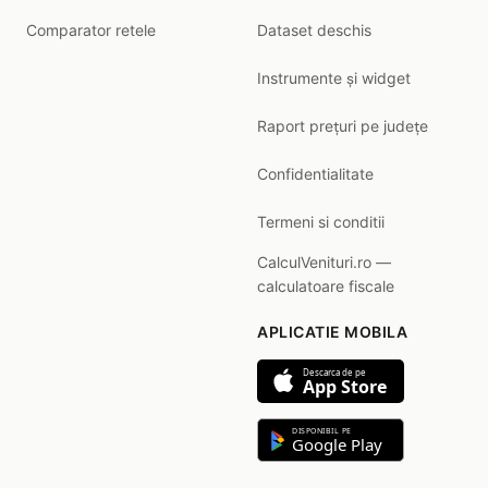
Comparator retele
Dataset deschis
Instrumente și widget
Raport prețuri pe județe
Confidentialitate
Termeni si conditii
CalculVenituri.ro —
calculatoare fiscale
APLICATIE MOBILA
Descarca de pe
App Store
DISPONIBIL PE
Google Play