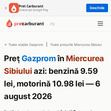
Pret Carburant
×
Deschide
Gratuit pe Google Play
|
← Toate stațiile Gazprom
Toate prețurile Miercurea Sibiului
Preț
Gazprom
în
Miercurea
Sibiului
azi: benzină 9.59
lei, motorină 10.98 lei — 6
august 2026