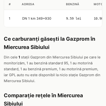
#
ADRESA
BENZINĂ
MOTORI
1
DN 1 km 349+930
9.59 lei
10.98 
Ce carburanți găsești la Gazprom în
Miercurea Sibiului
Din cele
1
stații Gazprom din Miercurea Sibiului pe care le
monitorizăm, 1 au benzină standard 95, 1 au motorină
standard, 1 au benzină premium, 1 au motorină premium,
iar GPL auto nu este disponibil la nicio stație Gazprom din
Miercurea Sibiului.
Comparație rețele în Miercurea
Sibiului