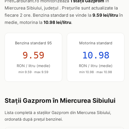
PretCarburant.ro monitorizează
1 stații Gazprom
în
Miercurea Sibiului, județul . Prețurile sunt actualizate la
fiecare 2 ore. Benzina standard se vinde la
9.59 lei/litru
în
medie, motorina la
10.98 lei/litru
.
Benzina standard 95
Motorina standard
9.59
10.98
RON / litru (medie)
RON / litru (medie)
min 9.59 · max 9.59
min 10.98 · max 10.98
Stații Gazprom în Miercurea Sibiului
Lista completă a stațiilor Gazprom din Miercurea Sibiului,
ordonată după prețul benzinei.