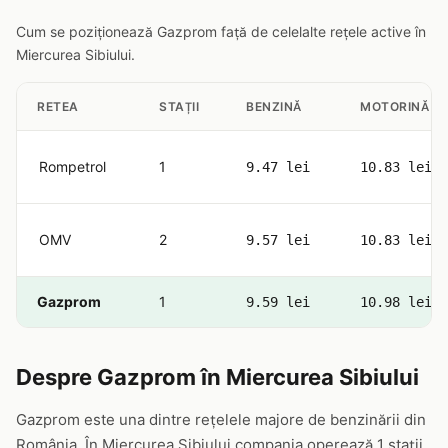
Cum se poziționează Gazprom față de celelalte rețele active în
Miercurea Sibiului.
RETEA
STAȚII
BENZINĂ
MOTORINĂ
Rompetrol
1
9.47 lei
10.83 lei
OMV
2
9.57 lei
10.83 lei
Gazprom
1
9.59 lei
10.98 lei
Despre Gazprom în Miercurea Sibiului
Gazprom este una dintre rețelele majore de benzinării din
România. În Miercurea Sibiului compania operează 1 stații