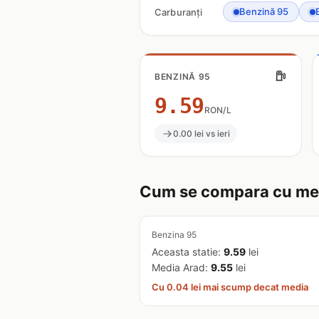
Benzină 95
Carburanți
BENZINĂ 95
9.59
RON/L
0.00 lei vs ieri
Cum se compara cu med
Benzina 95
Aceasta statie:
9.59
lei
Media Arad:
9.55
lei
Cu 0.04 lei mai scump decat media