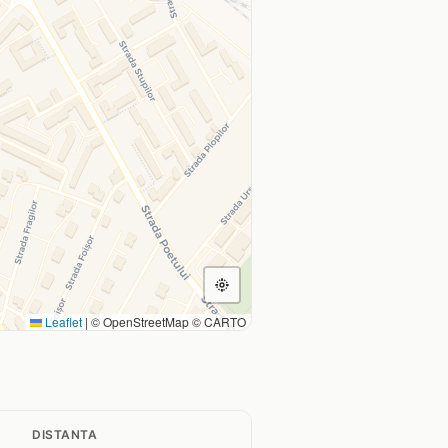
Leaflet
|
© OpenStreetMap © CARTO
DISTANTA