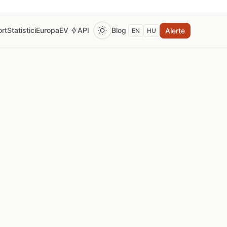
rt
Statistici
Europa
EV
API
Blog
Alerte
EN
HU