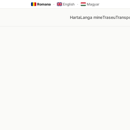
Romana
·
English
·
Magyar
Harta
Langa mine
Traseu
Transpo