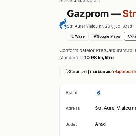
Acasa
›
Arad
›
Gazprom
Gazprom —
Str
Str. Aurel Vlaicu nr. 207, jud. Arad
Waze
Google Maps
Fa
Conform datelor PretCarburant.ro, 
standard la
10.98 lei/litru
.
Știi un preț mai bun aici?
Raportează
Brand
Str. Aurel Vlaicu n
Adresă
Arad
Județ