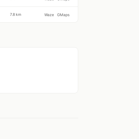
7.8 km
Waze
GMaps