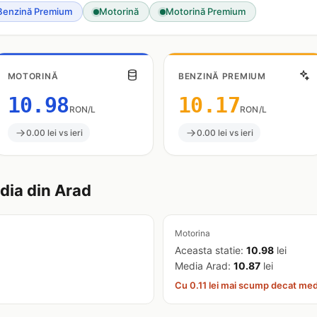
Benzină Premium
Motorină
Motorină Premium
MOTORINĂ
BENZINĂ PREMIUM
10.98
10.17
RON/L
RON/L
0.00 lei vs ieri
0.00 lei vs ieri
ia din Arad
Motorina
Aceasta statie:
10.98
lei
Media Arad:
10.87
lei
Cu 0.11 lei mai scump decat med