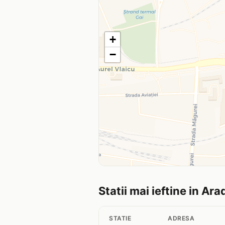
+
−
Statii mai ieftine in Ara
STATIE
ADRESA