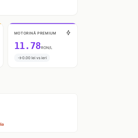
MOTORINĂ PREMIUM
11.78
RON/L
0.00 lei vs ieri
ia