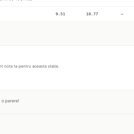
9.51
10.77
—
nt nota ta pentru aceasta statie.
a o parere!