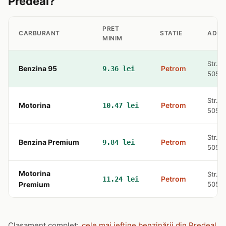
Predeal?
PRET
CARBURANT
STATIE
ADRE
MINIM
Str. M
Benzina 95
Petrom
9.36 lei
5053
Str. M
Motorina
Petrom
10.47 lei
5053
Str. M
Benzina Premium
Petrom
9.84 lei
5053
Motorina
Str. M
Petrom
11.24 lei
Premium
5053
Clasament complet:
cele mai ieftine benzinării din Predeal