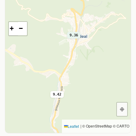
+
−
9.36
9.42
|
© OpenStreetMap © CARTO
Leaflet