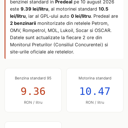
benzinei standard in
Predeal
pe
10 august 2026
este
9.39 lei/litru
, al motorinei standard
10.5
lei/litru
, iar al GPL-ului auto
0 lei/litru
. Predeal are
2 benzinarii
monitorizate din retelele Petrom,
OMV, Rompetrol, MOL, Lukoil, Socar si OSCAR.
Datele sunt actualizate la fiecare 2 ore din
Monitorul Preturilor (Consiliul Concurentei) si
site-urile oficiale ale retelelor.
Benzina standard 95
Motorina standard
9.36
10.47
RON / litru
RON / litru