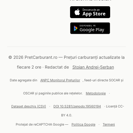
Descarca de pe
App Store
DISPONIBIL PE
Google Play
© 2026 PretCarburant.ro — Prețuri carburanți actualizate la
fiecare 2 ore · Redactat de
Stoian Andrei-Șerban
Date agregate din
ANPC Monitorul Prețurilor
, feed-uri directe SOCAR și
OSCAR și paginile publice ale rețelelor.
Metodologie
·
Dataset deschis (CSV)
·
DOI 10.5281/zenodo.19560194
· Licență CC-
BY 4.0.
Protejat de reCAPTCHA Google —
Politica Google
·
Termeni