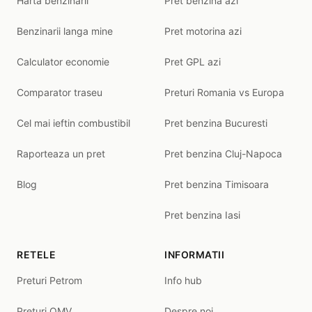
Harta benzinarii
Pret benzina azi
Benzinarii langa mine
Pret motorina azi
Calculator economie
Pret GPL azi
Comparator traseu
Preturi Romania vs Europa
Cel mai ieftin combustibil
Pret benzina Bucuresti
Raporteaza un pret
Pret benzina Cluj-Napoca
Blog
Pret benzina Timisoara
Pret benzina Iasi
RETELE
INFORMATII
Preturi Petrom
Info hub
Preturi OMV
Despre noi