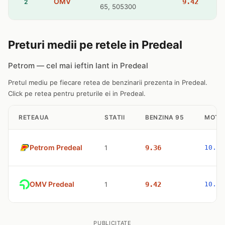
OMV
9.42
2
65, 505300
Preturi medii pe retele in Predeal
Petrom — cel mai ieftin lant in Predeal
Pretul mediu pe fiecare retea de benzinarii prezenta in Predeal.
Click pe retea pentru preturile ei in Predeal.
RETEAUA
STATII
BENZINA 95
MOTO
Petrom Predeal
1
9.36
10.47
OMV Predeal
1
9.42
10.53
PUBLICITATE