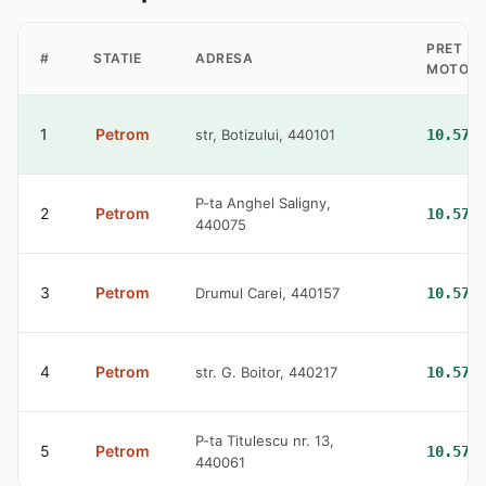
PRET
#
STATIE
ADRESA
MOTORI
1
Petrom
str, Botizului, 440101
10.57 
P-ta Anghel Saligny,
2
Petrom
10.57 
440075
3
Petrom
Drumul Carei, 440157
10.57 
4
Petrom
str. G. Boitor, 440217
10.57 
P-ta Titulescu nr. 13,
5
Petrom
10.57 
440061