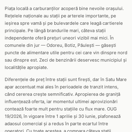
Piața locală a carburanților acoperă bine nevoile orașului.
Rețelele naționale au stații pe arterele importante, pe
ieșirea spre vamă și pe bulevardele care leagă cartierele
principale. Pe lângă brandurile mari, câteva stații
independente oferă prețuri uneori vizibil mai mici. În
comunele din jur — Odoreu, Botiz, Păulești — găsești
puncte de alimentare utile pentru cei care vin dinspre nord
sau dinspre est. Zeci de benzinării deservesc municipiul și
localitățile apropiate.
Diferențele de preț între stații sunt firești, dar în Satu Mare
apar accentuat mai ales în perioadele de tranzit intens,
când cererea crește semnificativ. Apropierea de graniță
influențează oferta, iar momentul ultimei aprovizionări
contează foarte mult pentru stațiile cu flux mare. OUG
19/2026, în vigoare între 1 aprilie și 30 iunie, plafonează
adaosul comercial și a redus în parte ecartul între
operatori. Cu toate acestea, a compara câteva stații