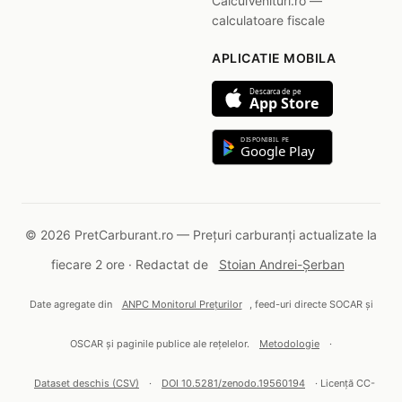
CalculVenituri.ro —
calculatoare fiscale
APLICATIE MOBILA
Descarca de pe
App Store
DISPONIBIL PE
Google Play
© 2026 PretCarburant.ro — Prețuri carburanți actualizate la
fiecare 2 ore · Redactat de
Stoian Andrei-Șerban
Date agregate din
ANPC Monitorul Prețurilor
, feed-uri directe SOCAR și
OSCAR și paginile publice ale rețelelor.
Metodologie
·
Dataset deschis (CSV)
·
DOI 10.5281/zenodo.19560194
· Licență CC-