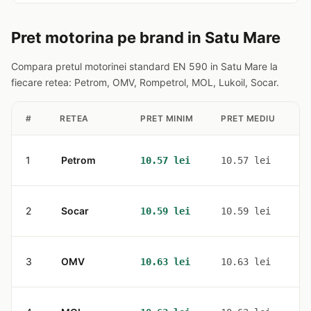
Pret motorina pe brand in Satu Mare
Compara pretul motorinei standard EN 590 in Satu Mare la
fiecare retea: Petrom, OMV, Rompetrol, MOL, Lukoil, Socar.
#
RETEA
PRET MINIM
PRET MEDIU
S
1
Petrom
5
10.57 lei
10.57 lei
2
Socar
1
10.59 lei
10.59 lei
3
OMV
3
10.63 lei
10.63 lei