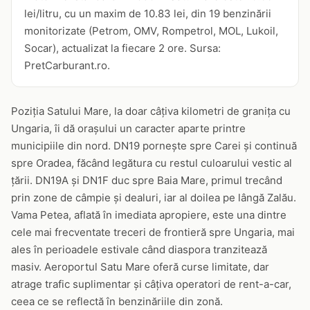
lei/litru, cu un maxim de 10.83 lei, din 19 benzinării
monitorizate (Petrom, OMV, Rompetrol, MOL, Lukoil,
Socar), actualizat la fiecare 2 ore. Sursa:
PretCarburant.ro.
Poziția Satului Mare, la doar câțiva kilometri de granița cu
Ungaria, îi dă orașului un caracter aparte printre
municipiile din nord. DN19 pornește spre Carei și continuă
spre Oradea, făcând legătura cu restul culoarului vestic al
țării. DN19A și DN1F duc spre Baia Mare, primul trecând
prin zone de câmpie și dealuri, iar al doilea pe lângă Zalău.
Vama Petea, aflată în imediata apropiere, este una dintre
cele mai frecventate treceri de frontieră spre Ungaria, mai
ales în perioadele estivale când diaspora tranzitează
masiv. Aeroportul Satu Mare oferă curse limitate, dar
atrage trafic suplimentar și câțiva operatori de rent-a-car,
ceea ce se reflectă în benzinăriile din zonă.