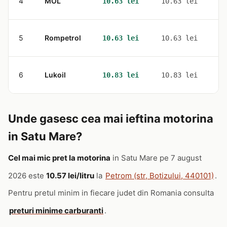
4
MOL
3
10.63 lei
10.63 lei
5
Rompetrol
2
10.63 lei
10.63 lei
6
Lukoil
5
10.83 lei
10.83 lei
Unde gasesc cea mai ieftina motorina
in Satu Mare?
Cel mai mic pret la motorina
in Satu Mare pe 7 august
2026 este
10.57 lei/litru
la
Petrom (str, Botizului, 440101)
.
Pentru pretul minim in fiecare judet din Romania consulta
preturi minime carburanti
.