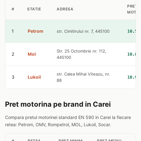
PRET
#
STATIE
ADRESA
MOTOR
1
Petrom
str. Cimitirului nr. 7, 445100
10.57
Str. 25 Octombrie nr. 112,
2
Mol
10.83
445100
str. Calea Mihai Viteazu, nr.
3
Lukoil
10.98
88
Pret motorina pe brand in Carei
Compara pretul motorinei standard EN 590 in Carei la fiecare
retea: Petrom, OMV, Rompetrol, MOL, Lukoil, Socar.
#
RETEA
PRET MINIM
PRET MEDIU
ST