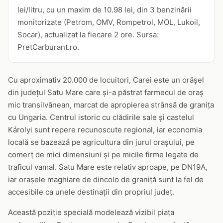
lei/litru, cu un maxim de 10.98 lei, din 3 benzinării
monitorizate (Petrom, OMV, Rompetrol, MOL, Lukoil,
Socar), actualizat la fiecare 2 ore. Sursa:
PretCarburant.ro.
Cu aproximativ 20.000 de locuitori, Carei este un orășel
din județul Satu Mare care și-a păstrat farmecul de oraș
mic transilvănean, marcat de apropierea strânsă de granița
cu Ungaria. Centrul istoric cu clădirile sale și castelul
Károlyi sunt repere recunoscute regional, iar economia
locală se bazează pe agricultura din jurul orașului, pe
comerț de mici dimensiuni și pe micile firme legate de
traficul vamal. Satu Mare este relativ aproape, pe DN19A,
iar orașele maghiare de dincolo de graniță sunt la fel de
accesibile ca unele destinații din propriul județ.
Această poziție specială modelează vizibil piața