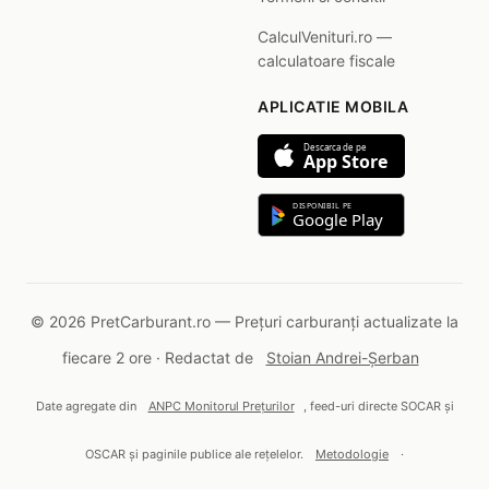
CalculVenituri.ro —
calculatoare fiscale
APLICATIE MOBILA
Descarca de pe
App Store
DISPONIBIL PE
Google Play
© 2026 PretCarburant.ro — Prețuri carburanți actualizate la
fiecare 2 ore · Redactat de
Stoian Andrei-Șerban
Date agregate din
ANPC Monitorul Prețurilor
, feed-uri directe SOCAR și
OSCAR și paginile publice ale rețelelor.
Metodologie
·