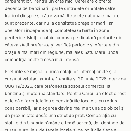
carburanților. Pentru un oraș mic, Carei are o ofertă
decentă de benzinării, parte dintre ele orientate către
traficul dinspre și către vamă. Rețelele naționale majore
sunt prezente, dar nu la densitatea orașelor mari, iar
operatorii independenți completează harta în zone
periferice. Mulți localnici cunosc pe dinafară prețurile din
câteva stații preferate și verifică periodic și ofertele din
orașele mai mari din regiune, mai ales Satu Mare, unde
competiția poate fi ceva mai intensă.
Prețurile se mișcă în urma cotațiilor internaționale și a
cursului valutar, iar între 1 aprilie și 30 iunie 2026 intervine
OUG 19/2026, care plafonează adaosul comercial la
benzină și motorină standard. Pentru Carei, un efect direct
este că diferențele între benzinăriile locale s-au redus
considerabil, iar alegerea devine mai mult una de obicei și
de proximitate decât una strict de preț. Comparația cu
stațiile din Ungaria rămâne o temă perenă, dar depinde de
cursul euro–leu, de taxele locale și de politicile fiscale