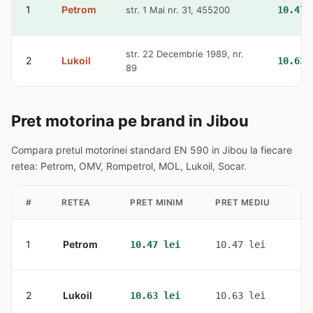
1
Petrom
str. 1 Mai nr. 31, 455200
10.47 
str. 22 Decembrie 1989, nr.
2
Lukoil
10.63 
89
Pret motorina pe brand in Jibou
Compara pretul motorinei standard EN 590 in Jibou la fiecare
retea: Petrom, OMV, Rompetrol, MOL, Lukoil, Socar.
#
RETEA
PRET MINIM
PRET MEDIU
ST
1
Petrom
1
10.47 lei
10.47 lei
2
Lukoil
1
10.63 lei
10.63 lei