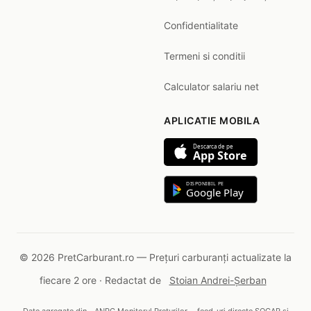
Confidentialitate
Termeni si conditii
Calculator salariu net
APLICATIE MOBILA
Descarca de pe
App Store
DISPONIBIL PE
Google Play
© 2026 PretCarburant.ro — Prețuri carburanți actualizate la
fiecare 2 ore · Redactat de
Stoian Andrei-Șerban
Date agregate din
ANPC Monitorul Prețurilor
, feed-uri directe SOCAR și