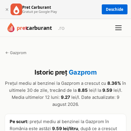
Pret Carburant
×
Deschide
Gratuit pe Google Play
← Gazprom
Istoric preț
Gazprom
Prețul mediu al benzinei la Gazprom a crescut cu
8.36%
în
ultimele 30 de zile, trecând de la
8.85
lei/l la
9.59
lei/l.
Media ultimelor 12 luni:
9.27
lei/l. Date actualizate: 9
august 2026.
Pe scurt:
prețul mediu al benzinei la Gazprom în
România este astăzi
9.59 lei/litru
, după ce a crescut