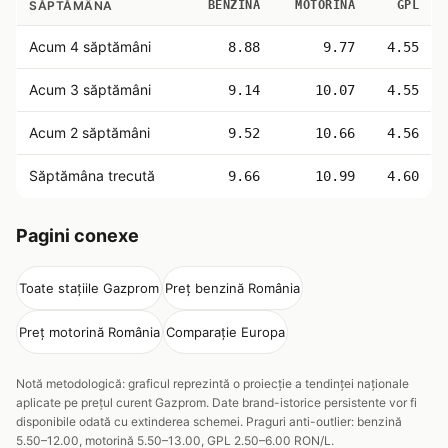
SĂPTĂMÂNA
BENZINĂ
MOTORINĂ
GPL
Acum 4 săptămâni
8.88
9.77
4.55
Acum 3 săptămâni
9.14
10.07
4.55
Acum 2 săptămâni
9.52
10.66
4.56
Săptămâna trecută
9.66
10.99
4.60
Pagini conexe
Toate stațiile Gazprom
Preț benzină România
Preț motorină România
Comparație Europa
Notă metodologică: graficul reprezintă o proiecție a tendinței naționale
aplicate pe prețul curent Gazprom. Date brand-istorice persistente vor fi
disponibile odată cu extinderea schemei. Praguri anti-outlier: benzină
5.50–12.00, motorină 5.50–13.00, GPL 2.50–6.00 RON/L.