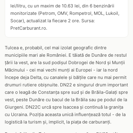
lei/litru, cu un maxim de 10.63 lei, din 6 benzinării
monitorizate (Petrom, OMV, Rompetrol, MOL, Lukoil,
Socar), actualizat la fiecare 2 ore. Sursa:
PretCarburant.ro.
Tulcea e, probabil, cel mai izolat geografic dintre
municipiile mari ale României. E tăiată de Dunăre de restul
țării la vest, are la sud podișul Dobrogei de Nord și Munții
Măcinului - cei mai vechi munți ai Europei - iar la nord
începe deja Delta, cu canalele și bălțile care nu mai permit
drumuri rutiere obișnuite. DN22 e singurul drum important
care o leagă de Constanța spre sud și de Brăila-Galați spre
vest, peste Dunăre cu bacul de la Brăila sau pe podul de la
Giurgeni. DN22C urcă spre Isaccea și continuă la granița
cu Ucraina. Poziția aceasta unică influențează totul - de la
logistică la turism și, implicit, la piața de carburanți.