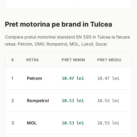
Pret motorina pe brand in Tulcea
Compara pretul motorinei standard EN 590 in Tulcea la fiecare
retea: Petrom, OMV, Rompetrol, MOL, Lukoil, Socar.
#
RETEA
PRET MINIM
PRET MEDIU
S
1
Petrom
2
10.47 lei
10.47 lei
2
Rompetrol
1
10.53 lei
10.53 lei
3
MOL
1
10.53 lei
10.53 lei