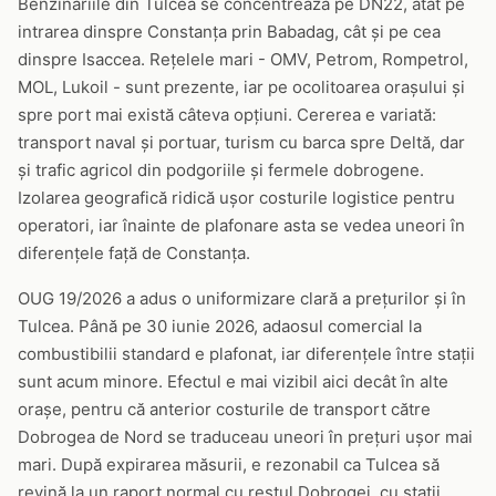
Benzinăriile din Tulcea se concentrează pe DN22, atât pe
intrarea dinspre Constanța prin Babadag, cât și pe cea
dinspre Isaccea. Rețelele mari - OMV, Petrom, Rompetrol,
MOL, Lukoil - sunt prezente, iar pe ocolitoarea orașului și
spre port mai există câteva opțiuni. Cererea e variată:
transport naval și portuar, turism cu barca spre Deltă, dar
și trafic agricol din podgoriile și fermele dobrogene.
Izolarea geografică ridică ușor costurile logistice pentru
operatori, iar înainte de plafonare asta se vedea uneori în
diferențele față de Constanța.
OUG 19/2026 a adus o uniformizare clară a prețurilor și în
Tulcea. Până pe 30 iunie 2026, adaosul comercial la
combustibilii standard e plafonat, iar diferențele între stații
sunt acum minore. Efectul e mai vizibil aici decât în alte
orașe, pentru că anterior costurile de transport către
Dobrogea de Nord se traduceau uneori în prețuri ușor mai
mari. După expirarea măsurii, e rezonabil ca Tulcea să
revină la un raport normal cu restul Dobrogei, cu stații