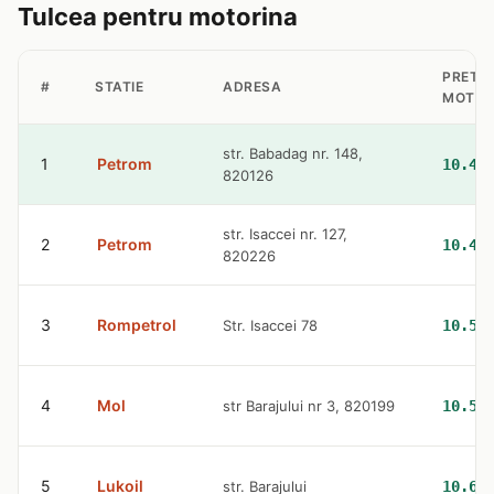
Tulcea pentru motorina
PRET
#
STATIE
ADRESA
MOTOR
str. Babadag nr. 148,
1
Petrom
10.47
820126
str. Isaccei nr. 127,
2
Petrom
10.47
820226
3
Rompetrol
Str. Isaccei 78
10.53
4
Mol
str Barajului nr 3, 820199
10.53
5
Lukoil
str. Barajului
10.63