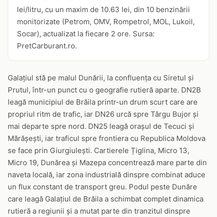
lei/litru, cu un maxim de 10.63 lei, din 10 benzinării
monitorizate (Petrom, OMV, Rompetrol, MOL, Lukoil,
Socar), actualizat la fiecare 2 ore. Sursa:
PretCarburant.ro.
Galațiul stă pe malul Dunării, la confluența cu Siretul și
Prutul, într-un punct cu o geografie rutieră aparte. DN2B
leagă municipiul de Brăila printr-un drum scurt care are
propriul ritm de trafic, iar DN26 urcă spre Târgu Bujor și
mai departe spre nord. DN25 leagă orașul de Tecuci și
Mărășești, iar traficul spre frontiera cu Republica Moldova
se face prin Giurgiulești. Cartierele Țiglina, Micro 13,
Micro 19, Dunărea și Mazepa concentrează mare parte din
naveta locală, iar zona industrială dinspre combinat aduce
un flux constant de transport greu. Podul peste Dunăre
care leagă Galațiul de Brăila a schimbat complet dinamica
rutieră a regiunii și a mutat parte din tranzitul dinspre