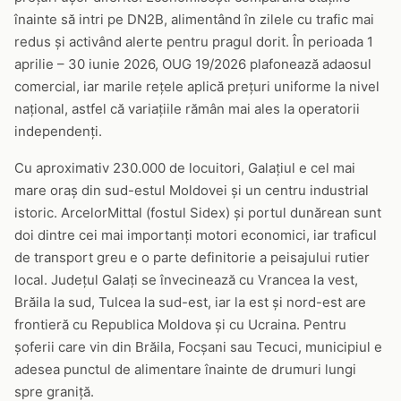
înainte să intri pe DN2B, alimentând în zilele cu trafic mai
redus și activând alerte pentru pragul dorit. În perioada 1
aprilie – 30 iunie 2026, OUG 19/2026 plafonează adaosul
comercial, iar marile rețele aplică prețuri uniforme la nivel
național, astfel că variațiile rămân mai ales la operatorii
independenți.
Cu aproximativ 230.000 de locuitori, Galațiul e cel mai
mare oraș din sud-estul Moldovei și un centru industrial
istoric. ArcelorMittal (fostul Sidex) și portul dunărean sunt
doi dintre cei mai importanți motori economici, iar traficul
de transport greu e o parte definitorie a peisajului rutier
local. Județul Galați se învecinează cu Vrancea la vest,
Brăila la sud, Tulcea la sud-est, iar la est și nord-est are
frontieră cu Republica Moldova și cu Ucraina. Pentru
șoferii care vin din Brăila, Focșani sau Tecuci, municipiul e
adesea punctul de alimentare înainte de drumuri lungi
spre graniță.