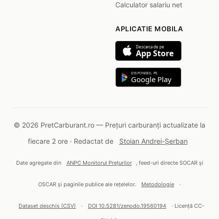
Calculator salariu net
APLICATIE MOBILA
Descarca de pe
App Store
DISPONIBIL PE
Google Play
© 2026 PretCarburant.ro — Prețuri carburanți actualizate la
fiecare 2 ore · Redactat de
Stoian Andrei-Șerban
Date agregate din
ANPC Monitorul Prețurilor
, feed-uri directe SOCAR și
OSCAR și paginile publice ale rețelelor.
Metodologie
·
Dataset deschis (CSV)
·
DOI 10.5281/zenodo.19560194
· Licență CC-