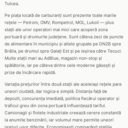
Tulcea.
Pe piața locală de carburanți sunt prezente toate marile
rețele — Petrom, OMV, Rompetrol, MOL, Lukoil — plus
stații ale unor operatori mai mici care acoperă zona
portuară și drumurile județene. Sunt câteva zeci de puncte
de alimentare în municipiu și altele grupate pe DN2B spre
Brăila, pe drumul spre Galați Est și pe ieșirea către Tecuci.
Multe stații mari au AdBlue, magazin non-stop și
spălătorie, iar pe câteva dintre cele moderne găsești și
prize de încărcare rapidă.
Variația prețurilor între două stații ale aceleiași rețele pare
uneori ciudată, dar logica e simplă. Distanța față de
depozit, concurența imediată, politica fiecărui operator și
traficul greu din zona portuară influențează tariful.
Camionagii și flotele industriale creează cerere constantă
la anumite benzinării, iar volumul mare permite uneori
prețuri ușor diferite. Economisești comparând stațiile