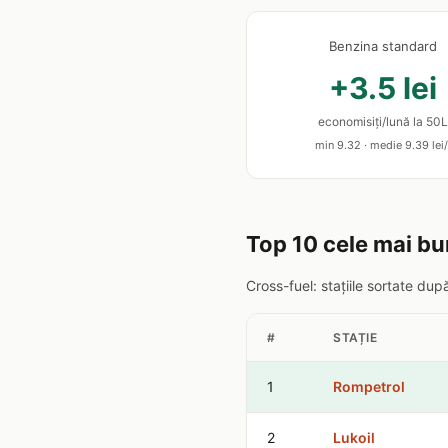
Benzina standard
+3.5 lei
economisiți/lună la 50L
min 9.32 · medie 9.39 lei/
Top 10 cele mai bun
Cross-fuel: stațiile sortate du
#
STAȚIE
1
Rompetrol
2
Lukoil