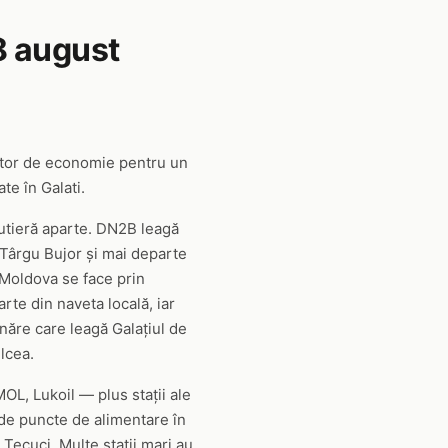
8 august
ator de economie pentru un
te în Galati.
 rutieră aparte. DN2B leagă
e Târgu Bujor și mai departe
 Moldova se face prin
rte din naveta locală, iar
năre care leagă Galațiul de
lcea.
OL, Lukoil — plus stații ale
 de puncte de alimentare în
 Tecuci. Multe stații mari au