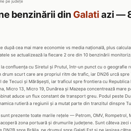
me pe județe
ine benzinării din
Galati
azi — 
ate după cea mai mare economie vs media națională, plus calcul
tele se actualizează la fiecare 2 ore din 10 benzinării monitoriza
, la confluența cu Siretul și Prutul, într-un punct cu o geografie
n drum scurt care are propriul ritm de trafic, iar DN26 urcă spr
 de Tecuci și Mărășești, iar traficul spre frontiera cu Republica
lina, Micro 13, Micro 19, Dunărea și Mazepa concentrează mare pa
binat aduce un flux constant de transport greu. Podul peste Du
amica rutieră a regiunii și a mutat parte din tranzitul dinspre Tu
i sunt prezente toate marile rețele — Petrom, OMV, Rompetrol, M
 acoperă zona portuară și drumurile județene. Sunt câteva zeci
e DN2B spre Brăila, pe drumul spre Galați Est și pe ieșirea către