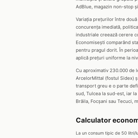
AdBlue, magazin non-stop și 
Variația prețurilor între două
concurența imediată, politica 
industriale creează cerere co
Economisești comparând stații
pentru pragul dorit. În perio
aplică prețuri uniforme la niv
Cu aproximativ 230.000 de loc
ArcelorMittal (fostul Sidex) 
transport greu e o parte defin
sud, Tulcea la sud-est, iar l
Brăila, Focșani sau Tecuci, 
Calculator econom
La un consum tipic de 50 litri/l