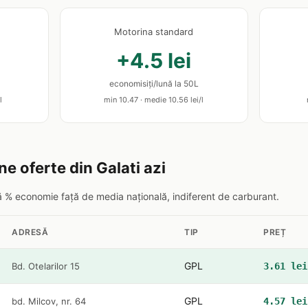
Motorina standard
+4.5 lei
economisiți/lună la 50L
l
min 10.47 · medie 10.56 lei/l
e oferte din Galati azi
pă % economie față de media națională, indiferent de carburant.
ADRESĂ
TIP
PREȚ
GPL
Bd. Otelarilor 15
3.61 lei
GPL
bd. Milcov, nr. 64
4.57 lei