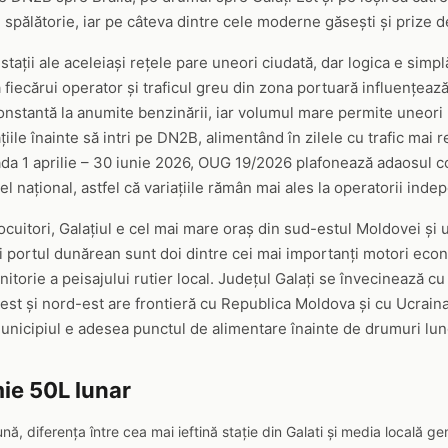
spălătorie, iar pe câteva dintre cele moderne găsești și prize d
 stații ale aceleiași rețele pare uneori ciudată, dar logica e simpl
fiecărui operator și traficul greu din zona portuară influențează 
nstantă la anumite benzinării, iar volumul mare permite uneori p
le înainte să intri pe DN2B, alimentând în zilele cu trafic mai r
ada 1 aprilie – 30 iunie 2026, OUG 19/2026 plafonează adaosul co
el național, astfel că variațiile rămân mai ales la operatorii inde
uitori, Galațiul e cel mai mare oraș din sud-estul Moldovei și un
și portul dunărean sunt doi dintre cei mai importanți motori econo
itorie a peisajului rutier local. Județul Galați se învecinează cu 
a est și nord-est are frontieră cu Republica Moldova și cu Ucraina
municipiul e adesea punctul de alimentare înainte de drumuri lun
ie 50L lunar
ună, diferența între cea mai ieftină stație din Galati și media locală 