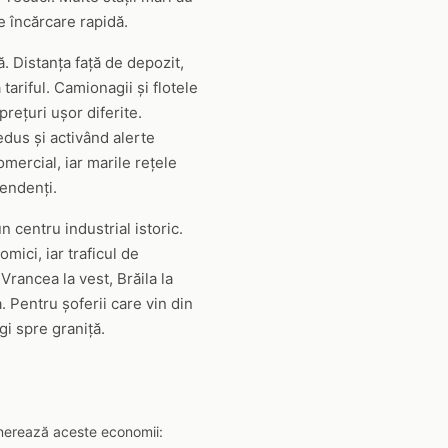
e încărcare rapidă.
ă. Distanța față de depozit,
tariful. Camionagii și flotele
rețuri ușor diferite.
edus și activând alerte
mercial, iar marile rețele
pendenți.
 centru industrial istoric.
mici, iar traficul de
Vrancea la vest, Brăila la
. Pentru șoferii care vin din
gi spre graniță.
generează aceste economii: