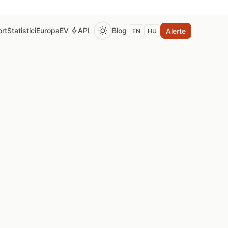
rt
Statistici
Europa
EV
API
Blog
Alerte
EN
HU