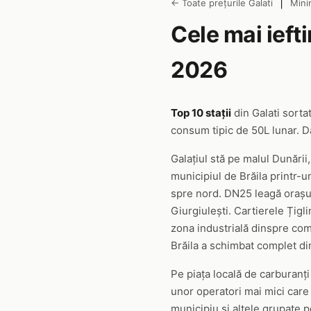
|
← Toate prețurile Galati
Mini
Cele mai ieft
2026
Top 10 stații
din Galati sort
consum tipic de 50L lunar. Da
Galațiul stă pe malul Dunării
municipiul de Brăila printr-u
spre nord. DN25 leagă orașul
Giurgiulești. Cartierele Țig
zona industrială dinspre com
Brăila a schimbat complet din
Pe piața locală de carburanț
unor operatori mai mici care
municipiu și altele grupate p