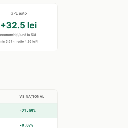
GPL auto
+32.5 lei
economisiți/lună la 50L
min 3.61 · medie 4.26 lei/l
VS NAȚIONAL
-21.69%
-0.87%