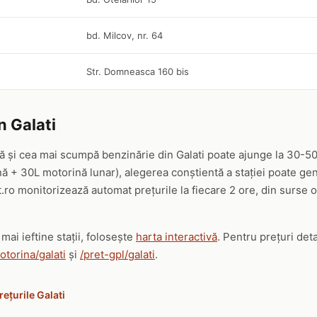
bd. Milcov, nr. 64
Str. Domneasca 160 bis
n Galati
nă și cea mai scumpă benzinărie din Galati poate ajunge la 30-50
ă + 30L motorină lunar), alegerea conștientă a stației poate ge
.ro monitorizează automat prețurile la fiecare 2 ore, din surse 
mai ieftine stații, folosește
harta interactivă
. Pentru prețuri det
otorina/galati
și
/pret-gpl/galati
.
rețurile Galati