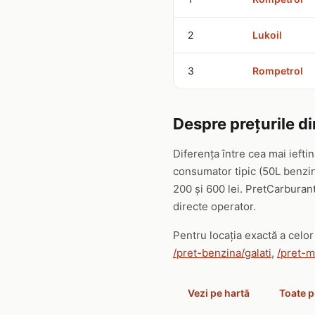
2
Lukoil
3
Rompetrol
Despre prețurile di
Diferența între cea mai iefti
consumator tipic (50L benzin
200 și 600 lei. PretCarburant
directe operator.
Pentru locația exactă a celor 
/pret-benzina/galati
,
/pret-m
Vezi pe hartă
Toate p