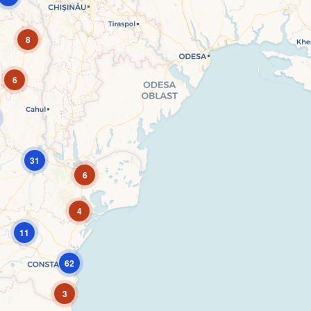
8
6
31
6
4
11
62
3