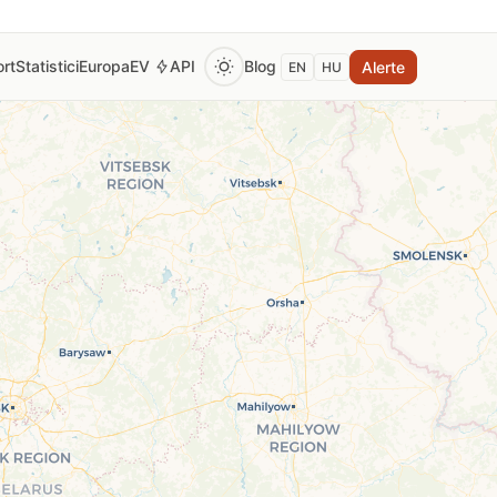
rt
Statistici
Europa
EV
API
Blog
Alerte
EN
HU
 pentru a vedea prețul curent al benzinei, motorinei și GPL.
tomat la fiecare 2 ore din surse oficiale verificate (Monito