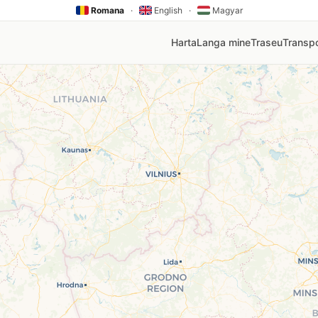
Romana
·
English
·
Magyar
Harta
Langa mine
Traseu
Transpo
V, Rompetrol, Mol, Lukoil, Socar, Oscar. Click pe orice pin
nia
mai ieftină stație din zona ta. Prețurile sunt actualizate au