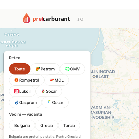
Harta cu toate cele 1673 benzinării din România: Petrom, OM
Harta benzinăriilor din Româ
Filtrează după tip de carburant sau rețea pentru a găsi cea 
+
Retea
−
Toate
Petrom
OMV
Rompetrol
MOL
Lukoil
Socar
Gazprom
Oscar
Vecini — vacanta
Bulgaria
Grecia
Turcia
Bulgaria are preturi pe statie. Pentru Grecia si