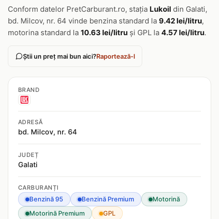
Conform datelor PretCarburant.ro, stația
Lukoil
din Galati,
bd. Milcov, nr. 64 vinde benzina standard la
9.42 lei/litru
,
motorina standard la
10.63 lei/litru
și GPL la
4.57 lei/litru
.
Știi un preț mai bun aici?
Raportează-l
BRAND
ADRESĂ
bd. Milcov, nr. 64
JUDEȚ
Galati
CARBURANȚI
Benzină 95
Benzină Premium
Motorină
Motorină Premium
GPL