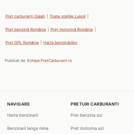
Preț carburanți Galati
|
Toate stațiile Lukoil
|
Preț benzină România
|
Preț motorină România
|
Preț GPL România
|
Harta benzinăriilor
Publicat de
Echipa PretCarburant.ro
NAVIGARE
PRETURI CARBURANTI
Harta benzinarii
Pret benzina azi
Benzinarii langa mine
Pret motorina azi