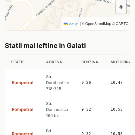
|
© OpenStreetMap © CARTO
Leaflet
Statii mai ieftine in Galati
STATIE
ADRESA
BENZINA
MOTORINA
Str.
Rompetrol
Dorobantilor
9.26
10.47
718-728
Str.
Rompetrol
Domneasca
9.32
10.53
160 bis
Bd.
Rompetrol
9.32
10.53