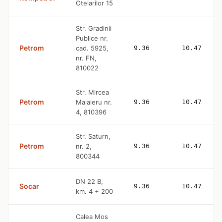
Otelarilor 15
Str. Gradinii
Publice nr.
Petrom
cad. 5925,
9.36
10.47
nr. FN,
810022
Str. Mircea
Petrom
Malaieru nr.
9.36
10.47
4, 810396
Str. Saturn,
Petrom
nr. 2,
9.36
10.47
800344
DN 22 B,
Socar
9.36
10.47
km. 4 + 200
Calea Mos