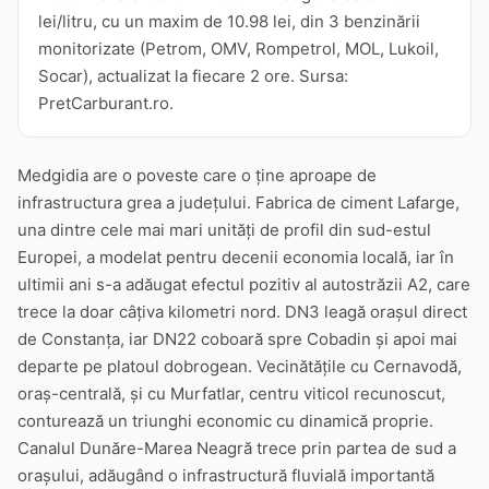
lei/litru, cu un maxim de 10.98 lei, din 3 benzinării
monitorizate (Petrom, OMV, Rompetrol, MOL, Lukoil,
Socar), actualizat la fiecare 2 ore. Sursa:
PretCarburant.ro.
Medgidia are o poveste care o ține aproape de
infrastructura grea a județului. Fabrica de ciment Lafarge,
una dintre cele mai mari unități de profil din sud-estul
Europei, a modelat pentru decenii economia locală, iar în
ultimii ani s-a adăugat efectul pozitiv al autostrăzii A2, care
trece la doar câțiva kilometri nord. DN3 leagă orașul direct
de Constanța, iar DN22 coboară spre Cobadin și apoi mai
departe pe platoul dobrogean. Vecinătățile cu Cernavodă,
oraș-centrală, și cu Murfatlar, centru viticol recunoscut,
conturează un triunghi economic cu dinamică proprie.
Canalul Dunăre-Marea Neagră trece prin partea de sud a
orașului, adăugând o infrastructură fluvială importantă