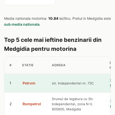
Media nationala motorina:
10.84
lei/litru. Pretul in Medgidia este
sub media nationala
.
Top 5 cele mai ieftine benzinarii din
Medgidia pentru motorina
PR
#
STATIE
ADRESA
MO
10
1
Petrom
str. Independentei nr. 73C
le
Drumul de legatura cu Str.
10
2
Rompetrol
Independentei, zona N-V,
le
905600, Medgidia