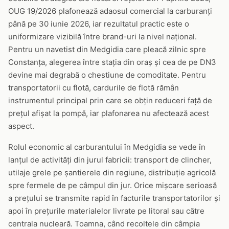
OUG 19/2026 plafonează adaosul comercial la carburanți
până pe 30 iunie 2026, iar rezultatul practic este o
uniformizare vizibilă între brand-uri la nivel național.
Pentru un navetist din Medgidia care pleacă zilnic spre
Constanța, alegerea între stația din oraș și cea de pe DN3
devine mai degrabă o chestiune de comoditate. Pentru
transportatorii cu flotă, cardurile de flotă rămân
instrumentul principal prin care se obțin reduceri față de
prețul afișat la pompă, iar plafonarea nu afectează acest
aspect.
Rolul economic al carburantului în Medgidia se vede în
lanțul de activități din jurul fabricii: transport de clincher,
utilaje grele pe șantierele din regiune, distribuție agricolă
spre fermele de pe câmpul din jur. Orice mișcare serioasă
a prețului se transmite rapid în facturile transportatorilor și
apoi în prețurile materialelor livrate pe litoral sau către
centrala nucleară. Toamna, când recoltele din câmpia