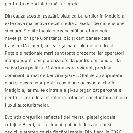
pentru transportul de mărfuri grele.
Din cauza acestei așezări, piața carburanților în Medgidia
este ceva mai activă decât media orașelor de dimensiune
similară. Stațiile locale servesc atât autoturismele
navetiștilor spre Constanța, cât și camioanele care
transportă ciment, cereale și materiale de construcții.
Rețelele naționale mari sunt toate prezente, iar operatori
independenți completează oferta pentru cei sensibili la
câțiva bani pe litru. Motorina este, evident, produsul
dominant, urmat de benzină și GPL. Stațiile cu suprafețe
mari și acces ușor pentru camioane au avantaj clar în
Medgidia, iar multe dintre ele și-au organizat peroanele
pentru a permite alimentarea autocamioanelor fără a bloca
fluxul autoturismelor.
Evoluția prețurilor reflectă fidel mersul pieței globale:
cotațiile Brent, cursul leului, politicile fiscale, dar și
deciziile strategice ale fiecărei rețele. Din 1 aprilie 2026,