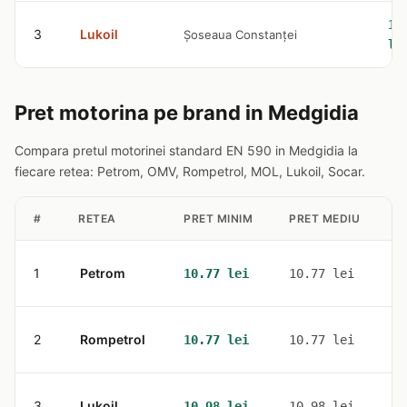
10
3
Lukoil
Șoseaua Constanței
le
Pret motorina pe brand in Medgidia
Compara pretul motorinei standard EN 590 in Medgidia la
fiecare retea: Petrom, OMV, Rompetrol, MOL, Lukoil, Socar.
#
RETEA
PRET MINIM
PRET MEDIU
S
1
Petrom
1
10.77 lei
10.77 lei
2
Rompetrol
1
10.77 lei
10.77 lei
3
Lukoil
1
10.98 lei
10.98 lei