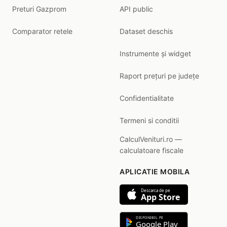
Preturi Gazprom
API public
Comparator retele
Dataset deschis
Instrumente și widget
Raport prețuri pe județe
Confidentialitate
Termeni si conditii
CalculVenituri.ro —
calculatoare fiscale
APLICATIE MOBILA
Descarca de pe
App Store
DISPONIBIL PE
Google Play