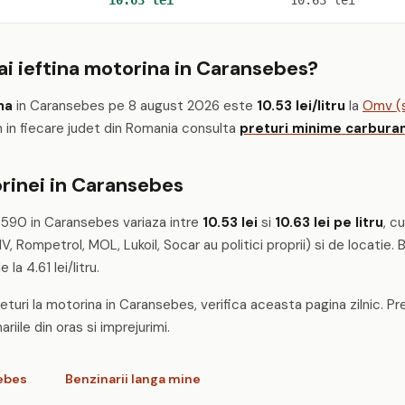
10.63 lei
10.63 lei
i ieftina motorina in Caransebes?
na
in Caransebes pe 8 august 2026 este
10.53 lei/litru
la
Omv (st
m in fiecare judet din Romania consulta
preturi minime carburan
rinei in Caransebes
 590 in Caransebes variaza intre
10.53 lei
si
10.63 lei pe litru
, c
 Rompetrol, MOL, Lukoil, Socar au politici proprii) si de locatie
e la 4.61 lei/litru.
eturi la motorina in Caransebes, verifica aceasta pagina zilnic. Pre
riile din oras si imprejurimi.
sebes
Benzinarii langa mine