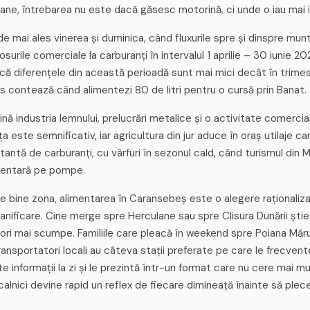
ne, întrebarea nu este dacă găsesc motorină, ci unde o iau mai ie
vede mai ales vinerea și duminica, când fluxurile spre și dinspre 
urile comerciale la carburanți în intervalul 1 aprilie – 30 iunie 2
fel că diferențele din această perioadă sunt mai mici decât în trimes
us contează când alimentezi 80 de litri pentru o cursă prin Banat.
industria lemnului, prelucrări metalice și o activitate comercial
a este semnificativ, iar agricultura din jur aduce în oraș utilaje c
ntă de carburanți, cu vârfuri în sezonul cald, când turismul din M
mentară pe pompe.
 bine zona, alimentarea în Caransebeș este o alegere raționalizat
planificare. Cine merge spre Herculane sau spre Clisura Dunării știe
neori mai scumpe. Familiile care pleacă în weekend spre Poiana Măru
ii transportatori locali au câteva stații preferate pe care le frecve
 informații la zi și le prezintă într-un format care nu cere mai mu
calnici devine rapid un reflex de fiecare dimineață înainte să plec