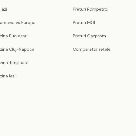
 azi
Preturi Rompetrol
Romania vs Europa
Preturi MOL
zina Bucuresti
Preturi Gazprom
nzina Cluj-Napoca
Comparator retele
zina Timisoara
zina Iasi