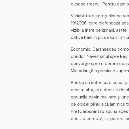
cunosc traseul. Pentru camioa
Variabilitatea prețurilor se 
19/2026, care plafonează adaos
vizibilă între benzinării, ast
câțiva bani în plus sau în min
Economic, Caransebeș combină 
coridor. Navetismul spre Reșiț
converge spre o cerere consta
Mic adaugă o presiune supli
Pentru un șofer care cunoaște
oricare alta, ci o decizie de 
opțiunile devin mai rare și u
de obicei plinul aici, iar mic
PretCarburant.ro adună aceste
decizie corectă, iar pentru lo