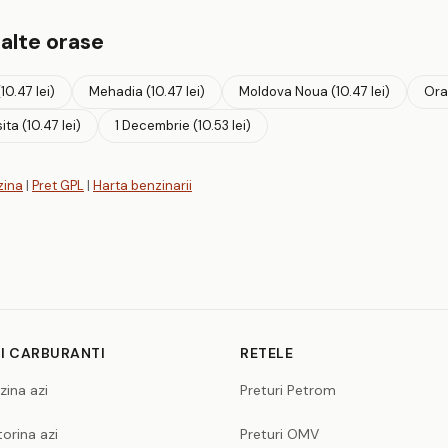
 alte orase
10.47 lei)
Mehadia (10.47 lei)
Moldova Noua (10.47 lei)
Orav
ita (10.47 lei)
1 Decembrie (10.53 lei)
zina
|
Pret GPL
|
Harta benzinarii
I CARBURANTI
RETELE
zina azi
Preturi Petrom
orina azi
Preturi OMV