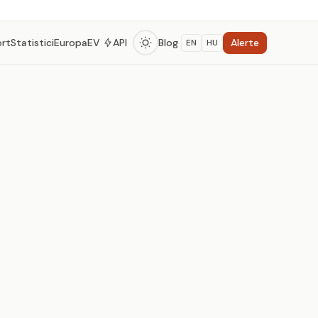
Alerte
ort
Statistici
Europa
EV
API
Blog
EN
HU