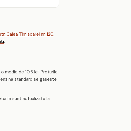
1
r. Calea Timisoarei nr. 12C,
ti
.
u o medie de 10.6 lei. Preturile
. Benzina standard se gaseste
turile sunt actualizate la