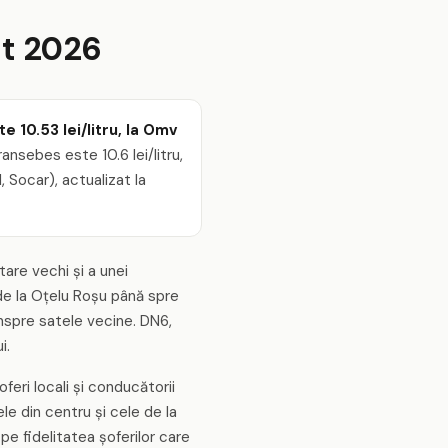
st 2026
 10.53 lei/litru, la Omv
nsebes este 10.6 lei/litru,
 Socar), actualizat la
are vechi și a unei
 de la Oțelu Roșu până spre
inspre satele vecine. DN6,
i.
eri locali și conducătorii
ele din centru și cele de la
pe fidelitatea șoferilor care