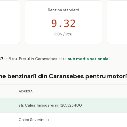
Benzina standard
9.32
RON / litru
57
lei/litru. Pretul in Caransebes este
sub media nationala
.
ine benzinarii din Caransebes pentru motor
ADRESA
str. Calea Timisoarei nr. 12C, 325400
Calea Severinului