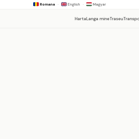
Romana
·
English
·
Magyar
Harta
Langa mine
Traseu
Transp