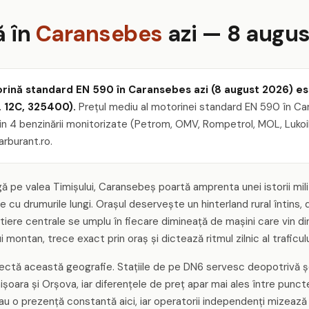
ă în
Caransebes
azi — 8 augu
rină standard EN 590 în Caransebes azi (8 august 2026) este
r. 12C, 325400).
Prețul mediu al motorinei standard EN 590 în Cara
in 4 benzinării monitorizate (Petrom, OMV, Rompetrol, MOL, Lukoil,
arburant.ro.
ă pe valea Timișului, Caransebeș poartă amprenta unei istorii milit
 cu drumurile lungi. Orașul deservește un hinterland rural întins,
tiere centrale se umplu în fiecare dimineață de mașini care vin d
 montan, trece exact prin oraș și dictează ritmul zilnic al traficulu
flectă această geografie. Stațiile de pe DN6 servesc deopotrivă șof
mișoara și Orșova, iar diferențele de preț apar mai ales între punct
ri au o prezență constantă aici, iar operatorii independenți mizează 