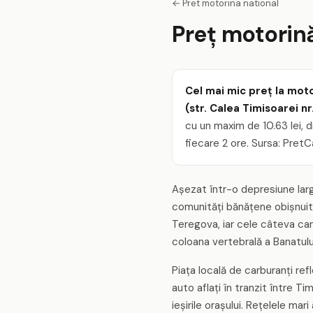
← Pret motorina national
Preț motorin
Cel mai mic preț la moto
(str. Calea Timisoarei n
cu un maxim de 10.63 lei, d
fiecare 2 ore. Sursa: PretC
Așezat într-o depresiune larg
comunități bănățene obișnuite
Teregova, iar cele câteva car
coloana vertebrală a Banatului
Piața locală de carburanți re
auto aflați în tranzit între Ti
ieșirile orașului. Rețelele ma