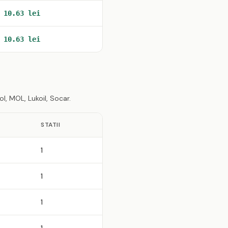
10.63 lei
10.63 lei
, MOL, Lukoil, Socar.
STATII
1
1
1