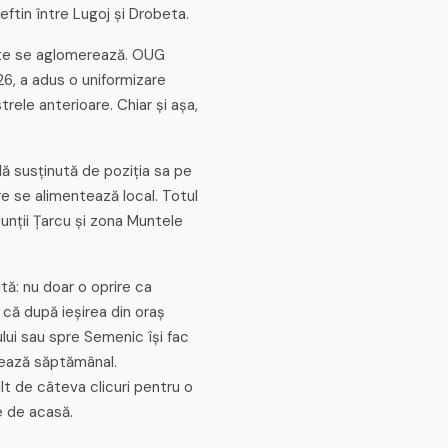
ftin între Lugoj și Drobeta.
munte se aglomerează. OUG
026, a adus o uniformizare
trele anterioare. Chiar și așa,
ă susținută de poziția sa pe
are se alimentează local. Totul
unții Țarcu și zona Muntele
ă: nu doar o oprire ca
 că după ieșirea din oraș
lui sau spre Semenic își fac
ntează săptămânal.
lt de câteva clicuri pentru o
e de acasă.