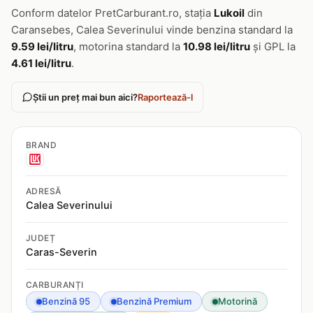
Conform datelor PretCarburant.ro, stația
Lukoil
din
Caransebes, Calea Severinului vinde benzina standard la
9.59 lei/litru
, motorina standard la
10.98 lei/litru
și GPL la
4.61 lei/litru
.
Știi un preț mai bun aici?
Raportează-l
BRAND
ADRESĂ
Calea Severinului
JUDEȚ
Caras-Severin
CARBURANȚI
Benzină 95
Benzină Premium
Motorină