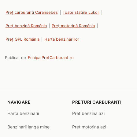
Preț carburanți Caransebes
|
Toate stațiile Lukoil
|
Preț benzină România
|
Preț motorină România
|
Preț GPL România
|
Harta benzinăriilor
Publicat de
Echipa PretCarburant.ro
NAVIGARE
PRETURI CARBURANTI
Harta benzinarii
Pret benzina azi
Benzinarii langa mine
Pret motorina azi