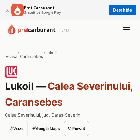
Pret Carburant
×
Deschide
Gratuit pe Google Play
›
›
Lukoil
Acasa
Caransebes
Lukoil —
Calea Severinului,
Caransebes
Calea Severinului, jud. Caras-Severin
Waze
Google Maps
Favorit