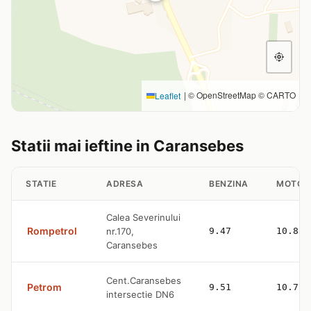
|
© OpenStreetMap © CARTO
Leaflet
Statii mai ieftine in Caransebes
STATIE
ADRESA
BENZINA
MOTOR
Calea Severinului
Rompetrol
nr.170,
9.47
10.83
Caransebes
Cent.Caransebes
Petrom
9.51
10.77
intersectie DN6