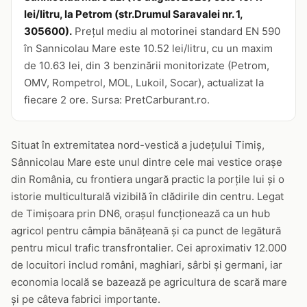
lei/litru, la Petrom (str.Drumul Saravalei nr. 1,
305600).
Prețul mediu al motorinei standard EN 590
în Sannicolau Mare este 10.52 lei/litru, cu un maxim
de 10.63 lei, din 3 benzinării monitorizate (Petrom,
OMV, Rompetrol, MOL, Lukoil, Socar), actualizat la
fiecare 2 ore. Sursa: PretCarburant.ro.
Situat în extremitatea nord-vestică a județului Timiș,
Sânnicolau Mare este unul dintre cele mai vestice orașe
din România, cu frontiera ungară practic la porțile lui și o
istorie multiculturală vizibilă în clădirile din centru. Legat
de Timișoara prin DN6, orașul funcționează ca un hub
agricol pentru câmpia bănățeană și ca punct de legătură
pentru micul trafic transfrontalier. Cei aproximativ 12.000
de locuitori includ români, maghiari, sârbi și germani, iar
economia locală se bazează pe agricultura de scară mare
și pe câteva fabrici importante.