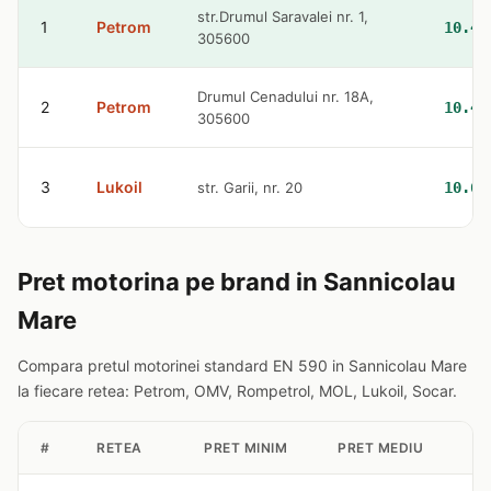
str.Drumul Saravalei nr. 1,
1
Petrom
10.47
305600
Drumul Cenadului nr. 18A,
2
Petrom
10.47
305600
3
Lukoil
str. Garii, nr. 20
10.63
Pret motorina pe brand in Sannicolau
Mare
Compara pretul motorinei standard EN 590 in Sannicolau Mare
la fiecare retea: Petrom, OMV, Rompetrol, MOL, Lukoil, Socar.
#
RETEA
PRET MINIM
PRET MEDIU
ST