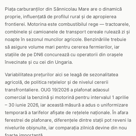
Piața carburanților din Sânnicolau Mare are o dinamică
proprie, influențată de profilul rural și de apropierea
frontierei. Motorina este combustibilul rege — tractoarele,
combinele și camioanele de transport cereale rulează zi și
noapte în sezonul muncilor agricole. Benzinăriile trebuie
să asigure volume mari pentru cererea fermierilor, iar
stațiile de pe DN6 concurează cu operatorii din orașele
învecinate și cu cei din Ungaria.
Variabilitatea prețurilor aici se leagă de sezonalitatea
agricolă, de politica rețelelor și de nivelul cererii
transfrontaliere. OUG 19/2026 a plafonat adaosul
comercial la benzină și motorină pentru intervalul 1 aprilie
– 30 iunie 2026, iar această măsură a adus o uniformizare
temporară a tarifelor afișate de rețelele naționale. În afara
ferestrei de plafonare, diferențele dintre stații pot reveni la
nivelurile obișnuite, iar comparația zilnică devine din nou
foarte importantă.