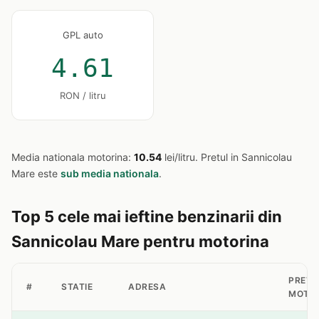
GPL auto
4.61
RON / litru
Media nationala motorina:
10.54
lei/litru. Pretul in Sannicolau
Mare este
sub media nationala
.
Top 5 cele mai ieftine benzinarii din
Sannicolau Mare pentru motorina
PRET
#
STATIE
ADRESA
MOTO