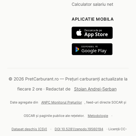
Calculator salariu net
APLICATIE MOBILA
Descarca de pe
App Store
DISPONIBIL PE
Google Play
© 2026 PretCarburant.ro — Prețuri carburanți actualizate la
fiecare 2 ore · Redactat de
Stoian Andrei-Șerban
Date agregate din
ANPC Monitorul Prețurilor
, feed-uri directe SOCAR și
OSCAR și paginile publice ale rețelelor.
Metodologie
·
Dataset deschis (CSV)
·
DOI 10.5281/zenodo.19560194
· Licență CC-