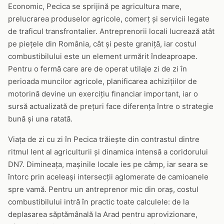
Economic, Pecica se sprijină pe agricultura mare,
prelucrarea produselor agricole, comerț și servicii legate
de traficul transfrontalier. Antreprenorii locali lucrează atât
pe piețele din România, cât și peste graniță, iar costul
combustibilului este un element urmărit îndeaproape.
Pentru o fermă care are de operat utilaje zi de zi în
perioada muncilor agricole, planificarea achizițiilor de
motorină devine un exercițiu financiar important, iar o
sursă actualizată de prețuri face diferența între o strategie
bună și una ratată.
Viața de zi cu zi în Pecica trăiește din contrastul dintre
ritmul lent al agriculturii și dinamica intensă a coridorului
DN7. Dimineața, mașinile locale ies pe câmp, iar seara se
întorc prin aceleași intersecții aglomerate de camioanele
spre vamă. Pentru un antreprenor mic din oraș, costul
combustibilului intră în practic toate calculele: de la
deplasarea săptămânală la Arad pentru aprovizionare,