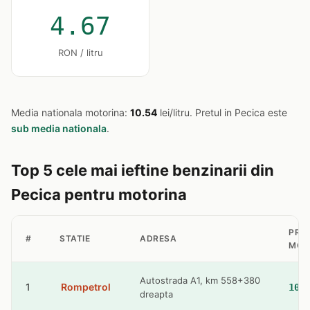
4.67
RON / litru
Media nationala motorina:
10.54
lei/litru. Pretul in Pecica este
sub media nationala
.
Top 5 cele mai ieftine benzinarii din
Pecica pentru motorina
PRE
#
STATIE
ADRESA
MOT
Autostrada A1, km 558+380
1
Rompetrol
10.
dreapta