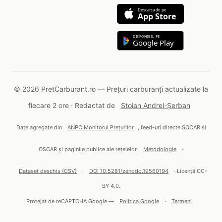
Descarca de pe
App Store
DISPONIBIL PE
Google Play
© 2026 PretCarburant.ro — Prețuri carburanți actualizate la
fiecare 2 ore · Redactat de
Stoian Andrei-Șerban
Date agregate din
ANPC Monitorul Prețurilor
, feed-uri directe SOCAR și
OSCAR și paginile publice ale rețelelor.
Metodologie
·
Dataset deschis (CSV)
·
DOI 10.5281/zenodo.19560194
· Licență CC-
BY 4.0.
Protejat de reCAPTCHA Google —
Politica Google
·
Termeni