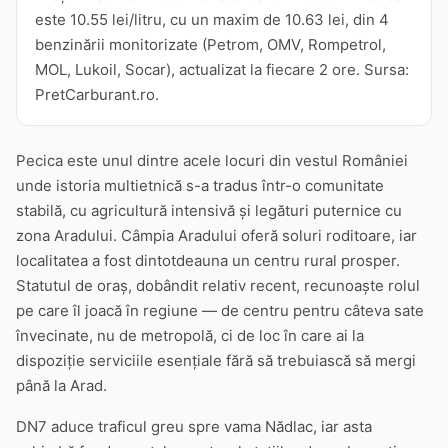
este 10.55 lei/litru, cu un maxim de 10.63 lei, din 4
benzinării monitorizate (Petrom, OMV, Rompetrol,
MOL, Lukoil, Socar), actualizat la fiecare 2 ore. Sursa:
PretCarburant.ro.
Pecica este unul dintre acele locuri din vestul României
unde istoria multietnică s-a tradus într-o comunitate
stabilă, cu agricultură intensivă și legături puternice cu
zona Aradului. Câmpia Aradului oferă soluri roditoare, iar
localitatea a fost dintotdeauna un centru rural prosper.
Statutul de oraș, dobândit relativ recent, recunoaște rolul
pe care îl joacă în regiune — de centru pentru câteva sate
învecinate, nu de metropolă, ci de loc în care ai la
dispoziție serviciile esențiale fără să trebuiască să mergi
până la Arad.
DN7 aduce traficul greu spre vama Nădlac, iar asta