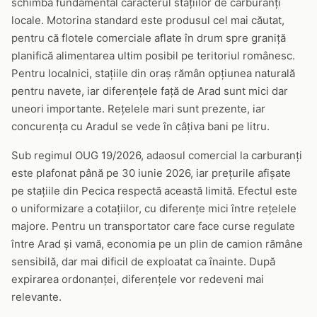
schimbă fundamental caracterul stațiilor de carburanți
locale. Motorina standard este produsul cel mai căutat,
pentru că flotele comerciale aflate în drum spre graniță
planifică alimentarea ultim posibil pe teritoriul românesc.
Pentru localnici, stațiile din oraș rămân opțiunea naturală
pentru navete, iar diferențele față de Arad sunt mici dar
uneori importante. Rețelele mari sunt prezente, iar
concurența cu Aradul se vede în câțiva bani pe litru.
Sub regimul OUG 19/2026, adaosul comercial la carburanți
este plafonat până pe 30 iunie 2026, iar prețurile afișate
pe stațiile din Pecica respectă această limită. Efectul este
o uniformizare a cotațiilor, cu diferențe mici între rețelele
majore. Pentru un transportator care face curse regulate
între Arad și vamă, economia pe un plin de camion rămâne
sensibilă, dar mai dificil de exploatat ca înainte. După
expirarea ordonanței, diferențele vor redeveni mai
relevante.