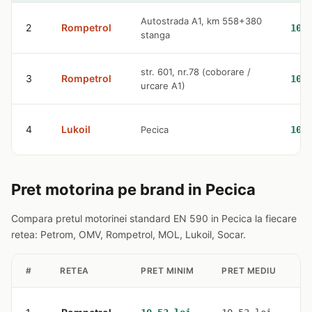
Autostrada A1, km 558+380
2
Rompetrol
10.
stanga
str. 601, nr.78 (coborare /
3
Rompetrol
10.
urcare A1)
4
Lukoil
Pecica
10.
Pret motorina pe brand in Pecica
Compara pretul motorinei standard EN 590 in Pecica la fiecare
retea: Petrom, OMV, Rompetrol, MOL, Lukoil, Socar.
#
RETEA
PRET MINIM
PRET MEDIU
S