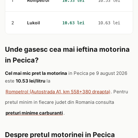
1
Rompetrol
3
10.53 lei
10.53 lei
2
Lukoil
1
10.63 lei
10.63 lei
Unde gasesc cea mai ieftina motorina
in Pecica?
Cel mai mic pret la motorina
in Pecica pe 9 august 2026
este
10.53 lei/litru
la
Rompetrol (Autostrada A1, km 558+380 dreapta)
. Pentru
pretul minim in fiecare judet din Romania consulta
preturi minime carburanti
.
Despre pretul motorinei in Pecica