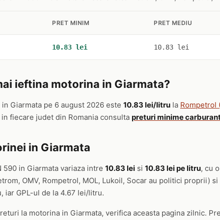
PRET MINIM
PRET MEDIU
10.83 lei
10.83 lei
i ieftina motorina in Giarmata?
in Giarmata pe 6 august 2026 este
10.83 lei/litru
la
Rompetrol 
 in fiecare judet din Romania consulta
preturi minime carburant
rinei in Giarmata
 590 in Giarmata variaza intre
10.83 lei
si
10.83 lei pe litru
, cu 
etrom, OMV, Rompetrol, MOL, Lukoil, Socar au politici proprii) si
, iar GPL-ul de la 4.67 lei/litru.
eturi la motorina in Giarmata, verifica aceasta pagina zilnic. Pre