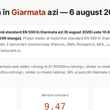
 în
Giarmata
azi — 6 august 
ină standard EN 590 în Giarmata azi (6 august 2026) este 10.83 
596 stanga).
Prețul mediu al motorinei standard EN 590 în Giarma
din 2 benzinării monitorizate (Petrom, OMV, Rompetrol, MOL, Luko
Carburant.ro.
iarmata este astăzi <strong>9.47 RON/litru</strong>, similar cu medi
itru</strong>, similar cu nivelul național. GPL-ul auto din Giarmata
Benzina standard
9.47