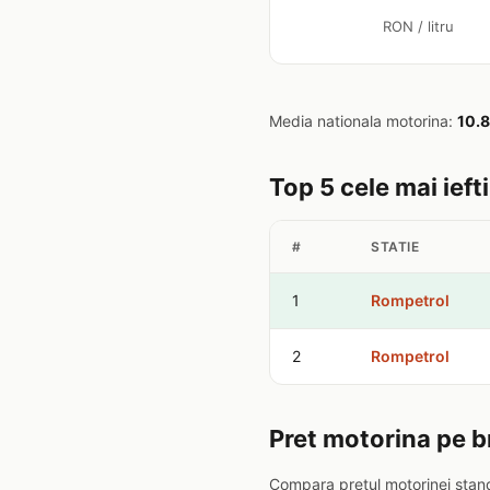
RON / litru
Media nationala motorina:
10.
Top 5 cele mai ief
#
STATIE
1
Rompetrol
2
Rompetrol
Pret motorina pe b
Compara pretul motorinei stand