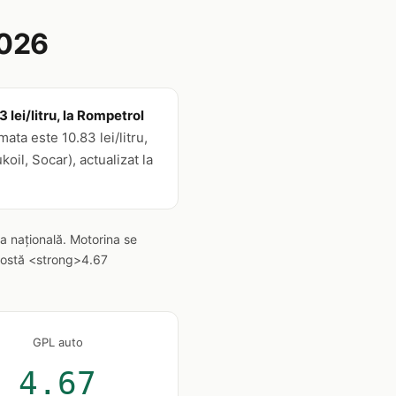
2026
lei/litru, la Rompetrol
ta este 10.83 lei/litru,
il, Socar), actualizat la
a națională. Motorina se
 costă <strong>4.67
GPL auto
4.67