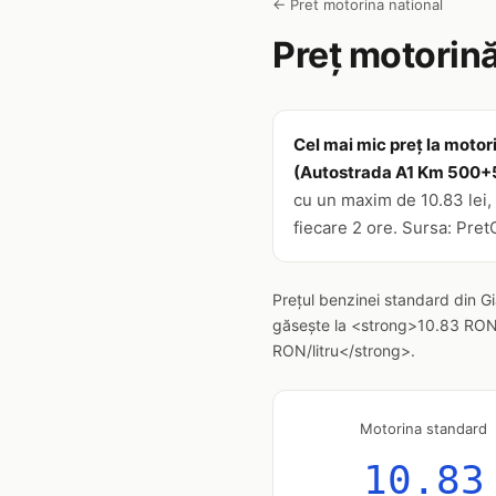
← Pret motorina national
Preț motorină
Cel mai mic preț la motor
(Autostrada A1 Km 500+
cu un maxim de 10.83 lei, 
fiecare 2 ore. Sursa: Pret
Prețul benzinei standard din G
găsește la <strong>10.83 RON/l
RON/litru</strong>.
Motorina standard
10.83