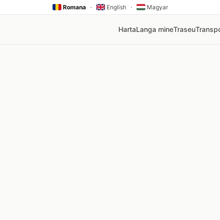
Romana
·
English
·
Magyar
Harta
Langa mine
Traseu
Transpo