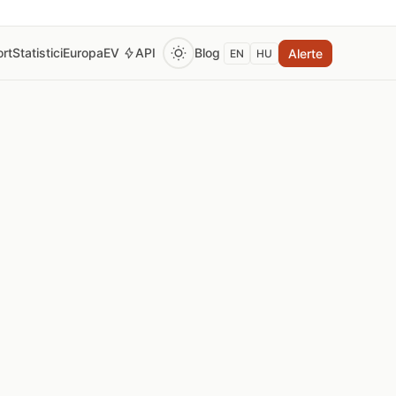
rt
Statistici
Europa
EV
API
Blog
Alerte
EN
HU