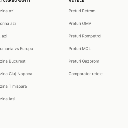
I CARBURANTI
RETELE
zina azi
Preturi Petrom
orina azi
Preturi OMV
 azi
Preturi Rompetrol
Romania vs Europa
Preturi MOL
zina Bucuresti
Preturi Gazprom
nzina Cluj-Napoca
Comparator retele
zina Timisoara
zina Iasi