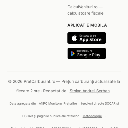
CalculVenituri.ro —
calculatoare fiscale
APLICATIE MOBILA
Descarca de pe
App Store
DISPONIBIL PE
Google Play
© 2026 PretCarburant.ro — Prețuri carburanți actualizate la
fiecare 2 ore · Redactat de
Stoian Andrei-Șerban
Date agregate din
ANPC Monitorul Prețurilor
, feed-uri directe SOCAR și
OSCAR și paginile publice ale rețelelor.
Metodologie
·