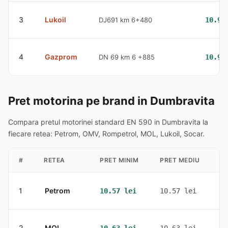
3
Lukoil
DJ691 km 6+480
10.98
4
Gazprom
DN 69 km 6 +885
10.98
Pret motorina pe brand in Dumbravita
Compara pretul motorinei standard EN 590 in Dumbravita la
fiecare retea: Petrom, OMV, Rompetrol, MOL, Lukoil, Socar.
#
RETEA
PRET MINIM
PRET MEDIU
ST
1
Petrom
1
10.57 lei
10.57 lei
2
MOL
1