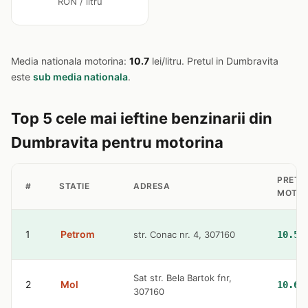
RON / litru
Media nationala motorina:
10.7
lei/litru. Pretul in Dumbravita
este
sub media nationala
.
Top 5 cele mai ieftine benzinarii din
Dumbravita pentru motorina
PRET
#
STATIE
ADRESA
MOTOR
1
Petrom
str. Conac nr. 4, 307160
10.57
Sat str. Bela Bartok fnr,
2
Mol
10.63
307160