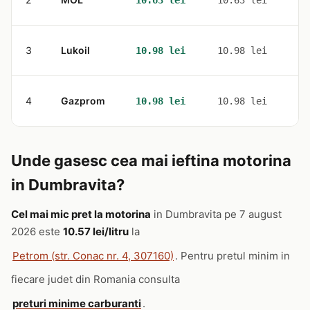
10.63 lei
10.63 lei
3
Lukoil
1
10.98 lei
10.98 lei
4
Gazprom
1
10.98 lei
10.98 lei
Unde gasesc cea mai ieftina motorina
in Dumbravita?
Cel mai mic pret la motorina
in Dumbravita pe 7 august
2026 este
10.57 lei/litru
la
Petrom (str. Conac nr. 4, 307160)
. Pentru pretul minim in
fiecare judet din Romania consulta
preturi minime carburanti
.