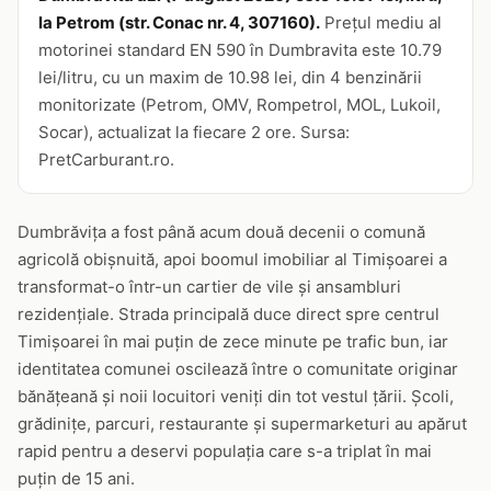
la Petrom (str. Conac nr. 4, 307160).
Prețul mediu al
motorinei standard EN 590 în Dumbravita este 10.79
lei/litru, cu un maxim de 10.98 lei, din 4 benzinării
monitorizate (Petrom, OMV, Rompetrol, MOL, Lukoil,
Socar), actualizat la fiecare 2 ore. Sursa:
PretCarburant.ro.
Dumbrăvița a fost până acum două decenii o comună
agricolă obișnuită, apoi boomul imobiliar al Timișoarei a
transformat-o într-un cartier de vile și ansambluri
rezidențiale. Strada principală duce direct spre centrul
Timișoarei în mai puțin de zece minute pe trafic bun, iar
identitatea comunei oscilează între o comunitate originar
bănățeană și noii locuitori veniți din tot vestul țării. Școli,
grădinițe, parcuri, restaurante și supermarketuri au apărut
rapid pentru a deservi populația care s-a triplat în mai
puțin de 15 ani.