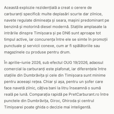
Această explozie rezidențială a creat o cerere de
carburanți specifică: multe deplasări scurte dar zilnice,
navete regulate dimineața și seara, mașini predominant pe
benzină și motorină diesel modernă. Stațiile amplasate la
intrările dinspre Timișoara și pe DN6 sunt aproape tot
timpul active, iar concurența între ele se simte în promoții
punctuale și servicii conexe, cum ar fi spălătoriile sau
magazinele cu produse pentru drum.
În aprilie–iunie 2026, sub efectul OUG 19/2026, adaosul
comercial la carburanți este plafonat, iar diferențele între
stațiile din Dumbrăvița și cele din Timișoara sunt minime
pentru aceeași rețea. Chiar și așa, pentru un șofer care
face navetă zilnic, câțiva bani la litru înseamnă o sumă
reală pe lună. Comparația rapidă pe PretCarburant.ro între
punctele din Dumbrăvița, Giroc, Ghiroda și centrul
Timișoarei poate ghida o decizie mai inteligentă.