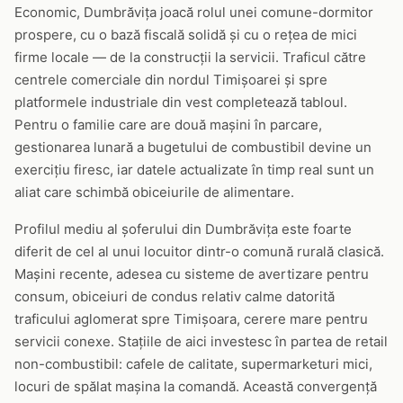
Economic, Dumbrăvița joacă rolul unei comune-dormitor
prospere, cu o bază fiscală solidă și cu o rețea de mici
firme locale — de la construcții la servicii. Traficul către
centrele comerciale din nordul Timișoarei și spre
platformele industriale din vest completează tabloul.
Pentru o familie care are două mașini în parcare,
gestionarea lunară a bugetului de combustibil devine un
exercițiu firesc, iar datele actualizate în timp real sunt un
aliat care schimbă obiceiurile de alimentare.
Profilul mediu al șoferului din Dumbrăvița este foarte
diferit de cel al unui locuitor dintr-o comună rurală clasică.
Mașini recente, adesea cu sisteme de avertizare pentru
consum, obiceiuri de condus relativ calme datorită
traficului aglomerat spre Timișoara, cerere mare pentru
servicii conexe. Stațiile de aici investesc în partea de retail
non-combustibil: cafele de calitate, supermarketuri mici,
locuri de spălat mașina la comandă. Această convergență