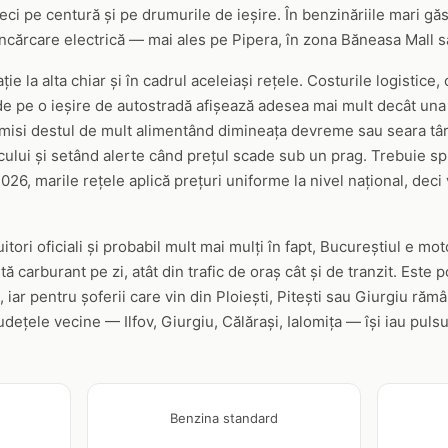
zeci pe centură și pe drumurile de ieșire. În benzinăriile mari găs
ncărcare electrică — mai ales pe Pipera, în zona Băneasa Mall sau
ație la alta chiar și în cadrul aceleiași rețele. Costurile logistice,
 de pe o ieșire de autostradă afișează adesea mai mult decât una 
misi destul de mult alimentând dimineața devreme sau seara târ
ocului și setând alerte când prețul scade sub un prag. Trebuie spu
26, marile rețele aplică prețuri uniforme la nivel național, deci 
itori oficiali și probabil mult mai mulți în fapt, Bucureștiul e m
carburant pe zi, atât din trafic de oraș cât și de tranzit. Este po
al, iar pentru șoferii care vin din Ploiești, Pitești sau Giurgiu răm
udețele vecine — Ilfov, Giurgiu, Călărași, Ialomița — își iau puls
Benzina standard