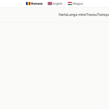
Romana
·
English
·
Magyar
Harta
Langa mine
Traseu
Transpo