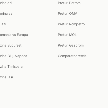
zina azi
Preturi Petrom
orina azi
Preturi OMV
 azi
Preturi Rompetrol
Romania vs Europa
Preturi MOL
zina Bucuresti
Preturi Gazprom
nzina Cluj-Napoca
Comparator retele
zina Timisoara
zina Iasi