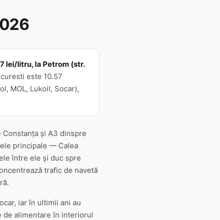
2026
ei/litru, la Petrom (str.
curesti este 10.57
ol, MOL, Lukoil, Socar),
re Constanța și A3 dinspre
eele principale — Calea
ele între ele și duc spre
concentrează trafic de navetă
ră.
ar, iar în ultimii ani au
 de alimentare în interiorul