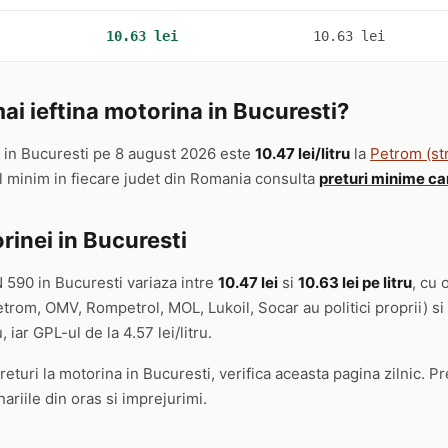
10.63 lei
10.63 lei
i ieftina motorina in Bucuresti?
in Bucuresti pe 8 august 2026 este
10.47 lei/litru
la
Petrom (str
ul minim in fiecare judet din Romania consulta
preturi minime ca
rinei in Bucuresti
 590 in Bucuresti variaza intre
10.47 lei
si
10.63 lei pe litru
, cu 
etrom, OMV, Rompetrol, MOL, Lukoil, Socar au politici proprii) si
, iar GPL-ul de la 4.57 lei/litru.
eturi la motorina in Bucuresti, verifica aceasta pagina zilnic. Pre
ariile din oras si imprejurimi.