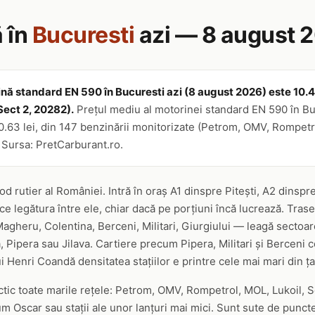
 în
Bucuresti
azi — 8 august 
nă standard EN 590 în Bucuresti azi (8 august 2026) este 10.47 l
Sect 2, 20282).
Prețul mediu al motorinei standard EN 590 în Bu
10.63 lei, din 147 benzinării monitorizate (Petrom, OMV, Rompetr
. Sursa: PretCarburant.ro.
d rutier al României. Intră în oraș A1 dinspre Pitești, A2 dinsp
ce legătura între ele, chiar dacă pe porțiuni încă lucrează. Tras
Magheru, Colentina, Berceni, Militari, Giurgiului — leagă sectoar
, Pipera sau Jilava. Cartiere precum Pipera, Militari și Berceni 
lui Henri Coandă densitatea stațiilor e printre cele mai mari din ța
tic toate marile rețele: Petrom, OMV, Rompetrol, MOL, Lukoil, Soc
 Oscar sau stații ale unor lanțuri mai mici. Sunt sute de puncte