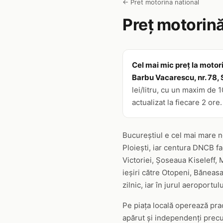
← Pret motorina national
Preț motorină
Cel mai mic preț la motori
Barbu Vacarescu, nr. 78, 
lei/litru, cu un maxim de 
actualizat la fiecare 2 ore
Bucureștiul e cel mai mare no
Ploiești, iar centura DNCB fa
Victoriei, Șoseaua Kiseleff, 
ieșiri către Otopeni, Băneasa
zilnic, iar în jurul aeroportu
Pe piața locală operează prac
apărut și independenți precum