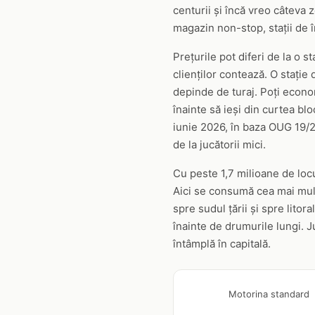
centurii și încă vreo câteva 
magazin non-stop, stații de î
Prețurile pot diferi de la o st
clienților contează. O stație
depinde de turaj. Poți econo
înainte să ieși din curtea bl
iunie 2026, în baza OUG 19/20
de la jucătorii mici.
Cu peste 1,7 milioane de locu
Aici se consumă cea mai multă 
spre sudul țării și spre litor
înainte de drumurile lungi. J
întâmplă în capitală.
Motorina standard