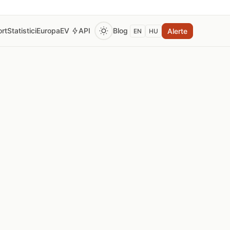
rt
Statistici
Europa
EV
API
Blog
Alerte
EN
HU