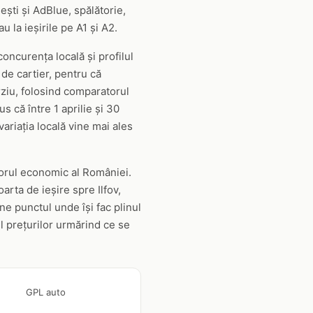
ești și AdBlue, spălătorie,
 la ieșirile pe A1 și A2.
 concurența locală și profilul
de cartier, pentru că
ziu, folosind comparatorul
s că între 1 aprilie și 30
variația locală vine mai ales
otorul economic al României.
arta de ieșire spre Ilfov,
âne punctul unde își fac plinul
ul prețurilor urmărind ce se
GPL auto