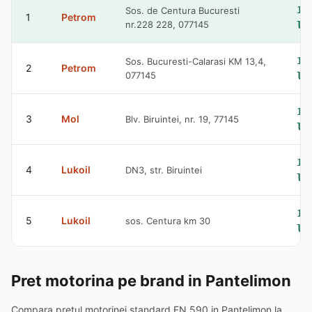
10
Sos. de Centura Bucuresti
1
Petrom
nr.228 228, 077145
le
10
Sos. Bucuresti-Calarasi KM 13,4,
2
Petrom
077145
le
10
3
Mol
Blv. Biruintei, nr. 19, 77145
le
10
4
Lukoil
DN3, str. Biruintei
le
10
5
Lukoil
sos. Centura km 30
le
Pret motorina pe brand in Pantelimon
Compara pretul motorinei standard EN 590 in Pantelimon la