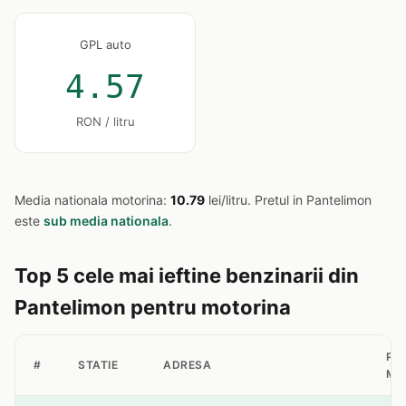
GPL auto
4.57
RON / litru
Media nationala motorina:
10.79
lei/litru. Pretul in Pantelimon
este
sub media nationala
.
Top 5 cele mai ieftine benzinarii din
Pantelimon pentru motorina
PR
#
STATIE
ADRESA
MO