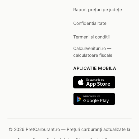
Raport prețuri pe județe
Confidentialitate
Termeni si conditii
CalculVenituri.ro —
calculatoare fiscale
APLICATIE MOBILA
Descarca de pe
App Store
DISPONIBIL PE
Google Play
© 2026 PretCarburant.ro — Prețuri carburanți actualizate la