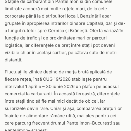
Stațiile de carburant din Pantelimon și din comunele
limitrofe acoperă mai multe rețele mari, de la cele
corporate până la distribuitori locali. Benzinării apar
grupate în apropierea intrărilor dinspre Capitală, dar și de-
a lungul rutelor spre Cernica și Brănești. Oferta variază în
funcție de trafic și de proximitatea marilor parcuri
logistice, iar diferențele de preț între stații pot deveni
vizibile chiar în același cartier, pe câteva sute de metri
distanță.
Fluctuațiile zilnice depind de marja brută aplicată de
fiecare rețea, însă OUG 19/2026 stabilește pentru
intervalul 1 aprilie – 30 iunie 2026 un plafon pe adaosul
comercial la carburanți. În această fereastră, diferențele
între stații tind să fie mai mici decât de obicei, iar
surprizele devin rare. Chiar și așa, compararea prețurilor
înainte de alimentare rămâne utilă, mai ales pentru cei
care parcurg frecvent drumul Pantelimon–București sau
Pantelimon–Brănești.