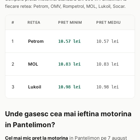
fiecare retea: Petrom, OMV, Rompetrol, MOL, Lukoil, Socar.
#
RETEA
PRET MINIM
PRET MEDIU
ST
1
Petrom
2
10.57 lei
10.57 lei
2
MOL
1
10.83 lei
10.83 lei
3
Lukoil
2
10.98 lei
10.98 lei
Unde gasesc cea mai ieftina motorina
in Pantelimon?
Cel mai mic pret la motorina
in Pantelimon pe 7 august