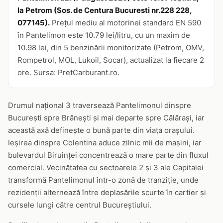
la Petrom (Sos. de Centura Bucuresti nr.228 228,
077145).
Prețul mediu al motorinei standard EN 590
în Pantelimon este 10.79 lei/litru, cu un maxim de
10.98 lei, din 5 benzinării monitorizate (Petrom, OMV,
Rompetrol, MOL, Lukoil, Socar), actualizat la fiecare 2
ore. Sursa: PretCarburant.ro.
Drumul național 3 traversează Pantelimonul dinspre
București spre Brănești și mai departe spre Călărași, iar
această axă definește o bună parte din viața orașului.
Ieșirea dinspre Colentina aduce zilnic mii de mașini, iar
bulevardul Biruinței concentrează o mare parte din fluxul
comercial. Vecinătatea cu sectoarele 2 și 3 ale Capitalei
transformă Pantelimonul într-o zonă de tranziție, unde
rezidenții alternează între deplasările scurte în cartier și
cursele lungi către centrul Bucureștiului.