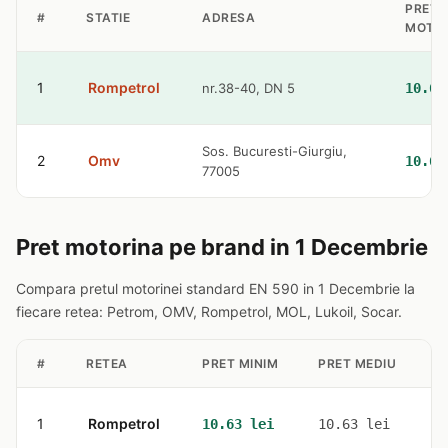
PRET
#
STATIE
ADRESA
MOTO
1
Rompetrol
nr.38-40, DN 5
10.63
Sos. Bucuresti-Giurgiu,
2
Omv
10.63
77005
Pret motorina pe brand in 1 Decembrie
Compara pretul motorinei standard EN 590 in 1 Decembrie la
fiecare retea: Petrom, OMV, Rompetrol, MOL, Lukoil, Socar.
#
RETEA
PRET MINIM
PRET MEDIU
S
1
Rompetrol
1
10.63 lei
10.63 lei