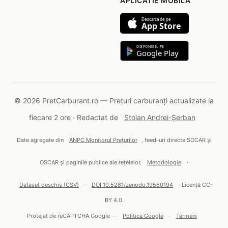
APLICATIE MOBILA
Descarca de pe
App Store
DISPONIBIL PE
Google Play
© 2026 PretCarburant.ro — Prețuri carburanți actualizate la
fiecare 2 ore · Redactat de
Stoian Andrei-Șerban
Date agregate din
ANPC Monitorul Prețurilor
, feed-uri directe SOCAR și
OSCAR și paginile publice ale rețelelor.
Metodologie
·
Dataset deschis (CSV)
·
DOI 10.5281/zenodo.19560194
· Licență CC-
BY 4.0.
Protejat de reCAPTCHA Google —
Politica Google
·
Termeni