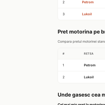
2
Petrom
3
Lukoil
Pret motorina pe b
Compara pretul motorinei stand
#
RETEA
1
Petrom
2
Lukoil
Unde gasesc cea ma
Cel mai mic pret la motorina