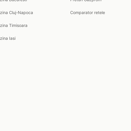
nzina Cluj-Napoca
Comparator retele
zina Timisoara
zina Iasi