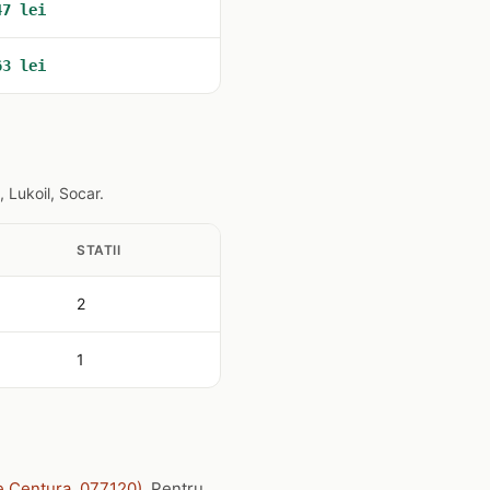
47 lei
63 lei
 Lukoil, Socar.
STATII
2
1
e Centura, 077120)
. Pentru