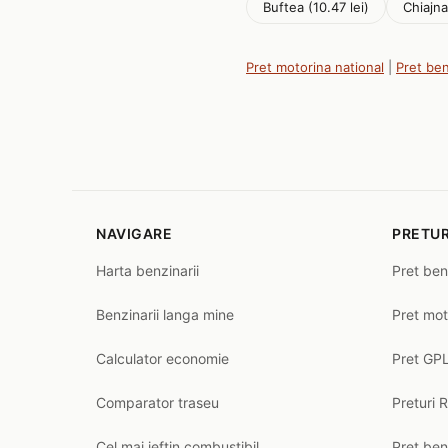
Buftea (10.47 lei)
Chiajna
Pret motorina national
|
Pret be
NAVIGARE
PRETUR
Harta benzinarii
Pret ben
Benzinarii langa mine
Pret mot
Calculator economie
Pret GPL
Comparator traseu
Preturi 
Cel mai ieftin combustibil
Pret ben