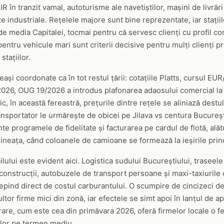
 în tranzit vamal, autoturisme ale navetiștilor, mașini de livrăr
e industriale. Rețelele majore sunt bine reprezentate, iar stați
e de media Capitalei, tocmai pentru că servesc clienți cu profil co
ntru vehicule mari sunt criterii decisive pentru mulți clienți pro
stațiilor.
ași coordonate ca în tot restul țării: cotațiile Platts, cursul EUR
e 2026, OUG 19/2026 a introdus plafonarea adaosului comercial la 
, în această fereastră, prețurile dintre rețele se aliniază destul
ransportator le urmărește de obicei pe Jilava vs centura Bucureșt
e programele de fidelitate și facturarea pe cardul de flotă, alătu
imineața, când coloanele de camioane se formează la ieșirile prin
ului este evident aici. Logistica sudului Bucureștiului, traseel
 construcții, autobuzele de transport persoane și maxi-taxiurile 
depind direct de costul carburantului. O scumpire de cincizeci de
tor firme mici din zonă, iar efectele se simt apoi în lanțul de 
rare, cum este cea din primăvara 2026, oferă firmelor locale o fer
lor pe termen mediu.