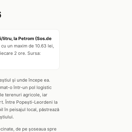
6
/litru, la Petrom (Sos.de
, cu un maxim de 10.63 lei,
iecare 2 ore. Sursa:
eștiul și unde începe ea.
mat-o într-un pol logistic
le terenuri agricole, iar
t. Între Popești-Leordeni la
l în peisajul local, păstrează
tiului.
nvecinate, de pe șoseaua spre