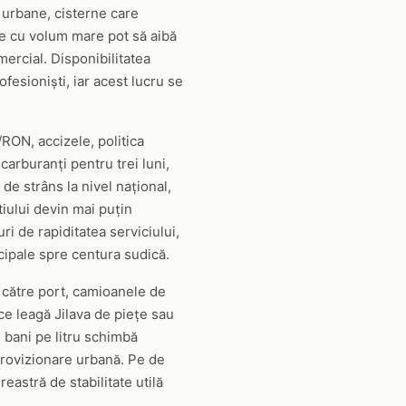
i urbane, cisterne care
ile cu volum mare pot să aibă
mercial. Disponibilitatea
fesioniști, iar acest lucru se
/RON, accizele, politica
carburanți pentru trei luni,
 de strâns la nivel național,
iului devin mai puțin
ri de rapiditatea serviciului,
cipale spre centura sudică.
e către port, camioanele de
ce leagă Jilava de piețe sau
 bani pe litru schimbă
aprovizionare urbană. Pe de
eastră de stabilitate utilă