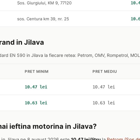
Sos. Giurgiului, KM 9, 77120
10.
sos. Centura km 39, nr. 25
10.
rand in Jilava
ard EN 590 in Jilava la fiecare retea: Petrom, OMV, Rompetrol, MOL,
PRET MINIM
PRET MEDIU
10.47 lei
10.47 lei
10.63 lei
10.63 lei
i ieftina motorina in Jilava?
in Jilava pe 8 august 2026 este
10.47 lei/litru
la
Petrom (Sos.d