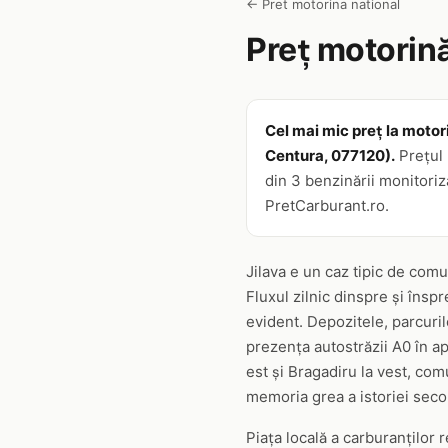
← Pret motorina national
Preț motorin
Cel mai mic preț la motor
Centura, 077120).
Prețul 
din 3 benzinării monitoriz
PretCarburant.ro.
Jilava e un caz tipic de com
Fluxul zilnic dinspre și însp
evident. Depozitele, parcurile
prezența autostrăzii A0 în a
est și Bragadiru la vest, com
memoria grea a istoriei secol
Piața locală a carburanților 