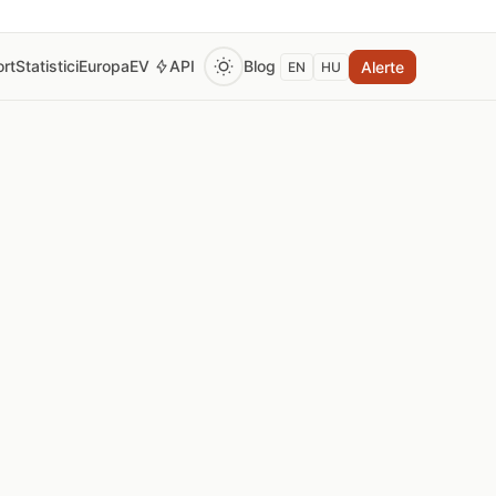
rt
Statistici
Europa
EV
API
Blog
Alerte
EN
HU