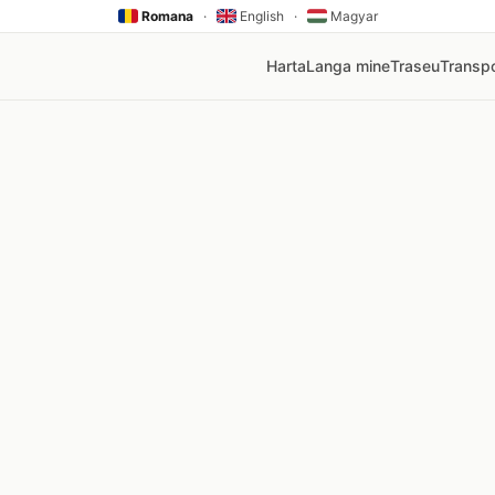
Romana
·
English
·
Magyar
Harta
Langa mine
Traseu
Transpo