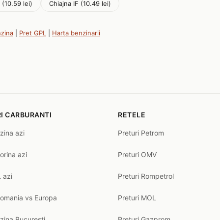
 (10.59 lei)
Chiajna IF (10.49 lei)
nzina
|
Pret GPL
|
Harta benzinarii
I CARBURANTI
RETELE
zina azi
Preturi Petrom
orina azi
Preturi OMV
 azi
Preturi Rompetrol
Romania vs Europa
Preturi MOL
zina Bucuresti
Preturi Gazprom