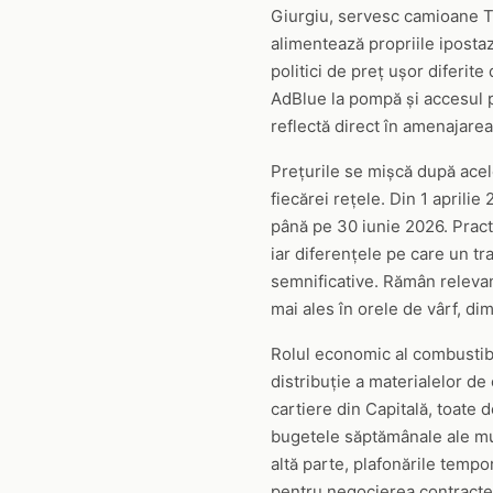
Giurgiu, servesc camioane TIR
alimentează propriile ipostaz
politici de preț ușor diferit
AdBlue la pompă și accesul pe
reflectă direct în amenajarea 
Prețurile se mișcă după acele
fiecărei rețele. Din 1 aprili
până pe 30 iunie 2026. Practic
iar diferențele pe care un t
semnificative. Rămân relevant
mai ales în orele de vârf, d
Rolul economic al combustibil
distribuție a materialelor de
cartiere din Capitală, toate 
bugetele săptămânale ale mul
altă parte, plafonările tempo
pentru negocierea contracte