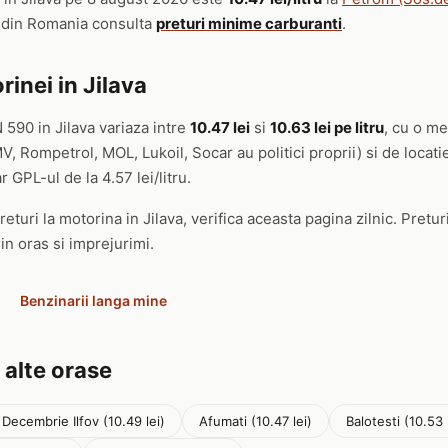
t din Romania consulta
preturi minime carburanti
.
inei in Jilava
 590 in Jilava variaza intre
10.47 lei
si
10.63 lei pe litru
, cu o me
, Rompetrol, MOL, Lukoil, Socar au politici proprii) si de locat
ar GPL-ul de la 4.57 lei/litru.
eturi la motorina in Jilava, verifica aceasta pagina zilnic. Pretur
in oras si imprejurimi.
Benzinarii langa mine
 alte orase
 Decembrie Ilfov (10.49 lei)
Afumati (10.47 lei)
Balotesti (10.53 