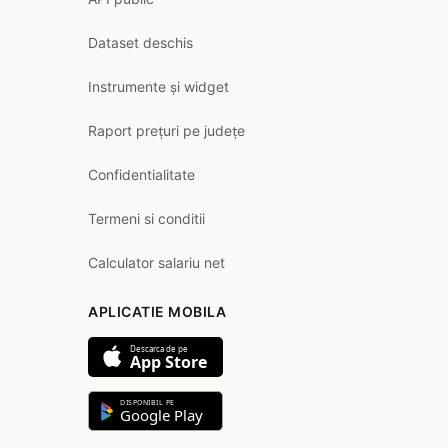
Dataset deschis
Instrumente și widget
Raport prețuri pe județe
Confidentialitate
Termeni si conditii
Calculator salariu net
APLICATIE MOBILA
Descarca de pe
App Store
DISPONIBIL PE
Google Play