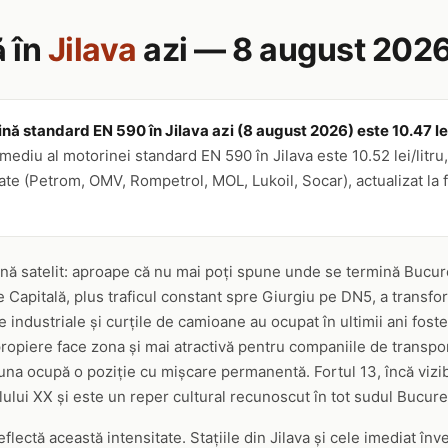
ă în
Jilava
azi — 8 august 202
ină standard EN 590 în Jilava azi (8 august 2026) este 10.47 lei
mediu al motorinei standard EN 590 în Jilava este 10.52 lei/litru
ate (Petrom, OMV, Rompetrol, MOL, Lukoil, Socar), actualizat la f
ună satelit: aproape că nu mai poți spune unde se termină Bucur
re Capitală, plus traficul constant spre Giurgiu pe DN5, a transfor
 industriale și curțile de camioane au ocupat în ultimii ani foste
propiere face zona și mai atractivă pentru companiile de transpor
una ocupă o poziție cu mișcare permanentă. Fortul 13, încă vizibi
ului XX și este un reper cultural recunoscut în tot sudul Bucureș
reflectă această intensitate. Stațiile din Jilava și cele imediat î