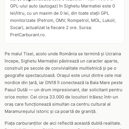
GPL-ului auto (autogaz) în Sighetu Marmatiei este 0
lei/litru, cu un maxim de 0 lei, din toate stații GPL
monitorizate (Petrom, OMV, Rompetrol, MOL, Lukoil,
Socar), actualizat la fiecare 2 ore. Sursa:
PretCarburant.ro.
Pe malul Tisei, acolo unde România se termină și Ucraina
începe, Sighetu Marmației păstrează un caracter aparte,
construit pe secole de convivialitate multietnică și pe o
geografie spectaculoasă. Orașul este unul dintre cele mai
nordice din țară, iar DN18 îl conectează la Baia Mare peste
Pasul Gutâi — un drum impresionant, dar solicitant pentru
orice motor. Cei circa 33.000 de locuitori trăiesc într-un
oraș care funcționează simultan ca centru cultural al
Maramureșului istoric și ca poartă de graniță.
Piața carburanților de aici reflectă această dublă realitate.