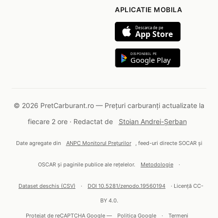
APLICATIE MOBILA
Descarca de pe
App Store
DISPONIBIL PE
Google Play
© 2026 PretCarburant.ro — Prețuri carburanți actualizate la
fiecare 2 ore · Redactat de
Stoian Andrei-Șerban
Date agregate din
ANPC Monitorul Prețurilor
, feed-uri directe SOCAR și
OSCAR și paginile publice ale rețelelor.
Metodologie
·
Dataset deschis (CSV)
·
DOI 10.5281/zenodo.19560194
· Licență CC-
BY 4.0.
Protejat de reCAPTCHA Google —
Politica Google
·
Termeni