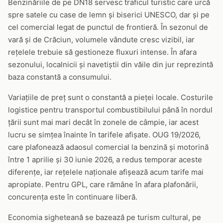
Benzinăriile de pe DN18 servesc traficul turistic care urcă
spre satele cu case de lemn și biserici UNESCO, dar și pe
cel comercial legat de punctul de frontieră. În sezonul de
vară și de Crăciun, volumele vândute cresc vizibil, iar
rețelele trebuie să gestioneze fluxuri intense. În afara
sezonului, localnicii și navetiștii din văile din jur reprezintă
baza constantă a consumului.
Variațiile de preț sunt o constantă a pieței locale. Costurile
logistice pentru transportul combustibilului până în nordul
țării sunt mai mari decât în zonele de câmpie, iar acest
lucru se simțea înainte în tarifele afișate. OUG 19/2026,
care plafonează adaosul comercial la benzină și motorină
între 1 aprilie și 30 iunie 2026, a redus temporar aceste
diferențe, iar rețelele naționale afișează acum tarife mai
apropiate. Pentru GPL, care rămâne în afara plafonării,
concurența este în continuare liberă.
Economia sigheteană se bazează pe turism cultural, pe