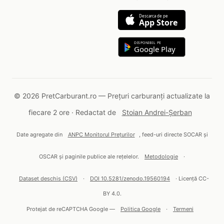
Descarca de pe
App Store
DISPONIBIL PE
Google Play
© 2026 PretCarburant.ro — Prețuri carburanți actualizate la
fiecare 2 ore · Redactat de
Stoian Andrei-Șerban
Date agregate din
ANPC Monitorul Prețurilor
, feed-uri directe SOCAR și
OSCAR și paginile publice ale rețelelor.
Metodologie
·
Dataset deschis (CSV)
·
DOI 10.5281/zenodo.19560194
· Licență CC-
BY 4.0.
Protejat de reCAPTCHA Google —
Politica Google
·
Termeni