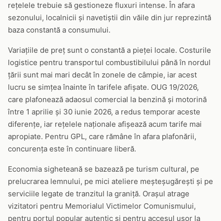
rețelele trebuie să gestioneze fluxuri intense. În afara
sezonului, localnicii și navetiștii din văile din jur reprezintă
baza constantă a consumului.
Variațiile de preț sunt o constantă a pieței locale. Costurile
logistice pentru transportul combustibilului până în nordul
țării sunt mai mari decât în zonele de câmpie, iar acest
lucru se simțea înainte în tarifele afișate. OUG 19/2026,
care plafonează adaosul comercial la benzină și motorină
între 1 aprilie și 30 iunie 2026, a redus temporar aceste
diferențe, iar rețelele naționale afișează acum tarife mai
apropiate. Pentru GPL, care rămâne în afara plafonării,
concurența este în continuare liberă.
Economia sigheteană se bazează pe turism cultural, pe
prelucrarea lemnului, pe mici ateliere meșteșugărești și pe
serviciile legate de tranzitul la graniță. Orașul atrage
vizitatori pentru Memorialul Victimelor Comunismului,
pentru portul popular autentic și pentru accesul ușor la