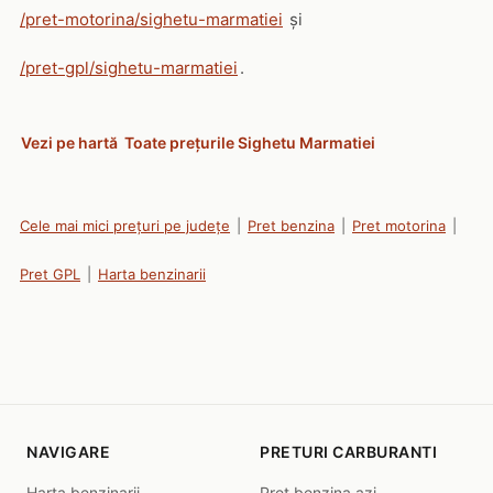
/pret-motorina/sighetu-marmatiei
și
/pret-gpl/sighetu-marmatiei
.
Vezi pe hartă
Toate prețurile Sighetu Marmatiei
Cele mai mici prețuri pe județe
|
Pret benzina
|
Pret motorina
|
Pret GPL
|
Harta benzinarii
NAVIGARE
PRETURI CARBURANTI
Harta benzinarii
Pret benzina azi