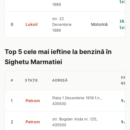
lei
1989
str. 22
10.6
6
Lukoil
Motorină
Decembrie
lei
1989
Top 5 cele mai ieftine la benzină în
Sighetu Marmatiei
PRE
#
STAȚIE
ADRESĂ
BEN
Piata 1 Decembrie 1918 f.n.,
1
Petrom
9.3
435500
str. Bogdan Voda nr. 125,
2
Petrom
9.3
435500