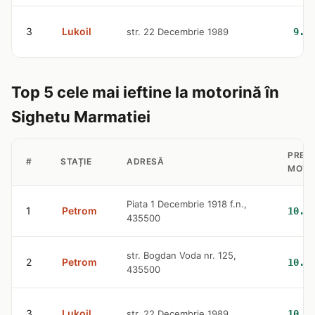
3
Lukoil
str. 22 Decembrie 1989
9.4
Top 5 cele mai ieftine la motorină în
Sighetu Marmatiei
PREȚ
#
STAȚIE
ADRESĂ
MOTO
Piata 1 Decembrie 1918 f.n.,
1
Petrom
10.4
435500
str. Bogdan Voda nr. 125,
2
Petrom
10.4
435500
3
Lukoil
str. 22 Decembrie 1989
10.6