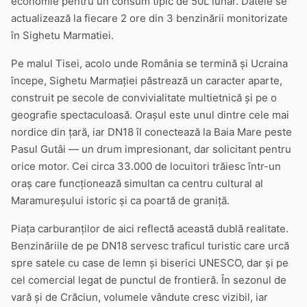
economie pentru un consum tipic de 50L lunar. Datele se
actualizează la fiecare 2 ore din 3 benzinării monitorizate
în Sighetu Marmatiei.
Pe malul Tisei, acolo unde România se termină și Ucraina
începe, Sighetu Marmației păstrează un caracter aparte,
construit pe secole de convivialitate multietnică și pe o
geografie spectaculoasă. Orașul este unul dintre cele mai
nordice din țară, iar DN18 îl conectează la Baia Mare peste
Pasul Gutâi — un drum impresionant, dar solicitant pentru
orice motor. Cei circa 33.000 de locuitori trăiesc într-un
oraș care funcționează simultan ca centru cultural al
Maramureșului istoric și ca poartă de graniță.
Piața carburanților de aici reflectă această dublă realitate.
Benzinăriile de pe DN18 servesc traficul turistic care urcă
spre satele cu case de lemn și biserici UNESCO, dar și pe
cel comercial legat de punctul de frontieră. În sezonul de
vară și de Crăciun, volumele vândute cresc vizibil, iar