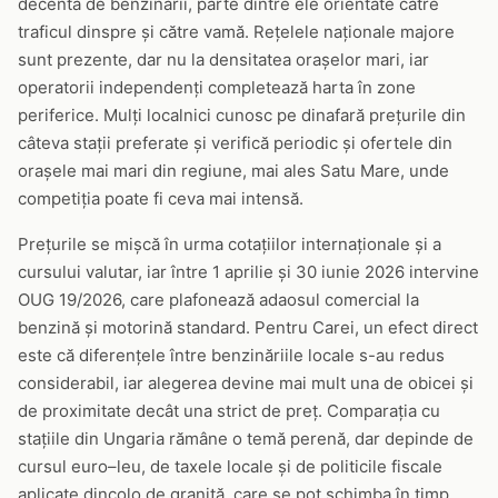
decentă de benzinării, parte dintre ele orientate către
traficul dinspre și către vamă. Rețelele naționale majore
sunt prezente, dar nu la densitatea orașelor mari, iar
operatorii independenți completează harta în zone
periferice. Mulți localnici cunosc pe dinafară prețurile din
câteva stații preferate și verifică periodic și ofertele din
orașele mai mari din regiune, mai ales Satu Mare, unde
competiția poate fi ceva mai intensă.
Prețurile se mișcă în urma cotațiilor internaționale și a
cursului valutar, iar între 1 aprilie și 30 iunie 2026 intervine
OUG 19/2026, care plafonează adaosul comercial la
benzină și motorină standard. Pentru Carei, un efect direct
este că diferențele între benzinăriile locale s-au redus
considerabil, iar alegerea devine mai mult una de obicei și
de proximitate decât una strict de preț. Comparația cu
stațiile din Ungaria rămâne o temă perenă, dar depinde de
cursul euro–leu, de taxele locale și de politicile fiscale
aplicate dincolo de graniță, care se pot schimba în timp.