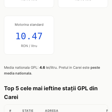
Motorina standard
10.47
RON / litru
Media nationala GPL:
4.6
lei/litru. Pretul in Carei este
peste
media nationala
.
Top 5 cele mai ieftine stații GPL din
Carei
#
STATIE
ADRESA
PR