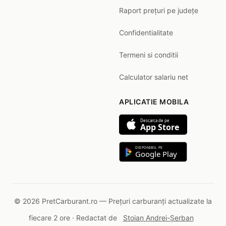
Raport prețuri pe județe
Confidentialitate
Termeni si conditii
Calculator salariu net
APLICATIE MOBILA
Descarca de pe
App Store
DISPONIBIL PE
Google Play
© 2026 PretCarburant.ro — Prețuri carburanți actualizate la
fiecare 2 ore · Redactat de
Stoian Andrei-Șerban