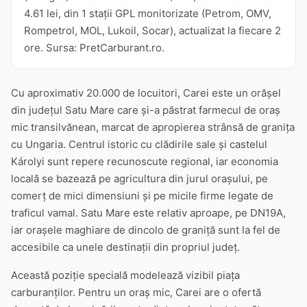
4.61 lei, din 1 stații GPL monitorizate (Petrom, OMV,
Rompetrol, MOL, Lukoil, Socar), actualizat la fiecare 2
ore. Sursa: PretCarburant.ro.
Cu aproximativ 20.000 de locuitori, Carei este un orășel
din județul Satu Mare care și-a păstrat farmecul de oraș
mic transilvănean, marcat de apropierea strânsă de granița
cu Ungaria. Centrul istoric cu clădirile sale și castelul
Károlyi sunt repere recunoscute regional, iar economia
locală se bazează pe agricultura din jurul orașului, pe
comerț de mici dimensiuni și pe micile firme legate de
traficul vamal. Satu Mare este relativ aproape, pe DN19A,
iar orașele maghiare de dincolo de graniță sunt la fel de
accesibile ca unele destinații din propriul județ.
Această poziție specială modelează vizibil piața
carburanților. Pentru un oraș mic, Carei are o ofertă