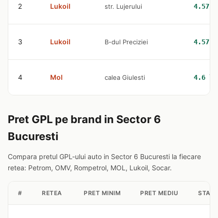
2
Lukoil
str. Lujerului
4.57 l
3
Lukoil
B-dul Preciziei
4.57 l
4
Mol
calea Giulesti
4.6 le
Pret GPL pe brand in Sector 6
Bucuresti
Compara pretul GPL-ului auto in Sector 6 Bucuresti la fiecare
retea: Petrom, OMV, Rompetrol, MOL, Lukoil, Socar.
#
RETEA
PRET MINIM
PRET MEDIU
STATI