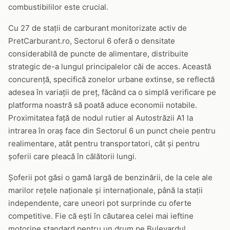
combustibililor este crucial.
Cu 27 de stații de carburant monitorizate activ de
PretCarburant.ro, Sectorul 6 oferă o densitate
considerabilă de puncte de alimentare, distribuite
strategic de-a lungul principalelor căi de acces. Această
concurență, specifică zonelor urbane extinse, se reflectă
adesea în variații de preț, făcând ca o simplă verificare pe
platforma noastră să poată aduce economii notabile.
Proximitatea față de nodul rutier al Autostrăzii A1 la
intrarea în oraș face din Sectorul 6 un punct cheie pentru
realimentare, atât pentru transportatori, cât și pentru
șoferii care pleacă în călătorii lungi.
Șoferii pot găsi o gamă largă de benzinării, de la cele ale
marilor rețele naționale și internaționale, până la stații
independente, care uneori pot surprinde cu oferte
competitive. Fie că ești în căutarea celei mai ieftine
motorine standard pentru un drum pe Bulevardul