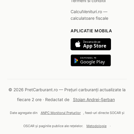
Termeni si conditii
CalculVenituri.ro —
calculatoare fiscale
APLICATIE MOBILA
Descarca de pe
App Store
DISPONIBIL PE
Google Play
© 2026 PretCarburant.ro — Prețuri carburanți actualizate la
fiecare 2 ore · Redactat de
Stoian Andrei-Șerban
Date agregate din
ANPC Monitorul Prețurilor
, feed-uri directe SOCAR și
OSCAR și paginile publice ale rețelelor.
Metodologie
·