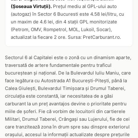
(Șoseaua Virtuții).
Prețul mediu al GPL-ului auto
(autogaz) în Sector 6 Bucuresti este 4.58 lei/litru, cu
un maxim de 4.6 lei, din 4 stații GPL monitorizate
(Petrom, OMV, Rompetrol, MOL, Lukoil, Socar),
actualizat la fiecare 2 ore. Sursa: PretCarburant.ro.
Sectorul 6 al Capitalei este o zonă cu un dinamism aparte,
traversată de artere fundamentale pentru traficul
bucureștean și național. De la Bulevardul Iuliu Maniu, care
face legătura cu Autostrada A1 București-Pitești, până la
Calea Giulești, Bulevardul Timișoara și Drumul Taberei,
circulația este constantă, iar necesitatea de a găsi
carburant la un preț avantajos devine o prioritate pentru
miile de șoferi. Fie că vorbim de locuitorii din cartierele
Militari, Drumul Taberei, Crângași sau Lujerului, fie de cei
care tranzitează zona în drum spre sau dinspre exteriorul
orașului, accesul la informații actualizate despre prețurile