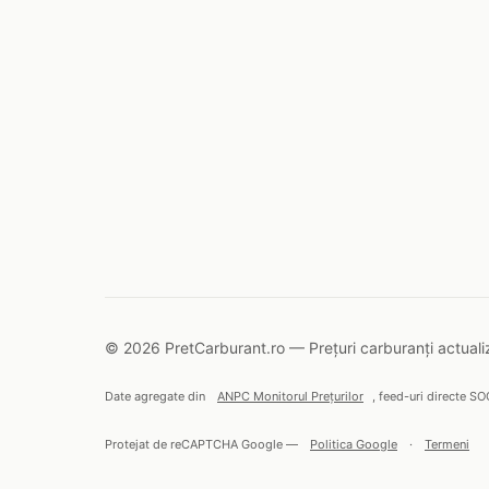
© 2026 PretCarburant.ro — Prețuri carburanți actualiz
Date agregate din
ANPC Monitorul Prețurilor
, feed-uri directe SO
Protejat de reCAPTCHA Google —
Politica Google
·
Termeni