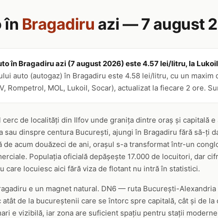
 în
Bragadiru
azi — 7 august 
to în Bragadiru azi (7 august 2026) este 4.57 lei/litru, la Lukoil
ui auto (autogaz) în Bragadiru este 4.58 lei/litru, cu un maxim de
 Rompetrol, MOL, Lukoil, Socar), actualizat la fiecare 2 ore. Su
cerc de localități din Ilfov unde granița dintre oraș și capitală e
sau dinspre centura București, ajungi în Bragadiru fără să-ți d
 de acum douăzeci de ani, orașul s-a transformat într-un cong
merciale. Populația oficială depășește 17.000 de locuitori, dar cif
 care locuiesc aici fără viza de flotant nu intră în statistici.
ragadiru e un magnet natural. DN6 — ruta București-Alexandria —
c atât de la bucureștenii care se întorc spre capitală, cât și de la 
ri e vizibilă, iar zona are suficient spațiu pentru stații moderne 