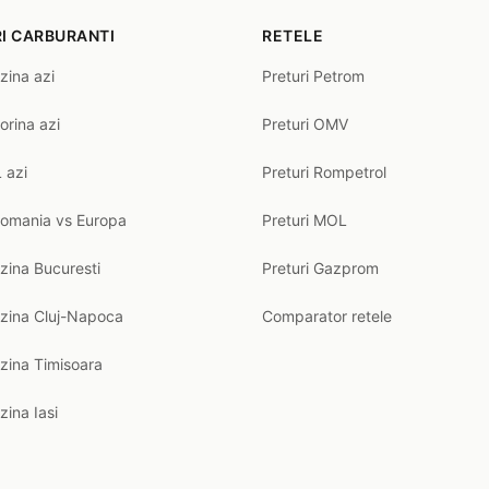
I CARBURANTI
RETELE
zina azi
Preturi Petrom
orina azi
Preturi OMV
 azi
Preturi Rompetrol
Romania vs Europa
Preturi MOL
zina Bucuresti
Preturi Gazprom
nzina Cluj-Napoca
Comparator retele
zina Timisoara
zina Iasi