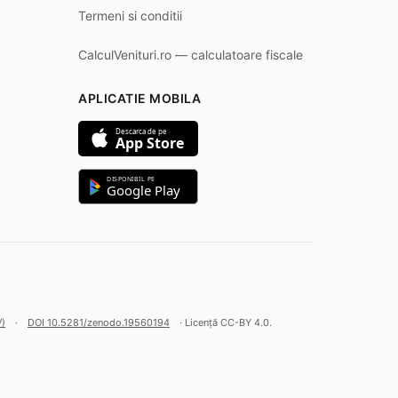
Termeni si conditii
CalculVenituri.ro — calculatoare fiscale
APLICATIE MOBILA
Descarca de pe
App Store
DISPONIBIL PE
Google Play
V)
·
DOI 10.5281/zenodo.19560194
· Licență CC-BY 4.0.