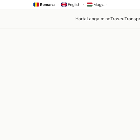
Romana
·
English
·
Magyar
Harta
Langa mine
Traseu
Transpo