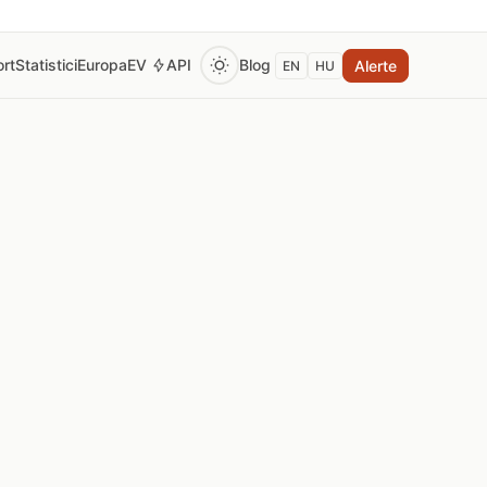
rt
Statistici
Europa
EV
API
Blog
Alerte
EN
HU