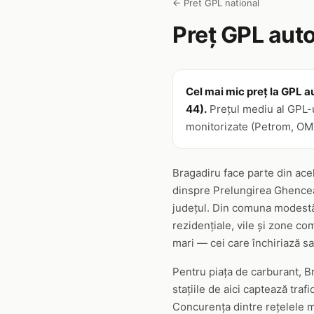
← Pret GPL national
Preț GPL auto
Cel mai mic preț la GPL au
44).
Prețul mediu al GPL-ul
monitorizate (Petrom, OMV,
Bragadiru face parte din acel 
dinspre Prelungirea Ghencea 
județul. Din comuna modestă
rezidențiale, vile și zone co
mari — cei care închiriază sau
Pentru piața de carburant, B
stațiile de aici captează trafi
Concurența dintre rețelele ma