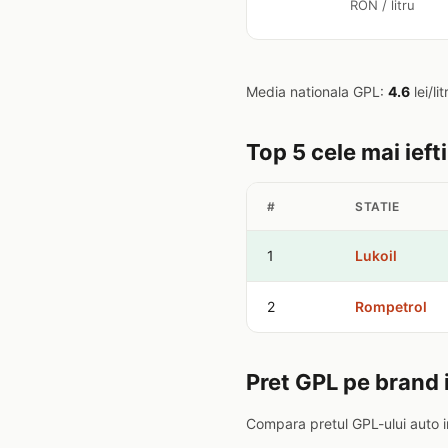
RON / litru
Media nationala GPL:
4.6
lei/li
Top 5 cele mai ieft
#
STATIE
1
Lukoil
2
Rompetrol
Pret GPL pe brand 
Compara pretul GPL-ului auto i