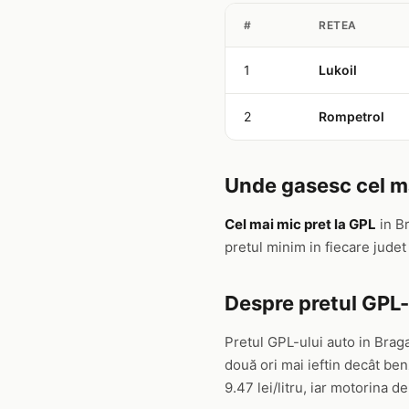
#
RETEA
1
Lukoil
2
Rompetrol
Unde gasesc cel ma
Cel mai mic pret la GPL
in B
pretul minim in fiecare jude
Despre pretul GPL-
Pretul GPL-ului auto in Brag
două ori mai ieftin decât b
9.47 lei/litru, iar motorina de 