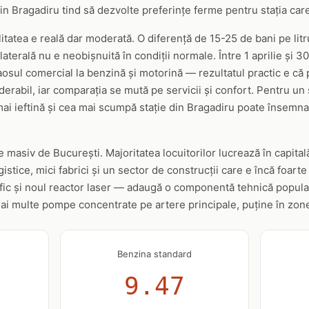
 din Bragadiru tind să dezvolte preferințe ferme pentru stația car
litatea e reală dar moderată. O diferență de 15-25 de bani pe litr
laterală nu e neobișnuită în condiții normale. Între 1 aprilie și 3
sul comercial la benzină și motorină — rezultatul practic e că p
derabil, iar comparația se mută pe servicii și confort. Pentru u
ai ieftină și cea mai scumpă stație din Bragadiru poate însemna
asiv de București. Majoritatea locuitorilor lucrează în capitală,
istice, mici fabrici și un sector de construcții care e încă foarte
fic și noul reactor laser — adaugă o componentă tehnică populați
ai multe pompe concentrate pe artere principale, puține în zonel
Benzina standard
9.47