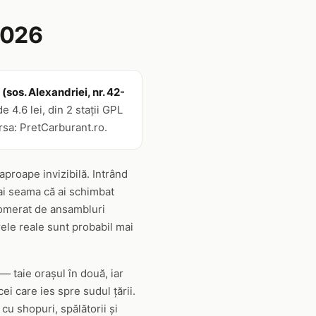
2026
 (sos. Alexandriei, nr. 42-
 4.6 lei, din 2 stații GPL
rsa: PretCarburant.ro.
 aproape invizibilă. Intrând
ai seama că ai schimbat
lomerat de ansambluri
rele reale sunt probabil mai
 taie orașul în două, iar
cei care ies spre sudul țării.
cu shopuri, spălătorii și