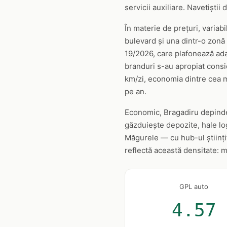
servicii auxiliare. Navetiștii
În materie de prețuri, variabi
bulevard și una dintr-o zonă 
19/2026, care plafonează adao
branduri s-au apropiat consi
km/zi, economia dintre cea m
pe an.
Economic, Bragadiru depinde m
găzduiește depozite, hale log
Măgurele — cu hub-ul științi
reflectă această densitate: m
GPL auto
4.57