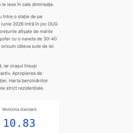
e le iese în cale dimineața.
u între o stație de pe
0 iunie 2026 intră în joc OUG
rețurile afișate de marile
n șofer cu o naveta de 30-40
 oricum câteva sute de lei
 iar orașul însuși
 activ. Apropierea de
ei. Harta benzinăriilor
e strict rezidențiale.
Motorina standard
10.83