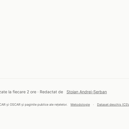
ate la fiecare 2 ore · Redactat de
Stoian Andrei-Șerban
CAR și OSCAR și paginile publice ale rețelelor.
Metodologie
·
Dataset deschis (CS