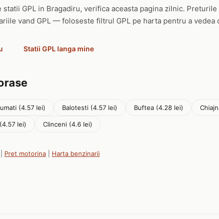
 statii GPL in Bragadiru, verifica aceasta pagina zilnic. Preturile
ariile vand GPL — foloseste filtrul GPL pe harta pentru a vedea d
u
Statii GPL langa mine
 orase
umati (4.57 lei)
Balotesti (4.57 lei)
Buftea (4.28 lei)
Chiajn
(4.57 lei)
Clinceni (4.6 lei)
|
Pret motorina
|
Harta benzinarii