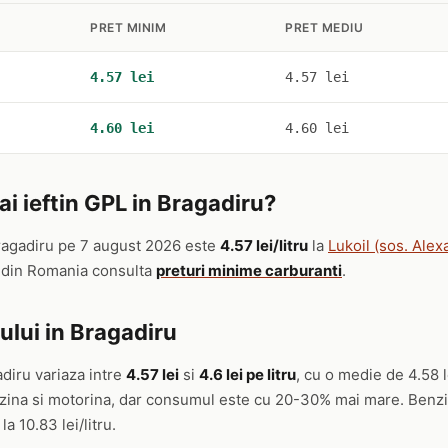
PRET MINIM
PRET MEDIU
4.57 lei
4.57 lei
4.60 lei
4.60 lei
i ieftin GPL in Bragadiru?
ragadiru pe 7 august 2026 este
4.57 lei/litru
la
Lukoil (sos. Alex
t din Romania consulta
preturi minime carburanti
.
ului in Bragadiru
adiru variaza intre
4.57 lei
si
4.6 lei pe litru
, cu o medie de 4.58 
enzina si motorina, dar consumul este cu 20-30% mai mare. Benzi
la 10.83 lei/litru.