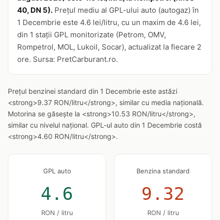
40, DN 5).
Prețul mediu al GPL-ului auto (autogaz) în
1 Decembrie este 4.6 lei/litru, cu un maxim de 4.6 lei,
din 1 stații GPL monitorizate (Petrom, OMV,
Rompetrol, MOL, Lukoil, Socar), actualizat la fiecare 2
ore. Sursa: PretCarburant.ro.
Prețul benzinei standard din 1 Decembrie este astăzi
<strong>9.37 RON/litru</strong>, similar cu media națională.
Motorina se găsește la <strong>10.53 RON/litru</strong>,
similar cu nivelul național. GPL-ul auto din 1 Decembrie costă
<strong>4.60 RON/litru</strong>.
GPL auto
Benzina standard
4.6
9.32
RON / litru
RON / litru