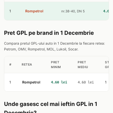
1
Rompetrol
nr.38-40, DN 5
4.6 
Pret GPL pe brand in 1 Decembrie
Compara pretul GPL-ului auto in 1 Decembrie la fiecare retea:
Petrom, OMV, Rompetrol, MOL, Lukoil, Socar.
PRET
PRET
STAT
#
RETEA
MINIM
MEDIU
GPL
1
Rompetrol
1
4.60 lei
4.60 lei
Unde gasesc cel mai ieftin GPL in 1
Decembrie?