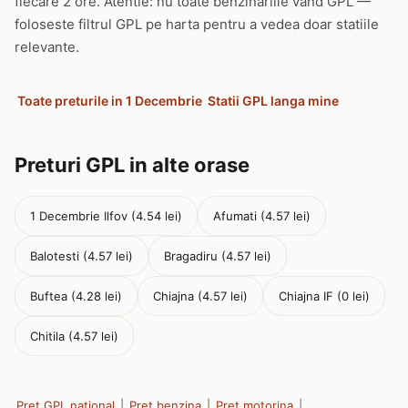
fiecare 2 ore. Atentie: nu toate benzinariile vand GPL —
foloseste filtrul GPL pe harta pentru a vedea doar statiile
relevante.
Toate preturile in 1 Decembrie
Statii GPL langa mine
Preturi GPL in alte orase
1 Decembrie Ilfov (4.54 lei)
Afumati (4.57 lei)
Balotesti (4.57 lei)
Bragadiru (4.57 lei)
Buftea (4.28 lei)
Chiajna (4.57 lei)
Chiajna IF (0 lei)
Chitila (4.57 lei)
Pret GPL national
|
Pret benzina
|
Pret motorina
|