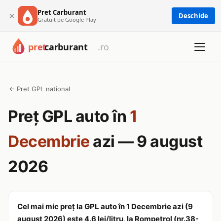
Pret Carburant
×
Deschide
Gratuit pe Google Play
← Pret GPL national
Preț GPL auto în
1
Decembrie
azi — 9 august
2026
Cel mai mic preț la GPL auto în 1 Decembrie azi (9
august 2026) este 4.6 lei/litru, la Rompetrol (nr.38-