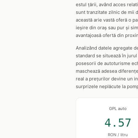
estul țării, având acces rela
sunt tranzitate zilnic de mii
această arie vastă oferă o pa
ieșire din oraș sau pur și si
avantajoasă ofertă din proxim
Analizând datele agregate d
standard se situează în juru
posesorii de autoturisme ech
maschează adesea diferențe no
real a prețurilor devine un i
surprizele neplăcute la pom
GPL auto
4.57
RON / litru