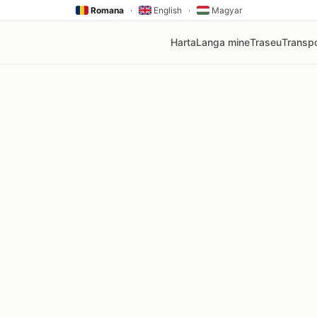
Romana
·
English
·
Magyar
Harta
Langa mine
Traseu
Transpo