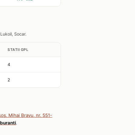
Lukoil, Socar.
STATII GPL
4
2
sos. Mihai Bravu, nr. 551-
rburanti
.