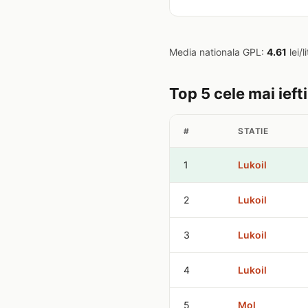
Media nationala GPL:
4.61
lei/l
Top 5 cele mai ieft
#
STATIE
1
Lukoil
2
Lukoil
3
Lukoil
4
Lukoil
5
Mol