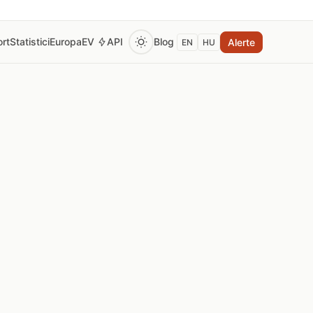
rt
Statistici
Europa
EV
API
Blog
Alerte
EN
HU