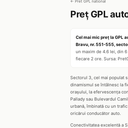
← Pret GPL national
Preț GPL auto
Cel mai mic preț la GPL au
Bravu, nr. 551-555, sector
un maxim de 4.6 lei, din 6
fiecare 2 ore. Sursa: Pret
Sectorul 3, cel mai populat 
dinamismul se întâlnesc la f
orașului, la efervescența co
Pallady sau Bulevardul Camil
urbană, îmbinată cu un trafic 
oricărui conducător auto.
Conectivitatea excelentă a S