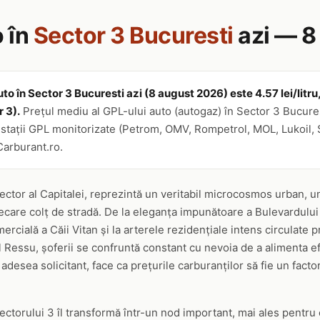
 în
Sector 3 Bucuresti
azi — 8
to în Sector 3 Bucuresti azi (8 august 2026) este 4.57 lei/litru, 
 3).
Prețul mediu al GPL-ului auto (autogaz) în Sector 3 Bucuresti
 stații GPL monitorizate (Petrom, OMV, Rompetrol, MOL, Lukoil, S
Carburant.ro.
sector al Capitalei, reprezintă un veritabil microcosmos urban, 
iecare colț de stradă. De la eleganța impunătoare a Bulevardului
mercială a Căii Vitan și la arterele rezidențiale intens circulat
 Ressu, șoferii se confruntă constant cu nevoia de a alimenta ef
adesea solicitant, face ca prețurile carburanților să fie un factor
ectorului 3 îl transformă într-un nod important, mai ales pentru