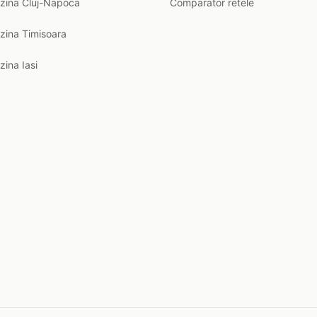
nzina Cluj-Napoca
Comparator retele
zina Timisoara
zina Iasi