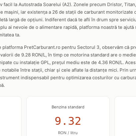
tiv facil la Autostrada Soarelui (A2). Zonele precum Dristor, Tita
 de mașini, iar existența a 26 de stații de carburant monitorizate
letă largă de opțiuni. Indiferent dacă te afli în drum spre servici
mplu ai nevoie de o alimentare rapidă, platforma noastră te ajută s
itatea ta.
e platforma PretCarburant.ro pentru Sectorul 3, observăm că p
l valorii de 9.28 RON/L, în timp ce motorina standard are o med
ipate cu instalație GPL, prețul mediu este de 4.36 RON/L. Aceste
tabile între stații, chiar și cele aflate la distanțe mici. Prin u
nstrument indispensabil pentru optimizarea costurilor cu carbura
pă.
Benzina standard
9.32
RON / litru