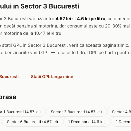
ului in Sector 3 Bucuresti
or 3 Bucuresti variaza intre
4.57 lei
si
4.6 lei pe litru
, cu o medie
tin decât benzina si motorina, dar consumul este cu 20-30% mai
ar motorina de la 10.47 lei/litru.
 statii GPL in Sector 3 Bucuresti, verifica aceasta pagina zilnic. 
ate benzinariile vand GPL — foloseste filtrul GPL pe harta pentru
 Bucuresti
Statii GPL langa mine
 orase
r 1 Bucuresti (4.57 lei)
Sector 2 Bucuresti (4.57 lei)
Sector 4 B
Sector 6 Bucuresti (4.57 lei)
1 Decembrie (4.6 lei)
1 Decemb