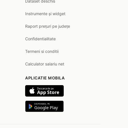
Dataset deschis
Instrumente și widget
Raport prețuri pe județe
Confidentialitate
Termeni si conditii
Calculator salariu net
APLICATIE MOBILA
Descarca de pe
App Store
DISPONIBIL PE
Google Play