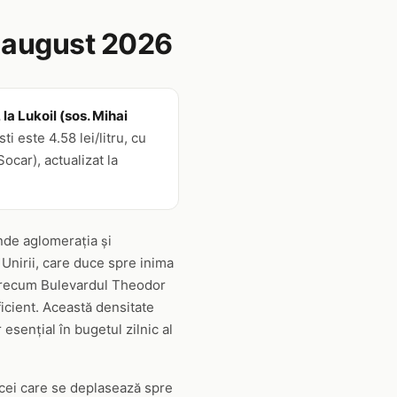
 august 2026
la Lukoil (sos. Mihai
 este 4.58 lei/litru, cu
ocar), actualizat la
unde aglomerația și
 Unirii, care duce spre inima
e precum Bulevardul Theodor
icient. Această densitate
 esențial în bugetul zilnic al
 cei care se deplasează spre